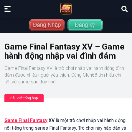
Game Final Fantasy XV – Game
hành động nhập vai đình đám
Game Final Fantasy XV là trò chơi nhập vai hành động đình
đám được nhiều người yêu thích. Cùng Cfun68 tìm hiểu chi
tiết về game sau đây nhé.
Bài Viết tổng hợp
Game Final Fantasy
XV
là một trò chơi nhập vai hành động
nổi tiếng trong series Final Fantasy. Trò chơi này hấp dẫn và