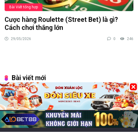
Bài Viết tổng hợp
Cược hàng Roulette (Street Bet) là gì?
Cách chơi thắng lớn
29/05/2026
0
246
Bài viết mới
Các game online hay nhất, đông người chơi nhất 2026
Chơi game cung đấu mobile: Top 7 lựa chọn cuốn hút
Game đổi thẻ trên iOS hay, trải nghiệm chiến thuật cực
cuốn