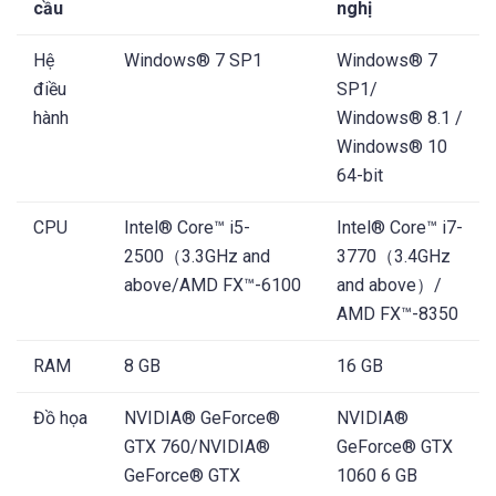
cầu
nghị
Hệ
Windows® 7 SP1
Windows® 7
điều
SP1/
hành
Windows® 8.1 /
Windows® 10
64-bit
CPU
Intel® Core™ i5-
Intel® Core™ i7-
2500（3.3GHz and
3770（3.4GHz
above/AMD FX™-6100
and above）/
AMD FX™-8350
RAM
8 GB
16 GB
Đồ họa
NVIDIA® GeForce®
NVIDIA®
GTX 760/NVIDIA®
GeForce® GTX
GeForce® GTX
1060 6 GB