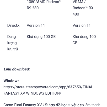
1050/AMD Radeon™
VRAM /
R9 280
Radeon™ RX
480
DirectX
Version 11
Version 11
Dung
Khả dụng 100 GB
Khả dụng 100
lượng
GB
lưu trữ
Link download:
Windows
:
https://store.steampowered.com/app/637650/FINAL
FANTASY XV WINDOWS EDITION/
Game Final Fantasy XV kết hợp đồ họa tuyệt đẹp, âm thanh