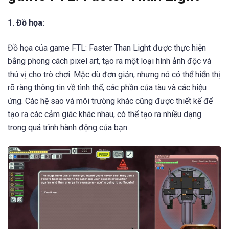
1. Đồ họa:
Đồ họa của game FTL: Faster Than Light được thực hiện
bằng phong cách pixel art, tạo ra một loại hình ảnh độc và
thú vị cho trò chơi. Mặc dù đơn giản, nhưng nó có thể hiển thị
rõ ràng thông tin về tình thế, các phần của tàu và các hiệu
ứng. Các hệ sao và môi trường khác cũng được thiết kế để
tạo ra các cảm giác khác nhau, có thể tạo ra nhiều dạng
trong quá trình hành động của bạn.