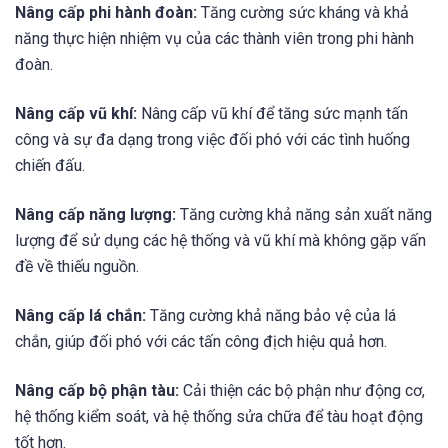
Nâng cấp phi hành đoàn:
Tăng cường sức kháng và khả
năng thực hiện nhiệm vụ của các thành viên trong phi hành
đoàn.
Nâng cấp vũ khí:
Nâng cấp vũ khí để tăng sức mạnh tấn
công và sự đa dạng trong việc đối phó với các tình huống
chiến đấu.
Nâng cấp năng lượng:
Tăng cường khả năng sản xuất năng
lượng để sử dụng các hệ thống và vũ khí mà không gặp vấn
đề về thiếu nguồn.
Nâng cấp lá chắn:
Tăng cường khả năng bảo vệ của lá
chắn, giúp đối phó với các tấn công địch hiệu quả hơn.
Nâng cấp bộ phận tàu:
Cải thiện các bộ phận như động cơ,
hệ thống kiểm soát, và hệ thống sửa chữa để tàu hoạt động
tốt hơn.