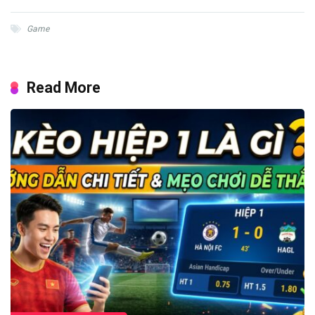
Game
Read More