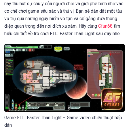
này thu hút sự chú ý của người chơi và giới phê bình nhờ vào
cơ chế chơi game sâu sắc và thú vị. Bạn sẽ dẫn dắt một tàu
vũ trụ qua những nguy hiểm vô tận và cố gắng đưa thông
điệp quan trọng đến nơi đích xa xăm. Hãy cùng
Cfun68
tìm
hiểu chi tiết về trò chơi FTL: Faster Than Light sau đây nhé.
Game FTL: Faster Than Light – Game video chiến thuật hấp
dẫn