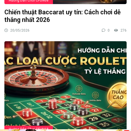
Hướng Dẫn Chơi CFUN68
Chiến thuật Baccarat uy tín: Cách chơi dễ
thắng nhất 2026
20/05/2026
0
276
Hướng Dẫn Chơi CFUN68