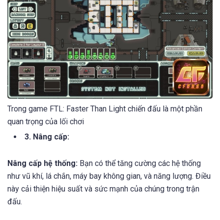
Trong game FTL: Faster Than Light chiến đấu là một phần
quan trọng của lối chơi
3. Nâng cấp:
Nâng cấp hệ thống:
Bạn có thể tăng cường các hệ thống
như vũ khí, lá chắn, máy bay không gian, và năng lượng. Điều
này cải thiện hiệu suất và sức mạnh của chúng trong trận
đấu.