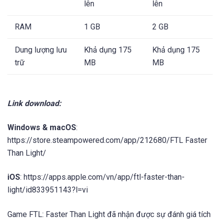
lên
lên
RAM
1 GB
2 GB
Dung lượng lưu
Khả dụng 175
Khả dụng 175
trữ
MB
MB
Link download:
Windows & macOS
:
https://store.steampowered.com/app/212680/FTL Faster
Than Light/
iOS
: https://apps.apple.com/vn/app/ftl-faster-than-
light/id833951143?l=vi
Game FTL: Faster Than Light đã nhận được sự đánh giá tích