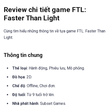
Review chi tiết game FTL:
Faster Than Light
Cùng tìm hiểu những thông tin về tựa game FTL: Faster Than
Light.
Thông tin chung
Thể loại
: Hành động, Phiêu lưu, Mô phỏng.
Đồ họa
: 2D.
Chế độ
: Offline, Chơi đơn.
Độ tuổi
: Từ 9 tuổi trở lên.
Nhà phát hành
: Subset Games.