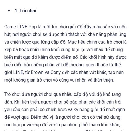
1. Lối chơi:
Game LINE Pop là một trò chơi giải đố đầy màu sắc và cuốn
hút, nơi người chơi sẽ được thử thách với khả năng phản ứng
và chiến lược qua từng cấp độ. Mục tiêu chính của trò chơi là
xếp ba hoặc nhiều hình khối cùng loại lại với nhau để chúng
biến mất qua đó kiếm được điểm số. Các khối hình này được
biểu diễn bởi những nhân vật dễ thương, quen thuộc từ thế
giới LINE, từ Brown và Cony đến các nhân vật khác, tạo nên
một không gian trò chơi vô cùng vui nhộn và thân thiện.
Trò chơi đưa người chơi qua nhiều cấp độ với độ khó tăng
dần. Khi tiến triển, người chơi sẽ gặp phải các khối cản trở,
yêu cầu cần phải có chiến lược và kỹ năng giải đố nhất định
để vượt qua. Điểm thú vị là người chơi còn có thể sử dụng
các loại power-up để vượt qua những thử thách khó khăn,