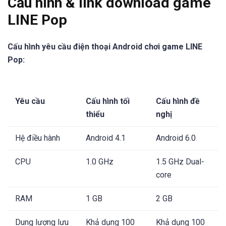
Game LINE Pop tự hào với đồ họa dễ thương, màu sắc rực
rỡ
2. Âm thanh:
Âm thanh trong LINE Pop là sự kết hợp tinh tế giữa giai điệu
vui tươi và hiệu ứng âm thanh đáng yêu, tạo nên một bầu
không khí giải trí nhẹ nhàng nhưng cũng không kém phần sôi
động. Những tiếng “pop” khi các khối hình kết hợp với nhau
mang lại cảm giác thỏa mãn, trong khi nhạc nền du dương,
lúc nhẹ nhàng, lúc nhanh nhảu, tùy thuộc vào từng màn chơi,
giữ cho người chơi luôn hứng thú và tập trung. Thêm vào đó,
mỗi nhân vật có âm thanh đặc trưng riêng, từ tiếng cười dễ
thương đến tiếng reo hò phấn khích, đều góp phần tạo nên
không gian âm nhạc phong phú, tăng thêm tính tương tác và
niềm vui cho trò chơi.
Cấu hình & link download game