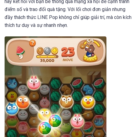
hay kết nối với bạn bè thông qua mạng xã hội để cạnh tranh
điểm số và trao đổi quà tặng. Với lối chơi đơn giản nhưng
đầy thách thức LINE Pop không chỉ giúp giải trí, mà còn kích
thích tư duy và sự nhanh nhẹn.