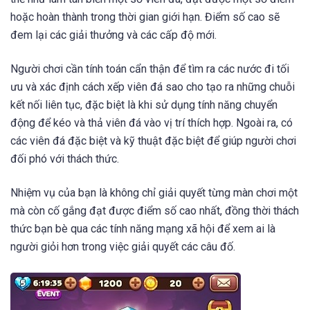
hoặc hoàn thành trong thời gian giới hạn. Điểm số cao sẽ
đem lại các giải thưởng và các cấp độ mới.
Người chơi cần tính toán cẩn thận để tìm ra các nước đi tối
ưu và xác định cách xếp viên đá sao cho tạo ra những chuỗi
kết nối liên tục, đặc biệt là khi sử dụng tính năng chuyển
động để kéo và thả viên đá vào vị trí thích hợp. Ngoài ra, có
các viên đá đặc biệt và kỹ thuật đặc biệt để giúp người chơi
đối phó với thách thức.
Nhiệm vụ của bạn là không chỉ giải quyết từng màn chơi một
mà còn cố gắng đạt được điểm số cao nhất, đồng thời thách
thức bạn bè qua các tính năng mạng xã hội để xem ai là
người giỏi hơn trong việc giải quyết các câu đố.