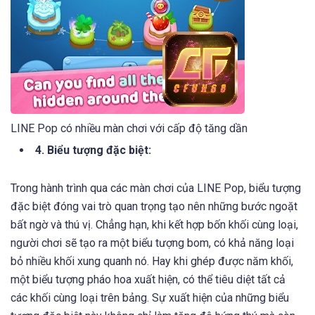
LINE Pop có nhiều màn chơi với cấp độ tăng dần
4. Biểu tượng đặc biệt:
Trong hành trình qua các màn chơi của LINE Pop, biểu tượng
đặc biệt đóng vai trò quan trọng tạo nên những bước ngoặt
bất ngờ và thú vị. Chẳng hạn, khi kết hợp bốn khối cùng loại,
người chơi sẽ tạo ra một biểu tượng bom, có khả năng loại
bỏ nhiều khối xung quanh nó. Hay khi ghép được năm khối,
một biểu tượng pháo hoa xuất hiện, có thể tiêu diệt tất cả
các khối cùng loại trên bảng. Sự xuất hiện của những biểu