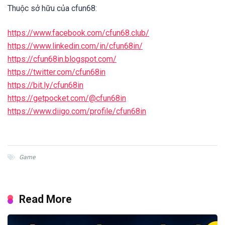
Link download:
Android: https://play.google.com/store/apps/details?
id=com.linecorp.LGLP2&hl=en US
iOS: https://apps.apple.com/us/app/line-pop2-puzzle-
puzzle-game/id878506376
Game LINE Pop là một trò chơi giải đố thú vị và giải trí
thông qua các viên viên đá đáng yêu và màu sắc tươi sáng.
Đây là một cách tốt để thư giãn tăng cường tư duy logic và
tận hưởng thế giới của viên viên đá đáng yêu. Nó phù hợp để
bạn có thể chơi giải trí sau thời gian học tập và làm việc mệt
mỏi mỗi ngày. Hãy tải ngay LINE Pop và trải nghiệm sự thú
vị mà trò chơi này mang lại nhé.