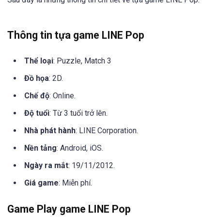
Thông tin tựa game LINE Pop
Thể loại
: Puzzle, Match 3
Đồ họa
: 2D.
Chế độ
: Online.
Độ tuổi
: Từ 3 tuổi trở lên.
Nhà phát hành
: LINE Corporation.
Nền tảng
: Android, iOS.
Ngày ra mắt
: 19/11/2012.
Giá game
: Miễn phí.
Game Play game LINE Pop