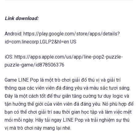
trữ
MB
MB
Cấu hình yêu cầu điện thoại iOS chơi game LINE Pop:
Yêu cầu
Cấu hình tối
Cấu hình đề
thiểu
nghị
Hệ điều hành
iOS 9.0
iOS 11
CPU
Chip Apple A8
Chip Apple A10
RAM
1 GB
2 GB
Dung lượng lưu
Khả dụng 100
Khả dụng 100
trữ
MB
MB