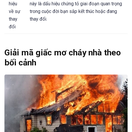
hiệu
này là dấu hiệu chứng tỏ giai đoạn quan trọng
về sự
trong cuộc đời bạn sắp kết thúc hoặc đang
thay
thay đổi.
đổi
Giải mã giấc mơ cháy nhà theo
bối cảnh