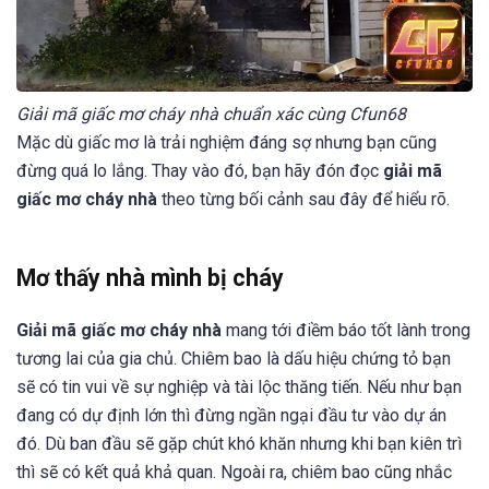
Giải mã giấc mơ cháy nhà chuẩn xác cùng Cfun68
Mặc dù giấc mơ là trải nghiệm đáng sợ nhưng bạn cũng
đừng quá lo lắng. Thay vào đó, bạn hãy đón đọc
giải mã
giấc mơ cháy nhà
theo từng bối cảnh sau đây để hiểu rõ.
Mơ thấy nhà mình bị cháy
Giải mã giấc mơ cháy nhà
mang tới điềm báo tốt lành trong
tương lai của gia chủ. Chiêm bao là dấu hiệu chứng tỏ bạn
sẽ có tin vui về sự nghiệp và tài lộc thăng tiến. Nếu như bạn
đang có dự định lớn thì đừng ngần ngại đầu tư vào dự án
đó. Dù ban đầu sẽ gặp chút khó khăn nhưng khi bạn kiên trì
thì sẽ có kết quả khả quan. Ngoài ra, chiêm bao cũng nhắc