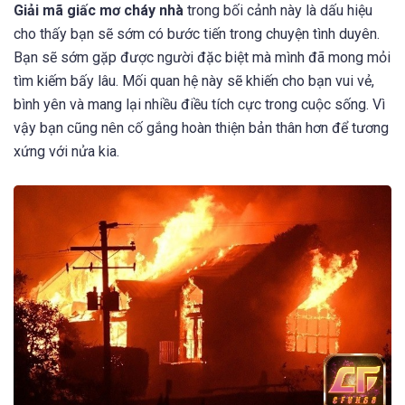
Giải mã giấc mơ cháy nhà
trong bối cảnh này là dấu hiệu
cho thấy bạn sẽ sớm có bước tiến trong chuyện tình duyên.
Bạn sẽ sớm gặp được người đặc biệt mà mình đã mong mỏi
tìm kiếm bấy lâu. Mối quan hệ này sẽ khiến cho bạn vui vẻ,
bình yên và mang lại nhiều điều tích cực trong cuộc sống. Vì
vậy bạn cũng nên cố gắng hoàn thiện bản thân hơn để tương
xứng với nửa kia.