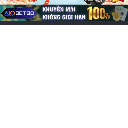
Mơ thấy ngã cao số mấy? Giải mã điềm báo
& con số may mắn
07/06/2026
0
231
Bài viết mới
Ứng dụng hack game online Android có hiệu quả và an
toàn?
Các game online hay nhất, đông người chơi nhất 2026
Chơi game cung đấu mobile: Top 7 lựa chọn cuốn hút
Game đổi thẻ trên iOS hay, trải nghiệm chiến thuật cực
cuốn