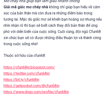
Mơ cháy nhà giúp bạn làm giàu nhanh chóng
Giải mã giấc mơ cháy nhà
không chỉ giúp bạn hiểu về cảm
xúc của bản thân mà còn đưa ra những điềm báo trong
tương lai. Mặc dù giấc mơ sẽ khiến bạn hoảng sợ nhưng nếu
nhìn nhận rõ thì bạn sẽ biết cách thay đổi bản thân để ứng
phó với diễn biến của cuộc sống. Cuối cùng, đội ngũ Cfun68
xin chúc bạn sẽ có được những điều thuận lợi và thành công
trong cuộc sống nhé!
Thuộc sở hữu của cfun68:
https://cfun68in.blogspot.com/
https://twitter.com/cfun68in
https://bit.ly/cfun68in
https://getpocket.com/@cfun68in
https://www.diigo.com/profile/cfun68in