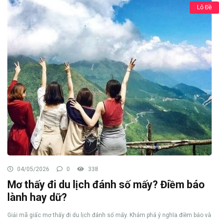
Lô Đề
04/05/2026
0
338
Mơ thấy đi du lịch đánh số mấy? Điềm báo
lành hay dữ?
Giải mã giấc mơ thấy đi du lịch đánh số mấy. Khám phá ý nghĩa điềm báo và