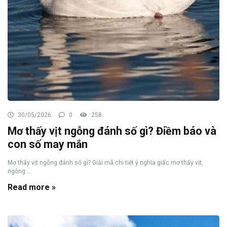
30/05/2026
0
258
Mơ thấy vịt ngỗng đánh số gì? Điềm báo và
con số may mắn
Mơ thấy vịt ngỗng đánh số gì? Giải mã chi tiết ý nghĩa giấc mơ thấy vịt,
ngỗng ...
Read more »