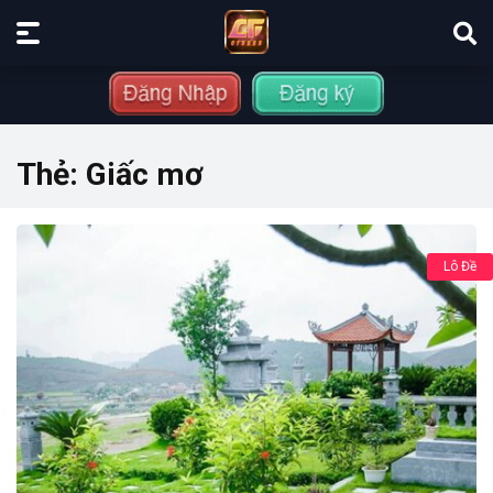
Thẻ:
Giấc mơ
Lô Đề