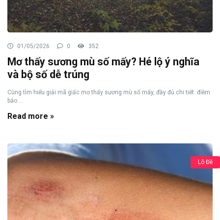
01/05/2026
0
352
Mơ thấy sương mù số mấy? Hé lộ ý nghĩa
và bộ số dễ trúng
Cùng tìm hiểu giải mã giấc mơ thấy sương mù số mấy, đầy đủ chi tiết: điềm
báo ...
Read more »
Lô Đề