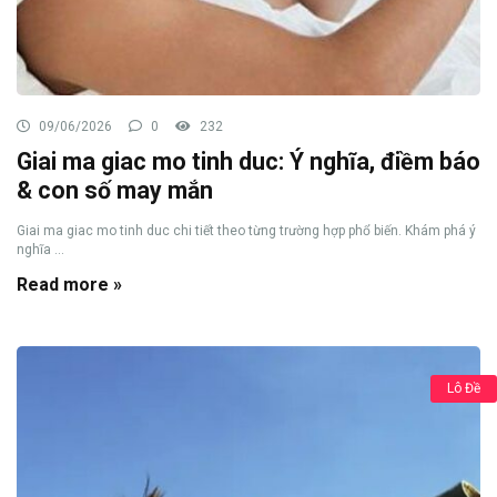
09/06/2026
0
232
Giai ma giac mo tinh duc: Ý nghĩa, điềm báo
& con số may mắn
Giai ma giac mo tinh duc chi tiết theo từng trường hợp phổ biến. Khám phá ý
nghĩa ...
Read more »
Lô Đề