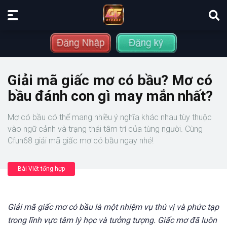
Giải mã giấc mơ có bầu? Mơ có
bầu đánh con gì may mắn nhất?
Mơ có bầu có thể mang nhiều ý nghĩa khác nhau tùy thuộc
vào ngữ cảnh và trạng thái tâm trí của từng người. Cùng
Cfun68 giải mã giấc mơ có bầu ngay nhé!
Bài Viết tổng hợp
Giải mã giấc mơ có bầu là một nhiệm vụ thú vị và phức tạp
trong lĩnh vực tâm lý học và tưởng tượng. Giấc mơ đã luôn