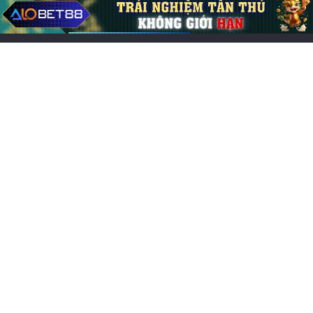
Cách chơi thắng lớn
29/05/2026
0
240
Bài viết mới
Các game online hay nhất, đông người chơi nhất 2026
Chơi game cung đấu mobile: Top 7 lựa chọn cuốn hút
Game đổi thẻ trên iOS hay, trải nghiệm chiến thuật cực
cuốn
Chơi game CF Mobile: Làm chủ chiến trường Crossfire
Legends
Mo thấy nấm mồ đánh lô đề con gì? Điềm báo lành hay