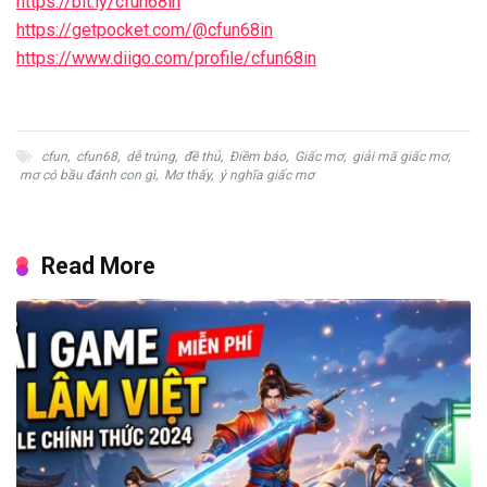
https://bit.ly/cfun68in
https://getpocket.com/@cfun68in
https://www.diigo.com/profile/cfun68in
cfun
,
cfun68
,
dễ trúng
,
đề thủ
,
Điềm báo
,
Giấc mơ
,
giải mã giấc mơ
,
mơ có bầu đánh con gì
,
Mơ thấy
,
ý nghĩa giấc mơ
Read More