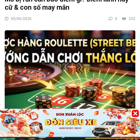
cữ & con số may mắn
05/06/2026
0
232
Bài Viết tổng hợp
Cược hàng Roulette (Street Bet) là gì?