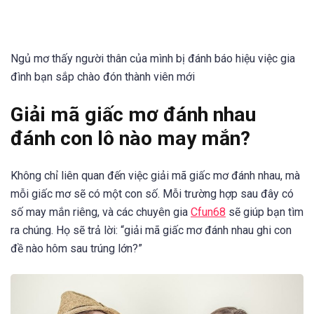
Ngủ mơ thấy người thân của mình bị đánh báo hiệu việc gia
đình bạn sắp chào đón thành viên mới
Giải mã giấc mơ đánh nhau
đánh con lô nào may mắn?
Không chỉ liên quan đến việc giải mã giấc mơ đánh nhau, mà
mỗi giấc mơ sẽ có một con số. Mỗi trường hợp sau đây có
số may mắn riêng, và các chuyên gia
Cfun68
sẽ giúp bạn tìm
ra chúng. Họ sẽ trả lời: “giải mã giấc mơ đánh nhau ghi con
đề nào hôm sau trúng lớn?”