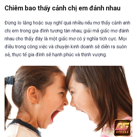
Chiêm bao thấy cảnh chị em đánh nhau
Đừng lo lắng hoặc suy nghĩ quá nhiều nếu mơ thấy cảnh anh
chị em trong gia đình tương tàn nhau; giải mã giấc mơ đánh
nhau cho thấy đây là một giấc mơ có ý nghĩa tích cực. Mọi
điều trong công việc và chuyện kinh doanh sẽ diễn ra suôn
sẻ, thực tế gia đình sẽ hạnh phúc và thịnh vượng.