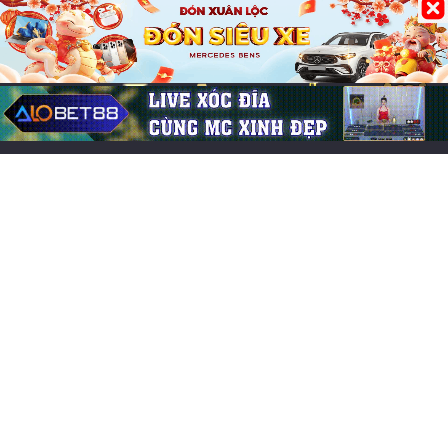
Chơi game CF Mobile: Làm chủ chiến trường Crossfire
Legends
Mo thấy nấm mồ đánh lô đề con gì? Điềm báo lành hay
dữ?
© Copyright 2025 CFUN68 | Tổng đại lý cấp 1 CFUN68 VIP. Đối tác
cf68
,
gi8
,
gi88