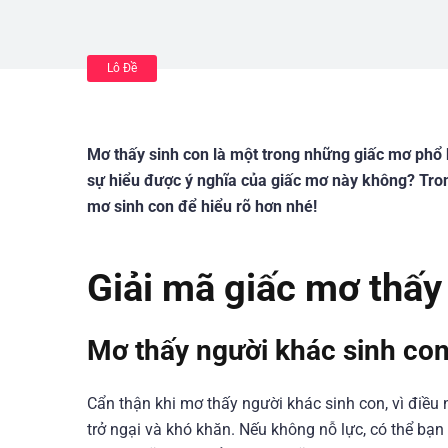
Lô Đề
Mơ thấy sinh con là một trong những giấc mơ phổ 
sự hiểu được ý nghĩa của giấc mơ này không? Tron
mơ sinh con để hiểu rõ hơn nhé!
Giải mã giấc mơ thấy
Mơ thấy người khác sinh co
Cẩn thận khi mơ thấy người khác sinh con, vì điều 
trở ngại và khó khăn. Nếu không nỗ lực, có thể bạn