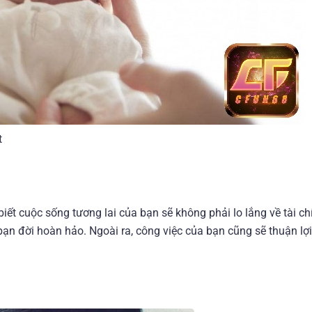
t
ết cuộc sống tương lai của bạn sẽ không phải lo lắng về tài ch
ạn đời hoàn hảo. Ngoài ra, công việc của bạn cũng sẽ thuận lợi