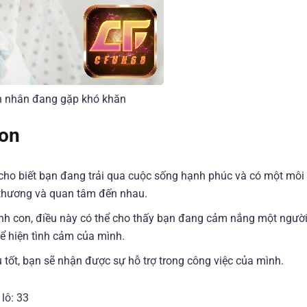
n nhân đang gặp khó khăn
con
cho biết bạn đang trải qua cuộc sống hạnh phúc và có một môi
u thương và quan tâm đến nhau.
nh con, điều này có thể cho thấy bạn đang cảm nắng một ngườ
ể hiện tình cảm của mình.
 tốt, bạn sẽ nhận được sự hỗ trợ trong công việc của mình.
lô: 33