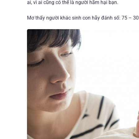
ai, vì ai cũng có thể là người hãm hại bạn.
Mơ thấy người khác sinh con hãy đánh số: 75 – 30