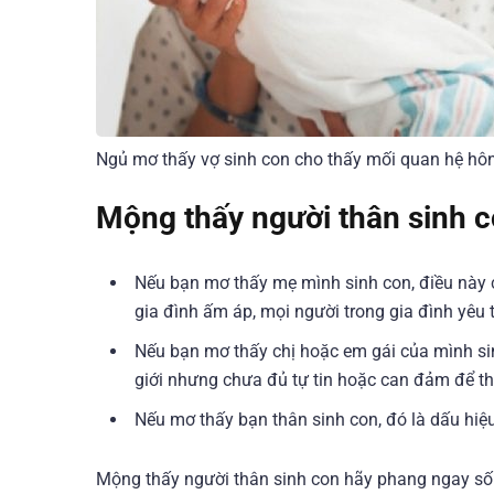
Ngủ mơ thấy vợ sinh con cho thấy mối quan hệ hô
Mộng thấy người thân sinh 
Nếu bạn mơ thấy mẹ mình sinh con, điều này 
gia đình ấm áp, mọi người trong gia đình yê
Nếu bạn mơ thấy chị hoặc em gái của mình si
giới nhưng chưa đủ tự tin hoặc can đảm để th
Nếu mơ thấy bạn thân sinh con, đó là dấu hiệu
Mộng thấy người thân sinh con hãy phang ngay số 