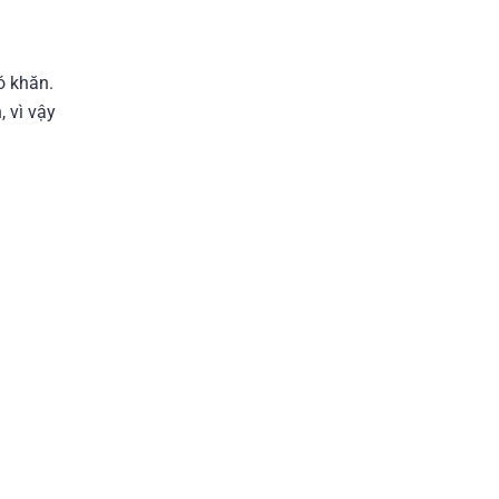
ó khăn.
 vì vậy