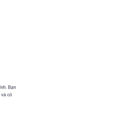
ính. Bạn
 và có