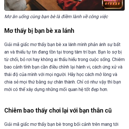
Mơ ăn uống cùng bạn bè là điềm lành về công việc
Mơ thấy bị bạn bè xa lánh
Giải mã giấc mơ thấy bạn bè xa lánh mình phản ánh sự bất
an và thiếu tự tin đang tồn tại trong tâm trí bạn. Bạn lo sợ bị
từ chối, bỏ rơi hay không ai thấu hiểu trong cuộc sống. Chiêm
bao cảnh tỉnh bạn cần điều chỉnh lại hành vi, cách ứng xử và
thái độ của mình với mọi người. Hãy học cách mở lòng và
chia sẻ mọi thứ bằng sự chân thành. Chỉ có như vậy thì bạn
mới có thể xây dựng những mối quan hệ tốt đẹp hơn.
Chiêm bao thấy chơi lại với bạn thân cũ
Giải mã giấc mơ thấy bạn bè trong bối cảnh trên mang tới