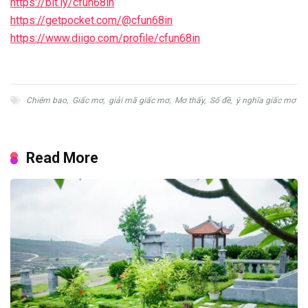
https://bit.ly/cfun68in
https://getpocket.com/@cfun68in
https://www.diigo.com/profile/cfun68in
Chiêm bao
,
Giấc mơ
,
giải mã giấc mơ
,
Mơ thấy
,
Số đề
,
ý nghĩa giấc mơ
Read More