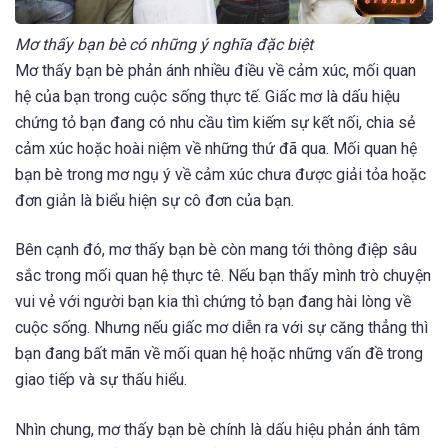
Mơ thấy bạn bè có những ý nghĩa đặc biệt
Mơ thấy bạn bè phản ánh nhiều điều về cảm xúc, mối quan
hệ của bạn trong cuộc sống thực tế. Giấc mơ là dấu hiệu
chứng tỏ bạn đang có nhu cầu tìm kiếm sự kết nối, chia sẻ
cảm xúc hoặc hoài niệm về những thứ đã qua. Mối quan hệ
bạn bè trong mơ ngụ ý về cảm xúc chưa được giải tỏa hoặc
đơn giản là biểu hiện sự cô đơn của bạn.
Bên cạnh đó, mơ thấy bạn bè còn mang tới thông điệp sâu
sắc trong mối quan hệ thực tê. Nếu bạn thấy mình trò chuyện
vui vẻ với người bạn kia thì chứng tỏ bạn đang hài lòng về
cuộc sống. Nhưng nếu giấc mơ diễn ra với sự căng thẳng thì
bạn đang bất mãn về mối quan hệ hoặc những vấn đề trong
giao tiếp và sự thấu hiểu.
Nhìn chung, mơ thấy bạn bè chính là dấu hiệu phản ánh tâm