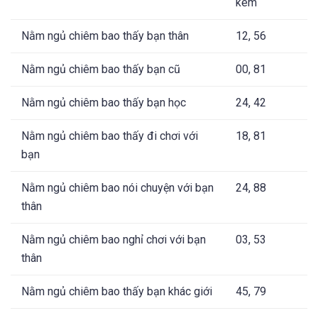
kèm
Nằm ngủ chiêm bao thấy bạn thân
12, 56
Nằm ngủ chiêm bao thấy bạn cũ
00, 81
Nằm ngủ chiêm bao thấy bạn học
24, 42
Nằm ngủ chiêm bao thấy đi chơi với
18, 81
bạn
Nằm ngủ chiêm bao nói chuyện với bạn
24, 88
thân
Nằm ngủ chiêm bao nghỉ chơi với bạn
03, 53
thân
Nằm ngủ chiêm bao thấy bạn khác giới
45, 79