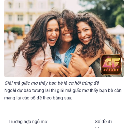
Giải mã giấc mơ thấy bạn bè là cơ hội trúng đề
Ngoài dự báo tương lai thì giải mã giấc mơ thấy bạn bè còn
mang lại các số đề theo bảng sau:
Trường hợp ngủ mơ
Số đề đi