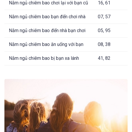
Nằm ngủ chiêm bao chơi lại với bạn cũ
16, 61
Nằm ngủ chiêm bao bạn đến chơi nhà
07, 57
Nằm ngủ chiêm bao đến nhà bạn chơi
05, 95
Nằm ngủ chiêm bao ăn uống với bạn
08, 38
Nằm ngủ chiêm bao bị bạn xa lánh
41, 82