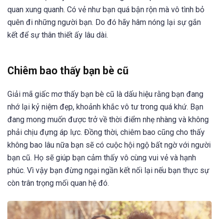
quan xung quanh. Có vẻ như bạn quá bận rộn mà vô tình bỏ
quên đi những người bạn. Do đó hãy hâm nóng lại sự gắn
kết để sự thân thiết ấy lâu dài.
Chiêm bao thấy bạn bè cũ
Giải mã giấc mơ thấy bạn bè cũ là dấu hiệu rằng bạn đang
nhớ lại kỷ niệm đẹp, khoảnh khắc vô tư trong quá khứ. Bạn
đang mong muốn được trở về thời điểm nhẹ nhàng và không
phải chịu đựng áp lực. Đồng thời, chiêm bao cũng cho thấy
không bao lâu nữa bạn sẽ có cuộc hội ngộ bất ngờ với người
bạn cũ. Họ sẽ giúp bạn cảm thấy vô cùng vui vẻ và hạnh
phúc. Vì vậy bạn đừng ngại ngần kết nối lại nếu bạn thực sự
còn trân trọng mối quan hệ đó.