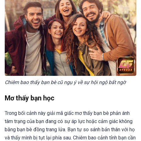
Chiêm bao thấy bạn bè cũ ngụ ý về sự hội ngộ bất ngờ
Mơ thấy bạn học
Trong bối cảnh này giải mã giấc mơ thấy bạn bè phản ánh
tâm trạng của bạn đang có sự áp lực hoặc cảm giác không
bằng bạn bè đồng trang lứa. Bạn tự so sánh bản thân với họ
và thấy mình bị tụt lại phía sau. Chiêm bao cảnh tỉnh bạn cần