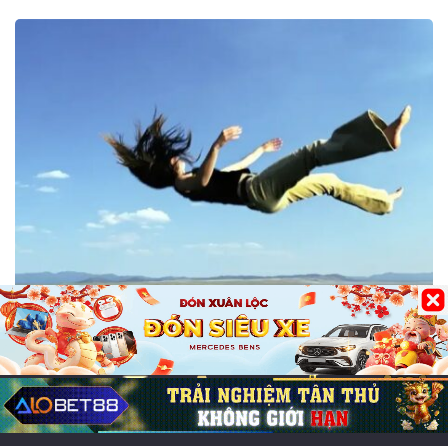
Lô Đề
Mơ thấy ngã cao số mấy? Giải mã điềm báo
& con số may mắn
07/06/2026
0
229