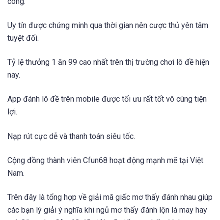
công.
Uy tín được chứng minh qua thời gian nên cược thủ yên tâm
tuyệt đối.
Tỷ lệ thưởng 1 ăn 99 cao nhất trên thị trường chơi lô đề hiện
nay.
App đánh lô đề trên mobile được tối ưu rất tốt vô cùng tiện
lợi.
Nạp rút cực dễ và thanh toán siêu tốc.
Cộng đồng thành viên Cfun68 hoạt động mạnh mẽ tại Việt
Nam.
Trên đây là tổng hợp về giải mã giấc mơ thấy đánh nhau giúp
các bạn lý giải ý nghĩa khi ngủ mơ thấy đánh lộn là may hay