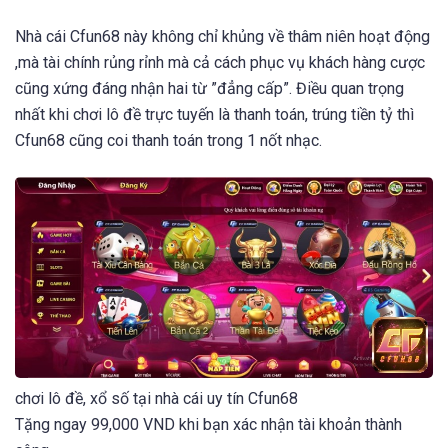
Nhà cái Cfun68 này không chỉ khủng về thâm niên hoạt động
,mà tài chính rủng rỉnh mà cả cách phục vụ khách hàng cược
cũng xứng đáng nhận hai từ ”đẳng cấp”. Điều quan trọng
nhất khi chơi lô đề trực tuyến là thanh toán, trúng tiền tỷ thì
Cfun68 cũng coi thanh toán trong 1 nốt nhạc.
chơi lô đề, xổ số tại nhà cái uy tín Cfun68
Tặng ngay 99,000 VND khi bạn xác nhận tài khoản thành