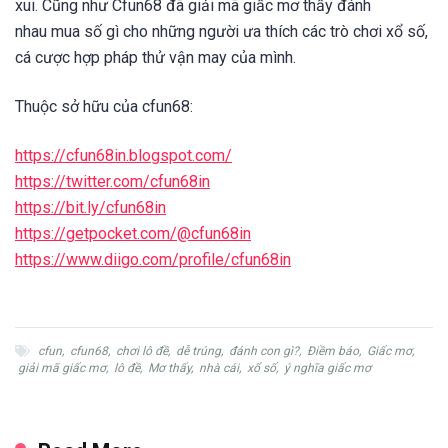
xui. Cũng như Cfun68 đã giải mã giấc mơ thấy đánh
nhau mua số gì cho những người ưa thích các trò chơi xổ số,
cá cược hợp pháp thử vận may của mình.
Thuộc sở hữu của cfun68:
https://cfun68in.blogspot.com/
https://twitter.com/cfun68in
https://bit.ly/cfun68in
https://getpocket.com/@cfun68in
https://www.diigo.com/profile/cfun68in
cfun
,
cfun68
,
chơi lô đề
,
dễ trúng
,
đánh con gì?
,
Điềm báo
,
Giấc mơ
,
giải mã giấc mơ
,
lô đề
,
Mơ thấy
,
nhà cái
,
xổ số
,
ý nghĩa giấc mơ