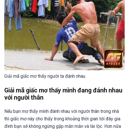
Giải mã giấc mơ thấy người ta đánh nhau
Giải mã giấc mơ thấy mình đang đánh nhau
với người thân
Nếu bạn mơ thấy mình đánh nhau với người thân trong nhà
thì giấc mơ này cho thấy trong khoảng thời gian tới đây gia
đình bạn sẽ không ngừng gặp măn mắn và tài lộc. Hơn nữa