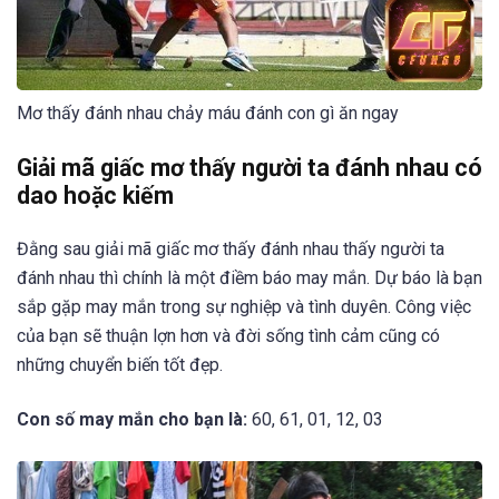
Mơ thấy đánh nhau chảy máu đánh con gì ăn ngay
Giải mã giấc mơ thấy người ta đánh nhau có
dao hoặc kiếm
Đằng sau giải mã giấc mơ thấy đánh nhau thấy người ta
đánh nhau thì chính là một điềm báo may mắn. Dự báo là bạn
sắp gặp may mắn trong sự nghiệp và tình duyên. Công việc
của bạn sẽ thuận lợn hơn và đời sống tình cảm cũng có
những chuyển biến tốt đẹp.
Con số may mắn cho bạn là:
60, 61, 01, 12, 03