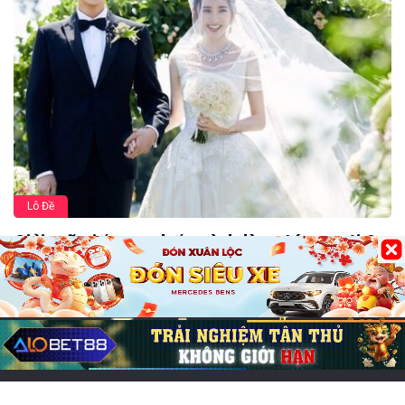
Lô Đề
Giải mã giấc mơ thấy mình làm đám cưới &
con số may mắn
13/06/2026
0
222