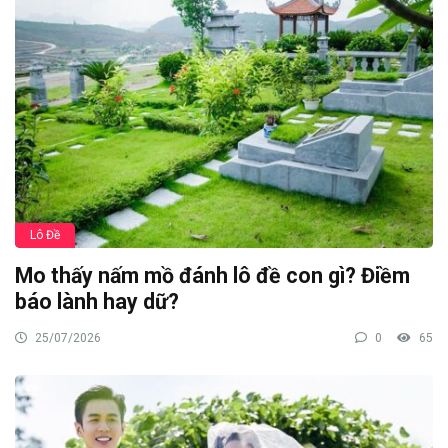
Lô Đề
Mo thấy nấm mồ đánh lô đề con gì? Điềm
báo lành hay dữ?
25/07/2026
0
65