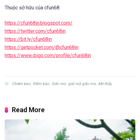
Thuộc sở hữu của cfun68:
https://cfun68in.blogspot.com/
https://twitter.com/cfun68in
https://bit.ly/cfun68in
https://getpocket.com/@cfun68in
https://www.diigo.com/profile/cfun68in
Chiêm bao
,
Điềm báo
,
Giấc mơ
,
giải mã giấc mơ
,
Mơ thấy
Read More