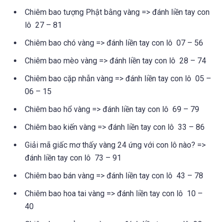
Chiêm bao tượng Phật bằng vàng => đánh liền tay con
lô 27 – 81
Chiêm bao chó vàng => đánh liền tay con lô 07 – 56
Chiêm bao mèo vàng => đánh liền tay con lô 28 – 74
Chiêm bao cặp nhẫn vàng => đánh liền tay con lô 05 –
06 – 15
Chiêm bao hổ vàng => đánh liền tay con lô 69 – 79
Chiêm bao kiến vàng => đánh liền tay con lô 33 – 86
Giải mã giấc mơ thấy vàng 24 ứng với con lô nào? =>
đánh liền tay con lô 73 – 91
Chiêm bao bán vàng => đánh liền tay con lô 43 – 78
Chiêm bao hoa tai vàng => đánh liền tay con lô 10 –
40