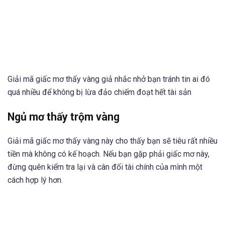
Giải mã giấc mơ thấy vàng giả nhắc nhở bạn tránh tin ai đó
quá nhiều để không bị lừa đảo chiếm đoạt hết tài sản
Ngủ mơ thấy trộm vàng
Giải mã giấc mơ thấy vàng này cho thấy bạn sẽ tiêu rất nhiều
tiền mà không có kế hoạch. Nếu bạn gặp phải giấc mơ này,
đừng quên kiểm tra lại và cân đối tài chính của mình một
cách hợp lý hơn.