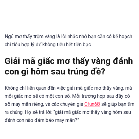
Ngủ mơ thấy trộm vàng là lời nhắc nhở bạn cần có kế hoạch
chi tiêu hợp lý để không tiêu hết tiền bạc
Giải mã giấc mơ thấy vàng đánh
con gì hôm sau trúng đề?
Không chỉ liên quan đến việc giải mã giấc mơ thấy vàng, mà
mỗi giấc mơ sẽ có một con số. Mỗi trường hợp sau đây có
số may mắn riêng, và các chuyên gia
Cfun68
sẽ giúp bạn tìm
ra chúng. Họ sẽ trả lời: “giải mã giấc mơ thấy vàng hôm sau
đánh con nào đảm bảo may mắn?”