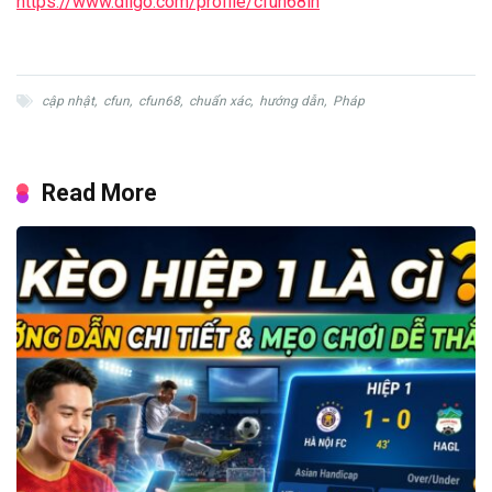
https://www.diigo.com/profile/cfun68in
cập nhật
,
cfun
,
cfun68
,
chuẩn xác
,
hướng dẫn
,
Pháp
Read More