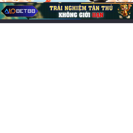
Hướng Dẫn Chơi CFUN68
Các loại cược Roulette: Hướng dẫn chi tiết,
tỷ lệ thắng cao
18/05/2026
0
282
Bài viết mới
Các game online hay nhất, đông người chơi nhất 2026
Chơi game cung đấu mobile: Top 7 lựa chọn cuốn hút
Game đổi thẻ trên iOS hay, trải nghiệm chiến thuật cực
cuốn