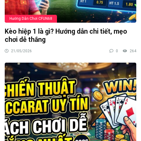
Hướng Dẫn Chơi CFUN68
Kèo hiệp 1 là gì? Hướng dẫn chi tiết, mẹo
chơi dễ thắng
21/05/2026
0
264