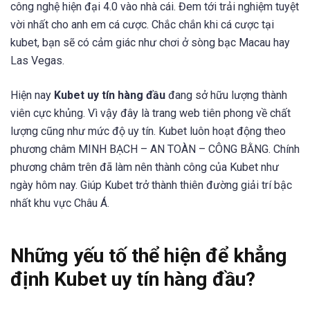
công nghệ hiện đại 4.0 vào nhà cái. Đem tới trải nghiệm tuyệt
vời nhất cho anh em cá cược. Chắc chắn khi cá cược tại
kubet, bạn sẽ có cảm giác như chơi ở sòng bạc Macau hay
Las Vegas.
Hiện nay
Kubet uy tín hàng đầu
đang sở hữu lượng thành
viên cực khủng. Vì vậy đây là trang web tiên phong về chất
lượng cũng như mức độ uy tín. Kubet luôn hoạt động theo
phương châm MINH BẠCH – AN TOÀN – CÔNG BẰNG. Chính
phương châm trên đã làm nên thành công của Kubet như
ngày hôm nay. Giúp Kubet trở thành thiên đường giải trí bậc
nhất khu vực Châu Á.
Những yếu tố thể hiện để khẳng
định Kubet uy tín hàng đầu?