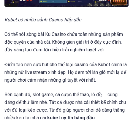
Kubet có nhiều sảnh Casino hấp dẫn
Có thể nói sòng bài Ku Casino chứa toàn những sản phẩm
độc quyền của nhà cái. Không gian giải trí ở đây cực đỉnh,
đầy sáng tạo đem tới nhiều trải nghiệm tuyệt vời.
Điểm tạo nên sức hút cho thể loại casino của Kubet chính là
những nữ livestream xinh đẹp. Họ đem tới làn gió mới lạ để
người chơi cảm nhận những gì tuyệt vời nhất.
Bên cạnh đó, slot game, cá cược thể thao, lô đề,…. cũng
đáng để thử lắm nhé. Tất cả được nhà cái thiết kế chỉnh chu
với đủ loại kèo cược. Từ đó giúp người chơi dễ dàng thắng
nhiều kèo tại nhà cái
kubet uy tín hàng đầu
.