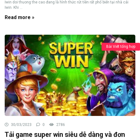
Iwin doi thuong the cao đang là hình thức rút tiền rất phổ biến tại nhà cái
Iwin. Khi ...
Read more »
Bài Viết tổng hợp
30/03/2023
0
2786
Tải game super win siêu dễ dàng và đơn