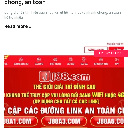
chóng, an toàn
Cùng cfun68 tìm hiểu cách nạp và rút tiền tại neo79 nhanh chóng, an toàn,
hỗ trợ nhiều ...
Read more »
Tin Tức CFUN68