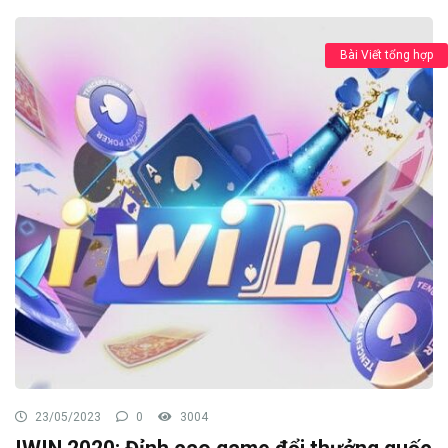
Bài Viết tổng hợp
23/05/2023
0
3004