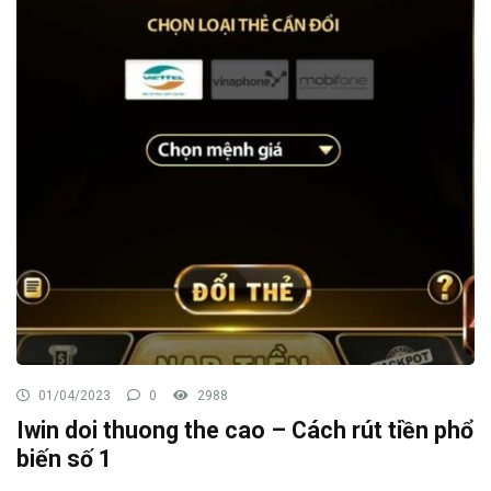
01/04/2023
0
2988
Iwin doi thuong the cao – Cách rút tiền phổ
biến số 1