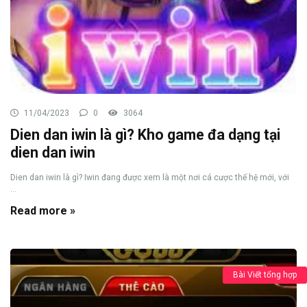
11/04/2023
0
3064
Dien dan iwin là gì? Kho game đa dạng tại
dien dan iwin
Dien dan iwin là gì? Iwin đang được xem là một nơi cá cược thế hệ mới, với
...
Read more »
Bài Viết tổng hợp