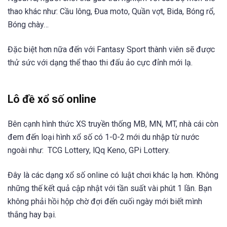
thao khác như: Cầu lông, Đua moto, Quần vợt, Bida, Bóng rổ,
Bóng chày…
Đặc biệt hơn nữa đến với Fantasy Sport thành viên sẽ được
thử sức với dạng thể thao thi đấu ảo cực đỉnh mới lạ.
Lô đề xổ số online
Bên cạnh hình thức XS truyền thống MB, MN, MT, nhà cái còn
đem đến loại hình xổ số có 1-0-2 mới du nhập từ nước
ngoài như: TCG Lottery, lQq Keno, GPi Lottery.
Đây là các dạng xổ số online có luật chơi khác lạ hơn. Không
những thế kết quả cập nhật với tần suất vài phút 1 lần. Bạn
không phải hồi hộp chờ đợi đến cuối ngày mới biết mình
thắng hay bại.