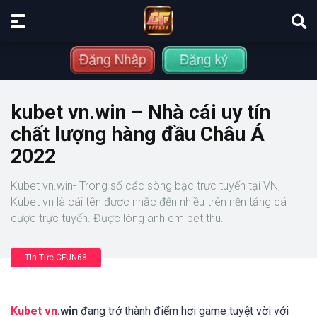
kubet vn.win – Nhà cái uy tín
chất lượng hàng đầu Châu Á
2022
Kubet vn.win- Trong số các sòng bạc trực tuyến tại VN,
Kubet vn là cái tên được nhắc đến nhiều trên nền tảng cá
cược trực tuyến. Được lòng anh em bet thu.
Tin Tức CFUN68
Kubet vn
.win
đang trở thành điểm hơi game tuyệt vời với