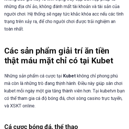
những địa chỉ ảo, không đánh mất tài khoản và tài sản của
người chơi. Hệ thống sẽ ngay tức khắc khóa acc nếu các tình
trạng trên xảy ra, để cho người chơi được trải nghiệm an
toàn nhất.
Các sản phẩm giải trí ăn tiền
thật máu mặt chỉ có tại Kubet
Những sản phẩm cá cược tại
Kubet
không chỉ phong phú
mà còn là những trò đang thịnh hành. Điều này giúp sân chơi
kubet mỗi ngày một gia tăng thành viên hơn. Tại kubetvn bạn
có thể tham gia cá độ bóng đá, chơi sòng casino trực tuyến,
và XSKT online.
Cá cược bóng đá, thể thao