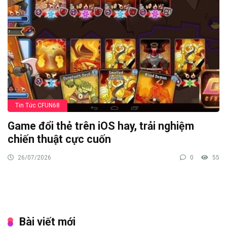
Tin Tức CFUN68
Game đổi thẻ trên iOS hay, trải nghiệm
chiến thuật cực cuốn
26/07/2026
0
55
Bài viết mới