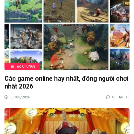
Tin Tức CFUN68
Các game online hay nhất, đông người chơi
nhất 2026
06/08/2026
0
10