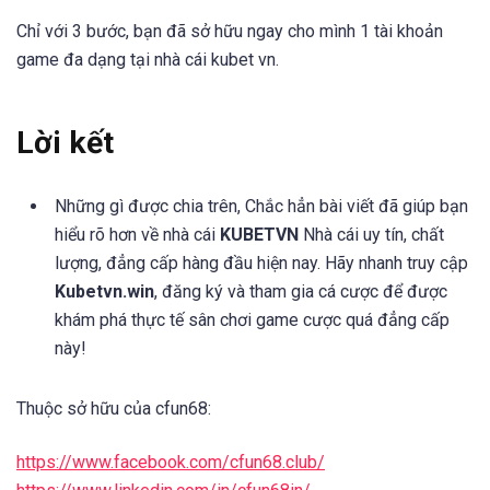
Chỉ với 3 bước, bạn đã sở hữu ngay cho mình 1 tài khoản
game đa dạng tại nhà cái kubet vn.
Lời kết
Những gì được chia trên, Chắc hẳn bài viết đã giúp bạn
hiểu rõ hơn về nhà cái
KUBETVN
Nhà cái uy tín, chất
lượng, đẳng cấp hàng đầu hiện nay. Hãy nhanh truy cập
Kubetvn.win
, đăng ký và tham gia cá cược để được
khám phá thực tế sân chơi game cược quá đẳng cấp
này!
Thuộc sở hữu của cfun68:
https://www.facebook.com/cfun68.club/