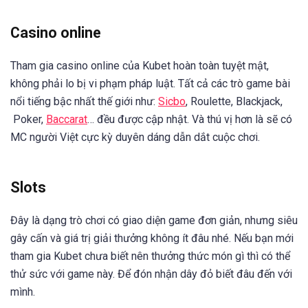
Casino online
Tham gia casino online của Kubet hoàn toàn tuyệt mật,
không phải lo bị vi phạm pháp luật. Tất cả các trò game bài
nổi tiếng bậc nhất thế giới như:
Sicbo
, Roulette, Blackjack,
Poker,
Baccarat
… đều được cập nhật. Và thú vị hơn là sẽ có
MC người Việt cực kỳ duyên dáng dẫn dắt cuộc chơi.
Slots
Đây là dạng trò chơi có giao diện game đơn giản, nhưng siêu
gây cấn và giá trị giải thưởng không ít đâu nhé. Nếu bạn mới
tham gia Kubet chưa biết nên thưởng thức món gì thì có thể
thử sức với game này. Để đón nhận dây đỏ biết đâu đến với
mình.