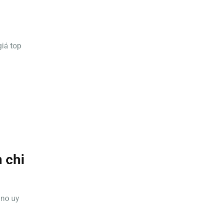
giá top
 chi
ino uy