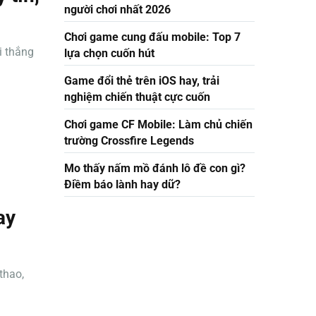
người chơi nhất 2026
Chơi game cung đấu mobile: Top 7
i thắng
lựa chọn cuốn hút
Game đổi thẻ trên iOS hay, trải
nghiệm chiến thuật cực cuốn
Chơi game CF Mobile: Làm chủ chiến
trường Crossfire Legends
Mo thấy nấm mồ đánh lô đề con gì?
Điềm báo lành hay dữ?
ay
thao,