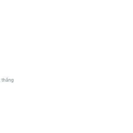
t thắng