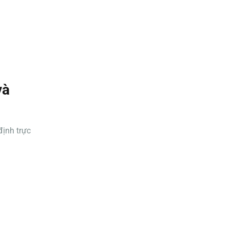
và
định trực