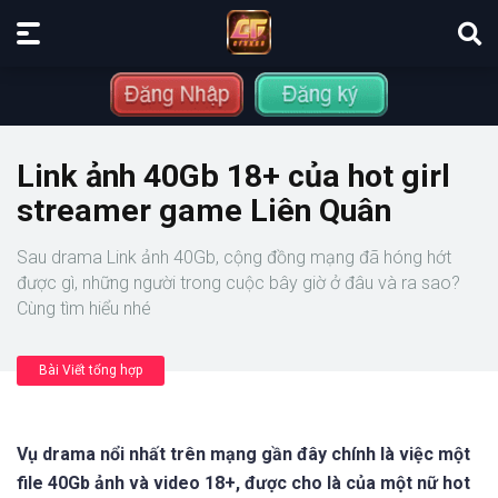
Link ảnh 40Gb 18+ của hot girl
streamer game Liên Quân
Sau drama Link ảnh 40Gb, cộng đồng mạng đã hóng hớt
được gì, những người trong cuộc bây giờ ở đâu và ra sao?
Cùng tìm hiểu nhé
Bài Viết tổng hợp
Vụ drama nổi nhất trên mạng gần đây chính là việc một
file 40Gb ảnh và video 18+, được cho là của một nữ hot