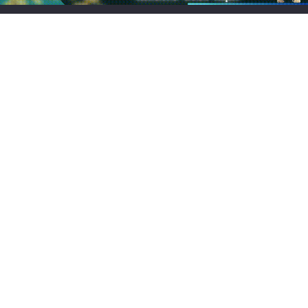
Chơi game cung đấu mobile: Top 7 lựa chọn cuốn hút
Game đổi thẻ trên iOS hay, trải nghiệm chiến thuật cực
cuốn
Chơi game CF Mobile: Làm chủ chiến trường Crossfire
Legends
Mo thấy nấm mồ đánh lô đề con gì? Điềm báo lành hay
dữ?