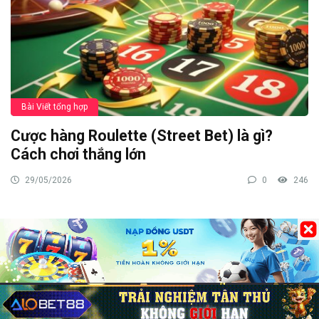
Bài Viết tổng hợp
Cược hàng Roulette (Street Bet) là gì?
Cách chơi thắng lớn
29/05/2026
0
246
Bài viết mới
Các game online hay nhất, đông người chơi nhất 2026