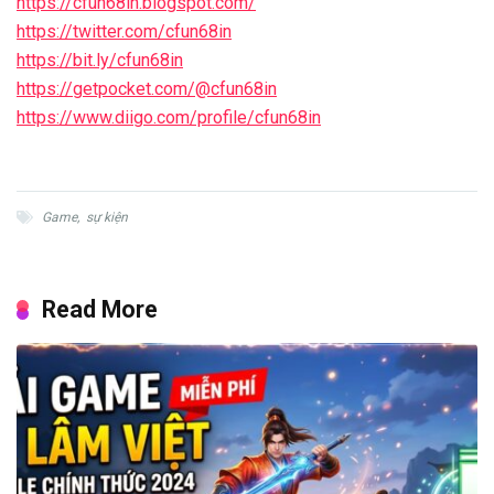
https://cfun68in.blogspot.com/
https://twitter.com/cfun68in
https://bit.ly/cfun68in
https://getpocket.com/@cfun68in
https://www.diigo.com/profile/cfun68in
Game
,
sự kiện
Read More