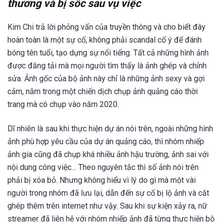
thương và bị sốc sau vụ việc
Kim Chi trả lời phỏng vấn của truyền thông và cho biết đây
hoàn toàn là một sự cố, không phải scandal cố ý để đánh
bóng tên tuổi, tạo dựng sự nổi tiếng. Tất cả những hình ảnh
được đăng tải mà mọi người tìm thấy là ảnh ghép và chỉnh
sửa. Ảnh gốc của bộ ảnh này chỉ là những ảnh sexy và gợi
cảm, nằm trong một chiến dịch chụp ảnh quảng cáo thời
trang mà cô chụp vào năm 2020.
Dĩ nhiên là sau khi thực hiện dự án nói trên, ngoài những hình
ảnh phù hợp yêu cầu của dự án quảng cáo, thì nhóm nhiếp
ảnh gia cũng đã chụp khá nhiều ảnh hậu trường, ảnh sai với
nội dung công việc… Theo nguyên tắc thì số ảnh nói trên
phải bị xóa bỏ. Nhưng không hiểu vì lý do gì mà một vài
người trong nhóm đã lưu lại, dẫn đến sự cố bị lộ ảnh và cắt
ghép thêm trên internet như vậy. Sau khi sự kiện xảy ra, nữ
streamer đã liên hệ với nhóm nhiếp ảnh đã từng thực hiện bộ