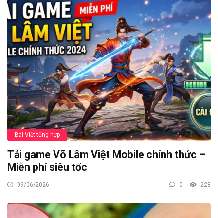
Bài Viết tổng hợp
Tải game Võ Lâm Việt Mobile chính thức –
Miễn phí siêu tốc
09/06/2026
0
228