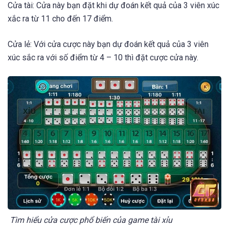
Cửa tài: Cửa này bạn đặt khi dự đoán kết quả của 3 viên xúc
xắc ra từ 11 cho đến 17 điểm.
Cửa lẻ: Với cửa cược này bạn dự đoán kết quả của 3 viên
xúc sắc ra với số điểm từ 4 – 10 thì đặt cược cửa này.
Tìm hiểu cửa cược phổ biến của game tài xỉu