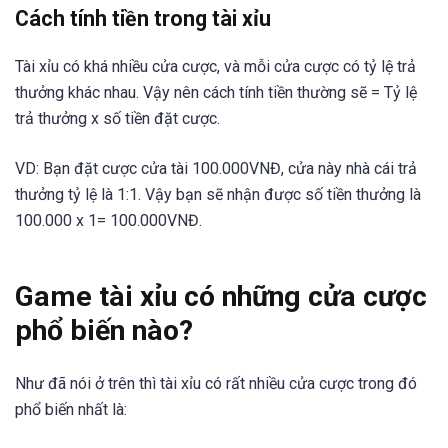
Cách tính tiền trong tài xỉu
Tài xỉu có khá nhiều cửa cược, và mỗi cửa cược có tỷ lệ trả
thưởng khác nhau. Vậy nên cách tính tiền thường sẽ = Tỷ lệ
trả thưởng x số tiền đặt cược.
VD: Bạn đặt cược cửa tài 100.000VNĐ, cửa này nhà cái trả
thưởng tỷ lệ là 1:1. Vậy bạn sẽ nhận được số tiền thưởng là
100.000 x 1= 100.000VNĐ.
Game tài xỉu có những cửa cược
phổ biến nào?
Như đã nói ở trên thì tài xỉu có rất nhiều cửa cược trong đó
phổ biến nhất là: