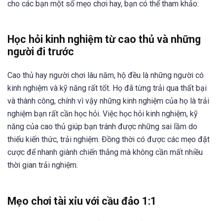
cho các bạn một số mẹo chơi hay, bạn có thể tham khảo:
Học hỏi kinh nghiệm từ cao thủ và những
người đi trước
Cao thủ hay người chơi lâu năm, hộ đều là những người có
kinh nghiệm và kỹ năng rất tốt. Họ đã từng trải qua thất bại
và thành công, chính vì vậy những kinh nghiệm của họ là trải
nghiệm bạn rất cần học hỏi. Việc học hỏi kinh nghiệm, kỹ
năng của cao thủ giúp bạn tránh được những sai lầm do
thiếu kiến thức, trải nghiệm. Đồng thời có được các mẹo đặt
cược để nhanh giành chiến thắng mà không cần mất nhiều
thời gian trải nghiệm.
Mẹo chơi tài xỉu với cầu đảo 1:1