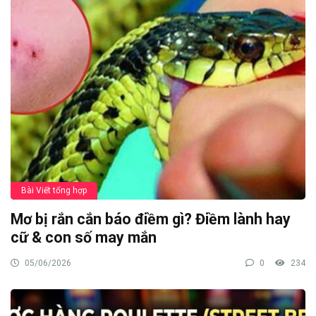
Bài Viết tổng hợp
Mơ bị rắn cắn báo điềm gì? Điềm lành hay
cữ & con số may mắn
05/06/2026
0
234