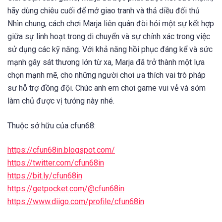
hãy dùng chiêu cuối để mở giao tranh và thả diều đối thủ
Nhìn chung, cách chơi Marja liên quân đòi hỏi một sự kết hợp
giữa sự linh hoạt trong di chuyển và sự chính xác trong việc
sử dụng các kỹ năng. Với khả năng hồi phục đáng kể và sức
mạnh gây sát thương lớn từ xa, Marja đã trở thành một lựa
chọn mạnh mẽ, cho những người chơi ưa thích vai trò pháp
sư hỗ trợ đồng đội. Chúc anh em chơi game vui vẻ và sớm
làm chủ được vị tướng này nhé.
Thuộc sở hữu của cfun68:
https://cfun68in.blogspot.com/
https://twitter.com/cfun68in
https://bit.ly/cfun68in
https://getpocket.com/@cfun68in
https://www.diigo.com/profile/cfun68in