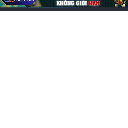
Hướng Dẫn Chơi CFUN68
Các loại cược Roulette: Hướng dẫn chi tiết,
tỷ lệ thắng cao
18/05/2026
0
288
Bài viết mới
Ứng dụng hack game online Android có hiệu quả và an
toàn?
Các game online hay nhất, đông người chơi nhất 2026
Chơi game cung đấu mobile: Top 7 lựa chọn cuốn hút
Game đổi thẻ trên iOS hay, trải nghiệm chiến thuật cực