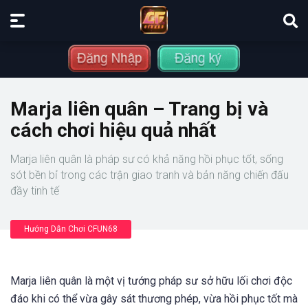
Marja liên quân – Trang bị và
cách chơi hiệu quả nhất
Marja liên quân là pháp sư có khả năng hồi phục tốt, sống
sót bền bỉ trong các trận giao tranh và bản năng chiến đấu
đầy tinh tế
Hướng Dẫn Chơi CFUN68
Marja liên quân là một vị tướng pháp sư sở hữu lối chơi độc
đáo khi có thể vừa gây sát thương phép, vừa hồi phục tốt mà