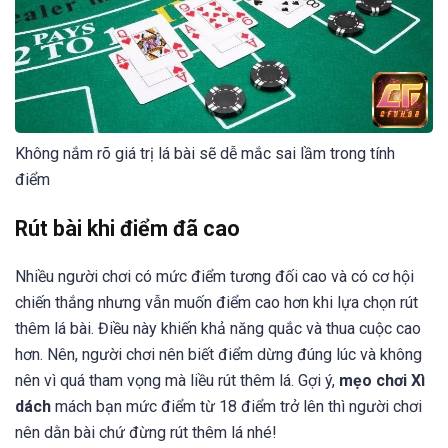
Không nắm rõ giá trị lá bài sẽ dễ mắc sai lầm trong tính
điểm
Rút bài khi điểm đã cao
Nhiều người chơi có mức điểm tương đối cao và có cơ hội
chiến thắng nhưng vẫn muốn điểm cao hơn khi lựa chọn rút
thêm lá bài. Điều này khiến khả năng quắc và thua cuộc cao
hơn. Nên, người chơi nên biết điểm dừng đúng lúc và không
nên vì quá tham vọng mà liều rút thêm lá. Gợi ý,
mẹo chơi Xì
dách
mách bạn mức điểm từ 18 điểm trở lên thì người chơi
nên dằn bài chứ đừng rút thêm lá nhé!