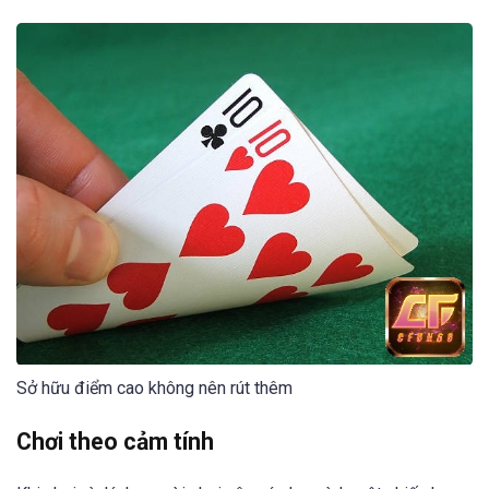
Sở hữu điểm cao không nên rút thêm
Chơi theo cảm tính