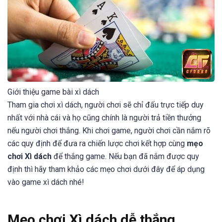
Giới thiệu game bài xì dách
Tham gia chơi xì dách, người chơi sẽ chỉ đấu trực tiếp duy
nhất với nhà cái và họ cũng chính là người trả tiền thưởng
nếu người chơi thắng. Khi chơi game, người chơi cần nắm rõ
các quy định để đưa ra chiến lược chơi kết hợp cùng
mẹo
chơi Xì dách
để thắng game. Nếu bạn đã nắm được quy
định thì hãy tham khảo các mẹo chơi dưới đây để áp dụng
vào game xì dách nhé!
Mẹo chơi Xì dách dễ thắng