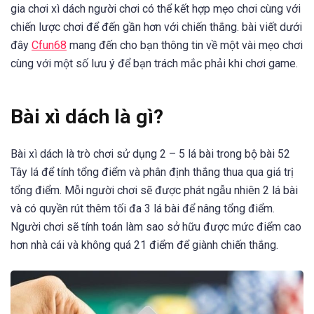
gia chơi xì dách người chơi có thể kết hợp mẹo chơi cùng với
chiến lược chơi để đến gần hơn với chiến thắng. bài viết dưới
đây
Cfun68
mang đến cho bạn thông tin về một vài mẹo chơi
cùng với một số lưu ý để bạn trách mắc phải khi chơi game.
Bài xì dách là gì?
Bài xì dách là trò chơi sử dụng 2 – 5 lá bài trong bộ bài 52
Tây lá để tính tổng điểm và phân định thắng thua qua giá trị
tổng điểm. Mỗi người chơi sẽ được phát ngẫu nhiên 2 lá bài
và có quyền rút thêm tối đa 3 lá bài để nâng tổng điểm.
Người chơi sẽ tính toán làm sao sở hữu được mức điểm cao
hơn nhà cái và không quá 21 điểm để giành chiến thắng.