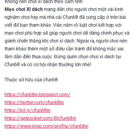
Không nên chơi xì dách theo cảm tính
Mẹo chơi Xì dách
mang đến cho người chơi một vài kinh
nghiệm chơi hay mà nhà cái Cfun68 đã cung cấp ở trên bài
viết để bạn tham khảo. Việc nắm rõ luật chơi kết hợp với
mẹo chơi phù hợp sẽ giúp người chơi dễ dàng chinh phục và
giành chiến thắng khi chơi xì dách. Ngoài ra, người chơi nên
tham khảo thêm một số điều cần tránh để không mắc sai
lầm dẫn đến thua cuộc. Đừng quên chọn chơi xì dách tại
Cfun68 và có cơ hội nhận thưởng lớn nhé!
Thuộc sở hữu của cfun68:
https://cfun68in.blogspot.com/
https://twitter.com/cfun68in
https://bit.ly/cfun68in
https://getpocket.com/@cfun68in
https://www.diigo.com/profile/cfun68in