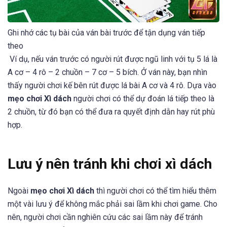
Ghi nhớ các tụ bài của ván bài trước để tận dụng ván tiếp
theo
Ví dụ, nếu ván trước có người rút được ngũ linh với tụ 5 lá là
A cơ – 4 rô – 2 chuồn – 7 cơ – 5 bích. Ở ván này, bạn nhìn
thấy người chơi kế bên rút được lá bài A cơ và 4 rô. Dựa vào
mẹo chơi Xì dách
người chơi có thể dự đoán lá tiếp theo là
2 chuồn, từ đó bạn có thể đưa ra quyết định dằn hay rút phù
hợp.
Lưu ý nên tránh khi chơi xì dách
Ngoài
mẹo chơi Xì dách
thì người chơi có thể tìm hiểu thêm
một vài lưu ý để không mắc phải sai lầm khi chơi game. Cho
nên, người chơi cần nghiên cứu các sai lầm này để tránh