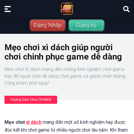
Mẹo chơi xì dách giúp người
chơi chinh phục game dễ dàng
Mẹo chơi Xì dách mang đến những kinh nghiệm chơi game
hay để người chơi dễ dàng chơi game và giành chiến thắng.
Cùng khám phá ngay!
Hướng Dẫn Chơi CFUN68
Mẹo chơi
xì dách
mang đến một số kinh nghiệm hay được
đúc kết khi chơi game từ nhiều người chơi lâu năm. Khi tham