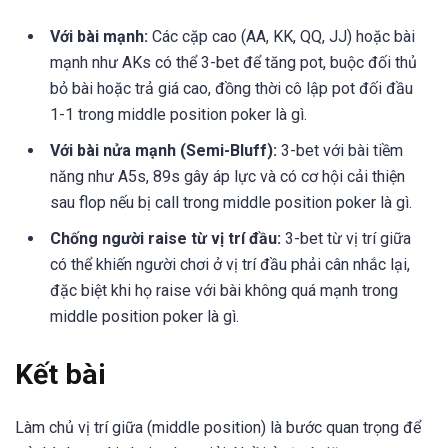
Với bài mạnh:
Các cặp cao (AA, KK, QQ, JJ) hoặc bài
mạnh như AKs có thể 3-bet để tăng pot, buộc đối thủ
bỏ bài hoặc trả giá cao, đồng thời cô lập pot đối đầu
1-1 trong middle position poker là gì.
Với bài nửa mạnh (Semi-Bluff):
3-bet với bài tiềm
năng như A5s, 89s gây áp lực và có cơ hội cải thiện
sau flop nếu bị call trong middle position poker là gì.
Chống người raise từ vị trí đầu:
3-bet từ vị trí giữa
có thể khiến người chơi ở vị trí đầu phải cân nhắc lại,
đặc biệt khi họ raise với bài không quá mạnh trong
middle position poker là gì.
Kết bài
Làm chủ vị trí giữa (middle position) là bước quan trọng để