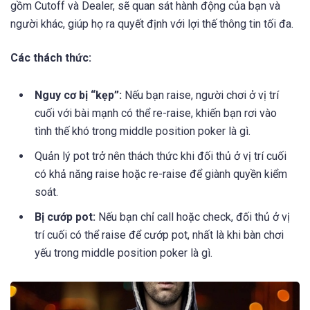
gồm Cutoff và Dealer, sẽ quan sát hành động của bạn và
người khác, giúp họ ra quyết định với lợi thế thông tin tối đa.
Các thách thức:
Nguy cơ bị “kẹp”:
Nếu bạn raise, người chơi ở vị trí
cuối với bài mạnh có thể re-raise, khiến bạn rơi vào
tình thế khó trong middle position poker là gì.
Quản lý pot trở nên thách thức khi đối thủ ở vị trí cuối
có khả năng raise hoặc re-raise để giành quyền kiểm
soát.
Bị cướp pot:
Nếu bạn chỉ call hoặc check, đối thủ ở vị
trí cuối có thể raise để cướp pot, nhất là khi bàn chơi
yếu trong middle position poker là gì.