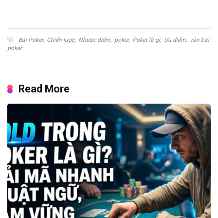
Bài Poker
,
Chiến lược
,
Nhược điểm
,
poker
,
Poker là gì
,
Ưu điểm
,
ván bài
poker
Read More