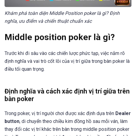
Khám phá toàn diện Middle Position poker là gì? Định
nghĩa, ưu điểm và chiến thuật chuẩn xác
Middle position poker là gì?
Trước khi đi sâu vào các chiến lược phức tạp, việc nắm rõ
định nghĩa và vai trò cốt lõi của vị trí giữa trong bàn poker là
điều tối quan trọng.
Định nghĩa và cách xác định vị trí giữa trên
bàn poker
Trong poker, vị trí người chơi được xác định dựa trên
Dealer
button
, di chuyển theo chiều kim đồng hồ sau mỗi ván, làm
thay đổi các vị trí khác trên bàn trong middle position poker