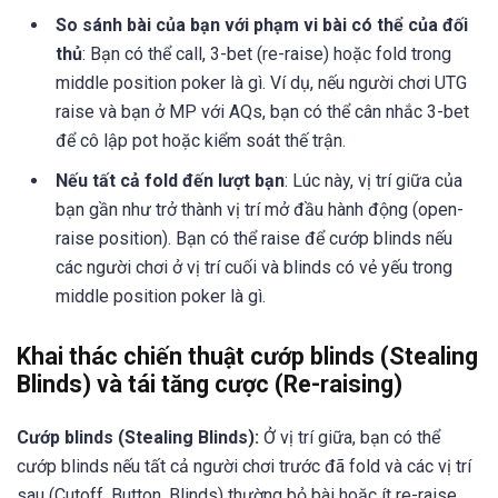
So sánh bài của bạn với phạm vi bài có thể của đối
thủ
: Bạn có thể call, 3-bet (re-raise) hoặc fold trong
middle position poker là gì. Ví dụ, nếu người chơi UTG
raise và bạn ở MP với AQs, bạn có thể cân nhắc 3-bet
để cô lập pot hoặc kiểm soát thế trận.
Nếu tất cả fold đến lượt bạn
: Lúc này, vị trí giữa của
bạn gần như trở thành vị trí mở đầu hành động (open-
raise position). Bạn có thể raise để cướp blinds nếu
các người chơi ở vị trí cuối và blinds có vẻ yếu trong
middle position poker là gì.
Khai thác chiến thuật cướp blinds (Stealing
Blinds) và tái tăng cược (Re-raising)
Cướp blinds (Stealing Blinds):
Ở vị trí giữa, bạn có thể
cướp blinds nếu tất cả người chơi trước đã fold và các vị trí
sau (Cutoff, Button, Blinds) thường bỏ bài hoặc ít re-raise.