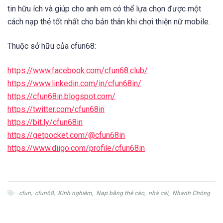
tin hữu ích và giúp cho anh em có thể lựa chọn được một
cách nạp thẻ tốt nhất cho bản thân khi chơi thiện nữ mobile.
Thuộc sở hữu của cfun68:
https://www.facebook.com/cfun68.club/
https://www.linkedin.com/in/cfun68in/
https://cfun68in.blogspot.com/
https://twitter.com/cfun68in
https://bit.ly/cfun68in
https://getpocket.com/@cfun68in
https://www.diigo.com/profile/cfun68in
cfun
,
cfun68
,
Kinh nghiệm
,
Nạp bằng thẻ cào
,
nhà cái
,
Nhanh Chóng