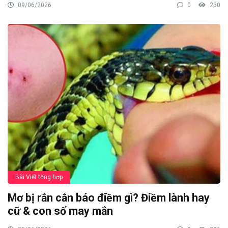
09/06/2026
0
230
Bài Viết tổng hợp
Mơ bị rắn cắn báo điềm gì? Điềm lành hay
cữ & con số may mắn