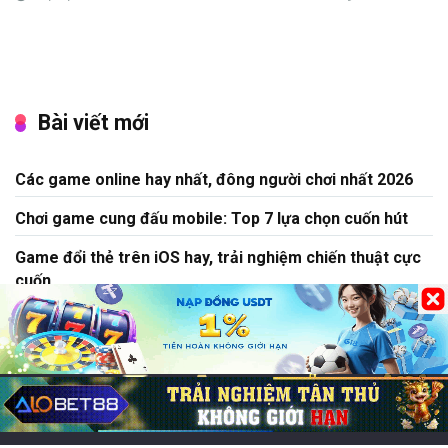
Bài viết mới
Các game online hay nhất, đông người chơi nhất 2026
Chơi game cung đấu mobile: Top 7 lựa chọn cuốn hút
Game đổi thẻ trên iOS hay, trải nghiệm chiến thuật cực
cuốn
Chơi game CF Mobile: Làm chủ chiến trường Crossfire
Legends
Mo thấy nấm mồ đánh lô đề con gì? Điềm báo lành hay
dữ?