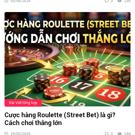
05/06/2026
0
236
Bài Viết tổng hợp
Cược hàng Roulette (Street Bet) là gì?
Cách chơi thắng lớn
29/05/2026
0
244