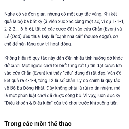
Nghe có vẻ đơn giản, nhưng có một quy tắc vàng. Khi kết
quả là bộ ba bất kỳ (3 viên xúc xắc cùng một số, ví dụ 1-1-1,
2-2-2,… 6-6-6), tất cả các cược đặt vào cửa Chẵn (Even) và
Lẻ (Odd) đều thua. Đây là “cạnh nhà cái” (house edge), cơ
chế để nền tảng duy trì hoạt động.
Không hiểu rõ quy tắc này dẫn đến nhiều tình huống dở khóc
dở cười. Một người chơi tôi biết từng rất tự tin đặt cược lớn
vào cửa Chẵn (Even) khi thấy “cầu” đang đi rất đẹp. Ván đó
kết quả ra 4-4-4, tổng 12 là số chẵn. Lý do chính là quy tắc
về Bộ Ba Đồng Nhất. Đây không phải là rủi ro tín nhiệm, mà
là một phần luật chơi đã được công bố. Vì vậy, luôn đọc kỹ
“Điều khoản & Điều kiện” của trò chơi trước khi xuống tiền.
Trong các môn thể thao