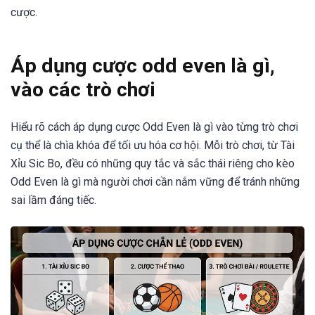
cược.
Áp dụng cược odd even là gì,
vào các trò chơi
Hiểu rõ cách áp dụng cược Odd Even là gì vào từng trò chơi
cụ thể là chìa khóa để tối ưu hóa cơ hội. Mỗi trò chơi, từ Tài
Xỉu Sic Bo, đều có những quy tắc và sắc thái riêng cho kèo
Odd Even là gì mà người chơi cần nắm vững để tránh những
sai lầm đáng tiếc.