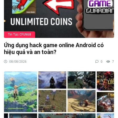
Tin Tức CFUN68
Ứng dụng hack game online Android có
hiệu quả và an toàn?
08/08/2026
0
7