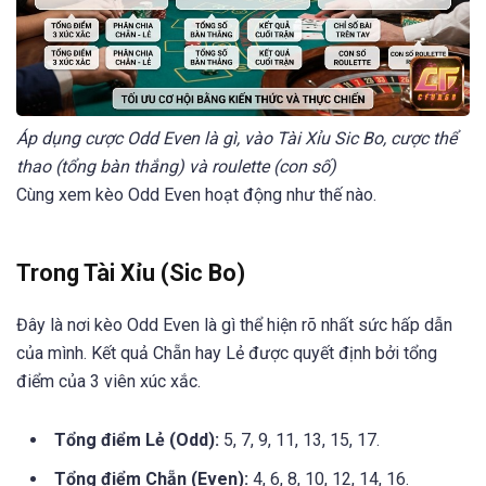
Áp dụng cược Odd Even là gì, vào Tài Xỉu Sic Bo, cược thể
thao (tổng bàn thắng) và roulette (con số)
Cùng xem kèo Odd Even hoạt động như thế nào.
Trong Tài Xỉu (Sic Bo)
Đây là nơi kèo Odd Even là gì thể hiện rõ nhất sức hấp dẫn
của mình. Kết quả Chẵn hay Lẻ được quyết định bởi tổng
điểm của 3 viên xúc xắc.
Tổng điểm Lẻ (Odd):
5, 7, 9, 11, 13, 15, 17.
Tổng điểm Chẵn (Even):
4, 6, 8, 10, 12, 14, 16.