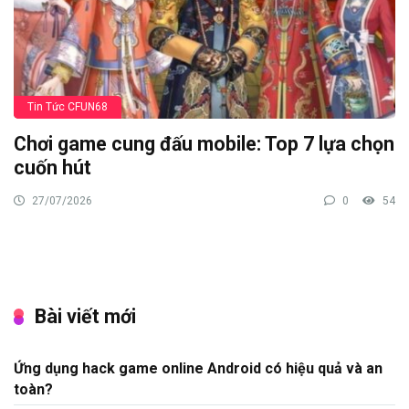
Tin Tức CFUN68
Chơi game cung đấu mobile: Top 7 lựa chọn
cuốn hút
27/07/2026
0
54
Bài viết mới
Ứng dụng hack game online Android có hiệu quả và an
toàn?