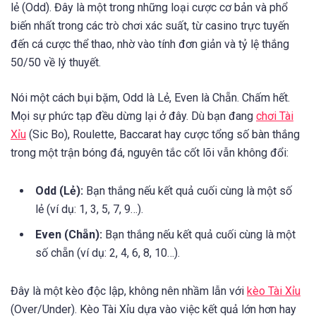
lẻ (Odd). Đây là một trong những loại cược cơ bản và phổ
biến nhất trong các trò chơi xác suất, từ casino trực tuyến
đến cá cược thể thao, nhờ vào tính đơn giản và tỷ lệ thắng
50/50 về lý thuyết.
Nói một cách bụi bặm, Odd là Lẻ, Even là Chẵn. Chấm hết.
Mọi sự phức tạp đều dừng lại ở đây. Dù bạn đang
chơi Tài
Xỉu
(Sic Bo), Roulette, Baccarat hay cược tổng số bàn thắng
trong một trận bóng đá, nguyên tắc cốt lõi vẫn không đổi:
Odd (Lẻ):
Bạn thắng nếu kết quả cuối cùng là một số
lẻ (ví dụ: 1, 3, 5, 7, 9…).
Even (Chẵn):
Bạn thắng nếu kết quả cuối cùng là một
số chẵn (ví dụ: 2, 4, 6, 8, 10…).
Đây là một kèo độc lập, không nên nhầm lẫn với
kèo Tài Xỉu
(Over/Under). Kèo Tài Xỉu dựa vào việc kết quả lớn hơn hay