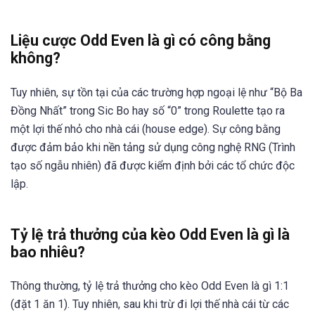
Liệu cược Odd Even là gì có công bằng
không?
Tuy nhiên, sự tồn tại của các trường hợp ngoại lệ như “Bộ Ba
Đồng Nhất” trong Sic Bo hay số “0” trong Roulette tạo ra
một lợi thế nhỏ cho nhà cái (house edge). Sự công bằng
được đảm bảo khi nền tảng sử dụng công nghệ RNG (Trình
tạo số ngẫu nhiên) đã được kiểm định bởi các tổ chức độc
lập.
Tỷ lệ trả thưởng của kèo Odd Even là gì là
bao nhiêu?
Thông thường, tỷ lệ trả thưởng cho kèo Odd Even là gì 1:1
(đặt 1 ăn 1). Tuy nhiên, sau khi trừ đi lợi thế nhà cái từ các