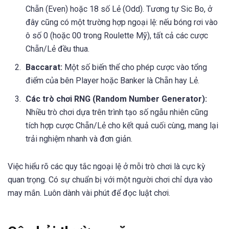
Chẵn (Even) hoặc 18 số Lẻ (Odd). Tương tự Sic Bo, ở
đây cũng có một trường hợp ngoại lệ: nếu bóng rơi vào
ô số 0 (hoặc 00 trong Roulette Mỹ), tất cả các cược
Chẵn/Lẻ đều thua.
Baccarat:
Một số biến thể cho phép cược vào tổng
điểm của bên Player hoặc Banker là Chẵn hay Lẻ.
Các trò chơi RNG (Random Number Generator):
Nhiều trò chơi dựa trên trình tạo số ngẫu nhiên cũng
tích hợp cược Chẵn/Lẻ cho kết quả cuối cùng, mang lại
trải nghiệm nhanh và đơn giản.
Việc hiểu rõ các quy tắc ngoại lệ ở mỗi trò chơi là cực kỳ
quan trọng. Có sự chuẩn bị với một người chơi chỉ dựa vào
may mắn. Luôn dành vài phút để đọc luật chơi.