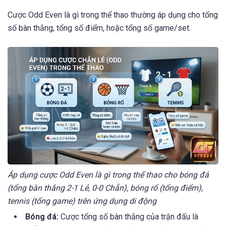
Cược Odd Even là gì trong thể thao thường áp dụng cho tổng
số bàn thắng, tổng số điểm, hoặc tổng số game/set.
Áp dụng cược Odd Even là gì trong thể thao cho bóng đá
(tổng bàn thắng 2-1 Lẻ, 0-0 Chẵn), bóng rổ (tổng điểm),
tennis (tổng game) trên ứng dụng di động
Bóng đá:
Cược tổng số bàn thắng của trận đấu là