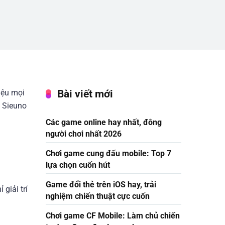
Bài viết mới
iệu mọi
ề Sieuno
Các game online hay nhất, đông
người chơi nhất 2026
Chơi game cung đấu mobile: Top 7
lựa chọn cuốn hút
Game đổi thẻ trên iOS hay, trải
giải trí
nghiệm chiến thuật cực cuốn
Chơi game CF Mobile: Làm chủ chiến