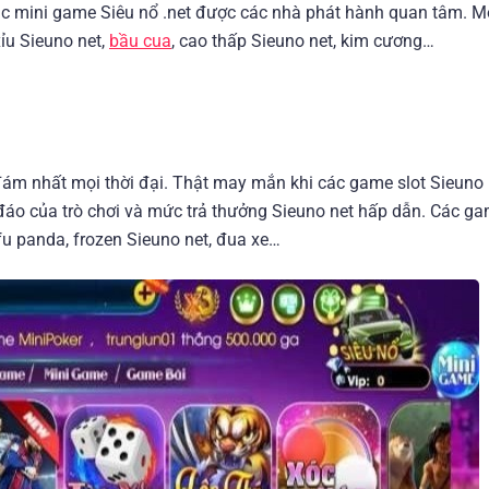
ác mini game Siêu nổ .net được các nhà phát hành quan tâm. M
ỉu Sieuno net,
bầu cua
, cao thấp Sieuno net, kim cương…
ám nhất mọi thời đại. Thật may mắn khi các game slot Sieuno 
đáo của trò chơi và mức trả thưởng Sieuno net hấp dẫn. Các ga
fu panda, frozen Sieuno net, đua xe…