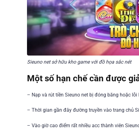
Sieuno net sở hữu kho game với đồ họa sắc nét
Một số hạn chế cần được giả
– Nạp và rút tiền Sieuno net bị đóng băng hoặc lỗi
– Thời gian gần đây đường truyền vào trang chủ Siê
– Vào giờ cao điểm rất nhiều acc thành viên Sieuno