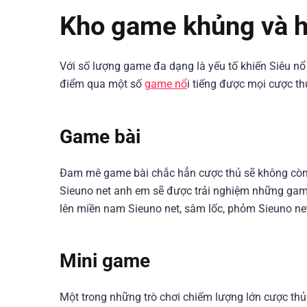
Kho game khủng và hấ
Với số lượng game đa dạng là yếu tố khiến Siêu nổ
điểm qua một số
game nổ
i tiếng được mọi cược thủ
Game bài
Đam mê game bài chắc hẳn cược thủ sẽ không còn c
Sieuno net anh em sẽ được trải nghiệm những game
lên miền nam Sieuno net, sâm lốc, phỏm Sieuno net
Mini game
Một trong những trò chơi chiếm lượng lớn cược thủ