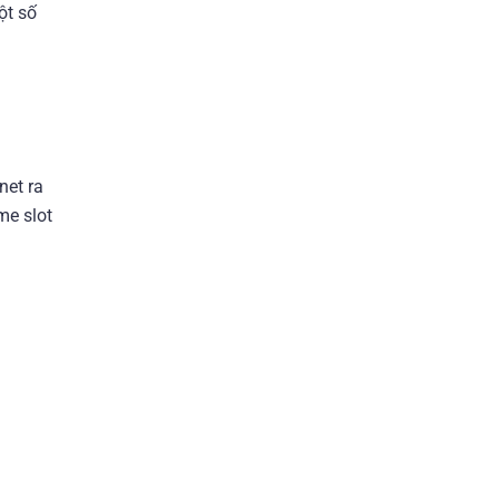
ột số
net ra
me slot