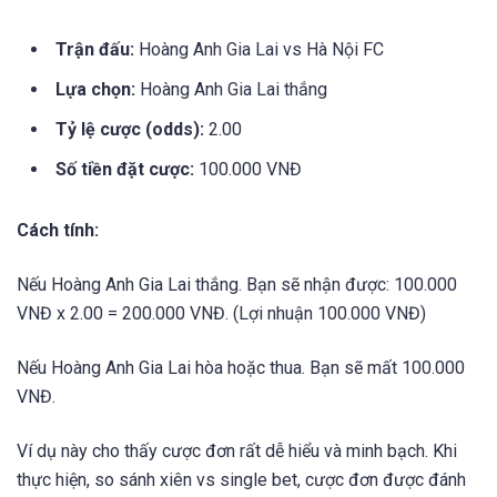
Trận đấu:
Hoàng Anh Gia Lai vs Hà Nội FC
Lựa chọn:
Hoàng Anh Gia Lai thắng
Tỷ lệ cược (odds):
2.00
Số tiền đặt cược:
100.000 VNĐ
Cách tính:
Nếu Hoàng Anh Gia Lai thắng. Bạn sẽ nhận được: 100.000
VNĐ x 2.00 = 200.000 VNĐ. (Lợi nhuận 100.000 VNĐ)
Nếu Hoàng Anh Gia Lai hòa hoặc thua. Bạn sẽ mất 100.000
VNĐ.
Ví dụ này cho thấy cược đơn rất dễ hiểu và minh bạch. Khi
thực hiện, so sánh xiên vs single bet, cược đơn được đánh