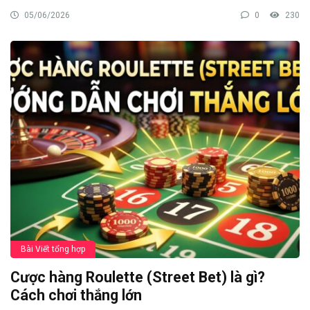
05/06/2026
0
230
Bài Viết tổng hợp
Cược hàng Roulette (Street Bet) là gì?
Cách chơi thắng lớn