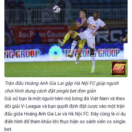
Trận đấu Hoàng Anh Gia Lai gặp Hà Nội FC giúp người
chơi hình dung cách đặt single bet đơn giản
Giả sử bạn là một người hâm mộ bóng đá Việt Nam và theo
dõi giải V-League và bạn quyết định đặt cược vào một trận
đấu giữa Hoàng Anh Gia Lai và Hà Nội FC. Đây cũng là ví dụ
điển hình để tham khảo khi thực hiện so sánh xiên vs single
bet.