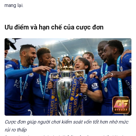
mang lại.
Ưu điểm và hạn chế của cược đơn
Cược đơn giúp người chơi kiểm soát vốn tốt hơn nhờ mức
rủi ro thấp