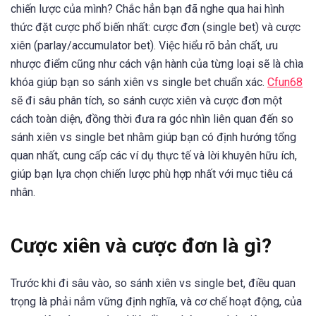
chiến lược của mình? Chắc hẳn bạn đã nghe qua hai hình
thức đặt cược phổ biến nhất: cược đơn (single bet) và cược
xiên (parlay/accumulator bet). Việc hiểu rõ bản chất, ưu
nhược điểm cũng như cách vận hành của từng loại sẽ là chìa
khóa giúp bạn so sánh xiên vs single bet chuẩn xác.
Cfun68
sẽ đi sâu phân tích, so sánh cược xiên và cược đơn một
cách toàn diện, đồng thời đưa ra góc nhìn liên quan đến so
sánh xiên vs single bet nhằm giúp bạn có định hướng tổng
quan nhất, cung cấp các ví dụ thực tế và lời khuyên hữu ích,
giúp bạn lựa chọn chiến lược phù hợp nhất với mục tiêu cá
nhân.
Cược xiên và cược đơn là gì?
Trước khi đi sâu vào, so sánh xiên vs single bet, điều quan
trọng là phải nắm vững định nghĩa, và cơ chế hoạt động, của