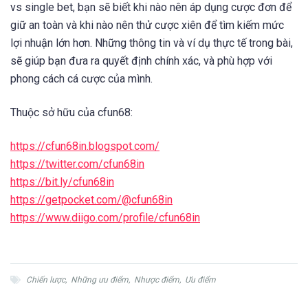
vs single bet, bạn sẽ biết khi nào nên áp dụng cược đơn để
giữ an toàn và khi nào nên thử cược xiên để tìm kiếm mức
lợi nhuận lớn hơn. Những thông tin và ví dụ thực tế trong bài,
sẽ giúp bạn đưa ra quyết định chính xác, và phù hợp với
phong cách cá cược của mình.
Thuộc sở hữu của cfun68:
https://cfun68in.blogspot.com/
https://twitter.com/cfun68in
https://bit.ly/cfun68in
https://getpocket.com/@cfun68in
https://www.diigo.com/profile/cfun68in
Chiến lược
,
Những ưu điểm
,
Nhược điểm
,
Ưu điểm