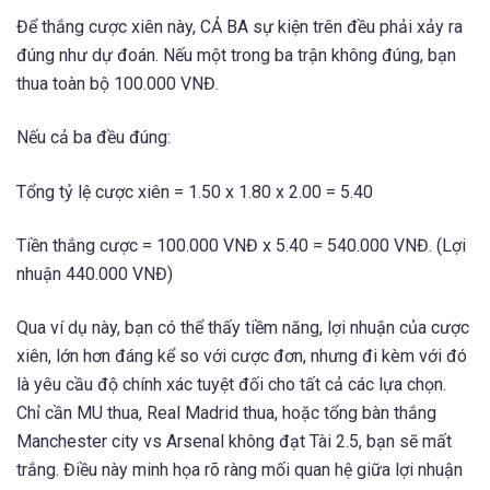
Để thắng cược xiên này, CẢ BA sự kiện trên đều phải xảy ra
đúng như dự đoán. Nếu một trong ba trận không đúng, bạn
thua toàn bộ 100.000 VNĐ.
Nếu cả ba đều đúng:
Tổng tỷ lệ cược xiên = 1.50 x 1.80 x 2.00 = 5.40
Tiền thắng cược = 100.000 VNĐ x 5.40 = 540.000 VNĐ. (Lợi
nhuận 440.000 VNĐ)
Qua ví dụ này, bạn có thể thấy tiềm năng, lợi nhuận của cược
xiên, lớn hơn đáng kể so với cược đơn, nhưng đi kèm với đó
là yêu cầu độ chính xác tuyệt đối cho tất cả các lựa chọn.
Chỉ cần MU thua, Real Madrid thua, hoặc tổng bàn thắng
Manchester city vs Arsenal không đạt Tài 2.5, bạn sẽ mất
trắng. Điều này minh họa rõ ràng mối quan hệ giữa lợi nhuận