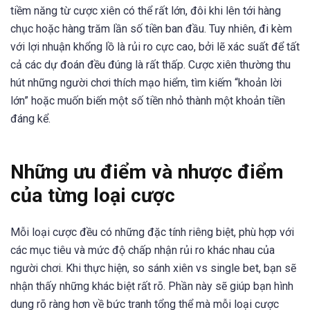
tiềm năng từ cược xiên có thể rất lớn, đôi khi lên tới hàng
chục hoặc hàng trăm lần số tiền ban đầu. Tuy nhiên, đi kèm
với lợi nhuận khổng lồ là rủi ro cực cao, bởi lẽ xác suất để tất
cả các dự đoán đều đúng là rất thấp. Cược xiên thường thu
hút những người chơi thích mạo hiểm, tìm kiếm “khoản lời
lớn” hoặc muốn biến một số tiền nhỏ thành một khoản tiền
đáng kể.
Những ưu điểm và nhược điểm
của từng loại cược
Mỗi loại cược đều có những đặc tính riêng biệt, phù hợp với
các mục tiêu và mức độ chấp nhận rủi ro khác nhau của
người chơi. Khi thực hiện, so sánh xiên vs single bet, bạn sẽ
nhận thấy những khác biệt rất rõ. Phần này sẽ giúp bạn hình
dung rõ ràng hơn về bức tranh tổng thể mà mỗi loại cược