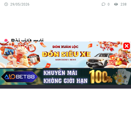
29/05/2026
0
238
Bài viết mới
Các game online hay nhất, đông người chơi nhất 2026
Chơi game cung đấu mobile: Top 7 lựa chọn cuốn hút
Game đổi thẻ trên iOS hay, trải nghiệm chiến thuật cực
cuốn
Chơi game CF Mobile: Làm chủ chiến trường Crossfire
Legends
Mo thấy nấm mồ đánh lô đề con gì? Điềm báo lành hay
dữ?