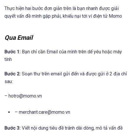
Thực hiện hai bước đơn giản trên là bạn nhanh được giải
quyết vấn đề mình gặp phải, khiếu nại tới ví điện tử Momo
Qua Email
Bước 1:
Bạn chỉ cần Email của mình trên dế yêu hoặc máy
tính
Bước 2:
Soạn thư trên email gửi đến và được gửi ở 2 địa chỉ
sau:
–
hotro@momo.vn
–
merchant.care@momo.vn
Bước 3:
Viết nội dung tiêu đề tránh dài dòng, mô tả vấn đề