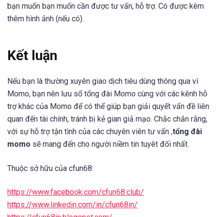
bạn muốn bạn muốn cần được tư vấn, hỗ trợ. Có được kèm
thêm hình ảnh (nếu có).
Kết luận
Nếu bạn là thường xuyên giao dịch tiêu dùng thông qua ví
Momo, bạn nên lưu số tổng đài Momo cùng với các kênh hỗ
trợ khác của Momo để có thể giúp bạn giải quyết vấn đề liên
quan đến tài chính, tránh bị kẻ gian giả mạo. Chắc chắn rằng,
với sự hỗ trợ tận tình của các chuyên viên tư vấn ,
tổng đài
momo
sẽ mang đến cho người niềm tin tuyêt đối nhất.
Thuộc sở hữu của cfun68:
https://www.facebook.com/cfun68.club/
https://www.linkedin.com/in/cfun68in/