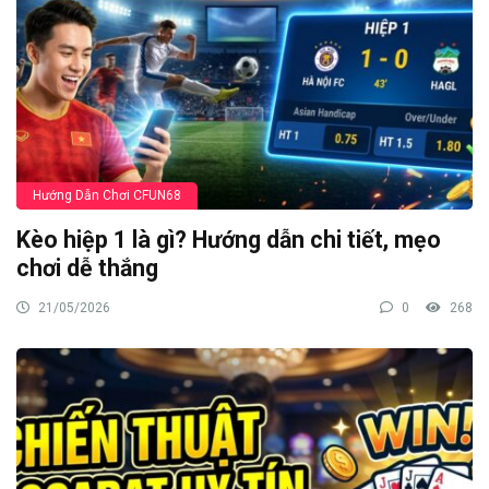
Hướng Dẫn Chơi CFUN68
Kèo hiệp 1 là gì? Hướng dẫn chi tiết, mẹo
chơi dễ thắng
21/05/2026
0
268