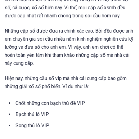
số, cá cược, xổ số hiện nay. Vì thế, mọi cặp số xsmb đều
được cập nhật rất nhanh chóng trong soi cầu hôm nay.
Những cặp số được đưa ra chính xác cao. Bởi đều được anh
em chuyên gia soi cầu nhiều năm kinh nghiệm nghiên cứu kỹ
lưỡng và đưa số cho anh em. Vì vậy, anh em chơi có thể
hoàn toàn yên tâm khi tham khảo những cặp số mà nhà cái
này cung cấp.
Hiện nay, những cầu số vip mà nhà cái cung cấp bao gồm
những giải xổ số phổ biến. Ví dụ như là:
Chốt những con bạch thủ đề VIP
Bạch thủ lô VIP
Song thủ lô VIP