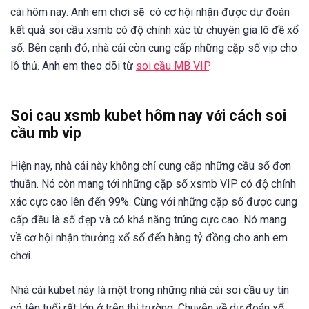
cái hôm nay. Anh em chơi sẽ có cơ hội nhận được dự đoán
kết quả soi cầu xsmb có độ chính xác từ chuyên gia lô đề xổ
số. Bên cạnh đó, nhà cái còn cung cấp những cặp số vip cho
lô thủ. Anh em theo dõi từ
soi cầu MB VIP
.
Soi cau xsmb kubet hôm nay với cách soi
cầu mb vip
Hiện nay, nhà cái này không chỉ cung cấp những cầu số đơn
thuần. Nó còn mang tới những cặp số xsmb VIP có độ chính
xác cực cao lên đến 99%. Cùng với những cặp số được cung
cấp đều là số đẹp và có khả năng trúng cực cao. Nó mang
về cơ hội nhận thưởng xổ số đến hàng tỷ đồng cho anh em
chơi.
Nhà cái kubet này là một trong những nhà cái soi cầu uy tín
có tên tuổi rất lớn ở trên thị trường. Chuyên về dự đoán xổ