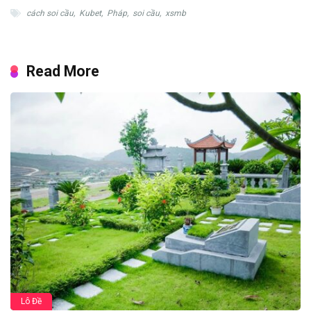
cách soi cầu
,
Kubet
,
Pháp
,
soi cầu
,
xsmb
Read More
Lô Đề