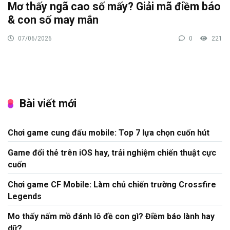
Mơ thấy ngã cao số mấy? Giải mã điềm báo
& con số may mắn
07/06/2026
0
221
Bài viết mới
Chơi game cung đấu mobile: Top 7 lựa chọn cuốn hút
Game đổi thẻ trên iOS hay, trải nghiệm chiến thuật cực
cuốn
Chơi game CF Mobile: Làm chủ chiến trường Crossfire
Legends
Mo thấy nấm mồ đánh lô đề con gì? Điềm báo lành hay
dữ?