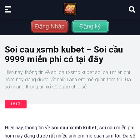
Soi cau xsmb kubet – Soi cầu
9999 miễn phí có tại đây
Hiện nay, thông tin về soi cau xsmb kubet soi cầu miễn phí
hôm nay đang được rất nhiều anh em mê quan tâm tới. Đa
số những thông tin xổ số được chia sẻ.
Lô Đề
Hiện nay, thông tin về
soi cau xsmb kubet,
soi cầu miễn phí
hôm nay đang được rất nhiều anh em mê quan tâm tới. Đa số