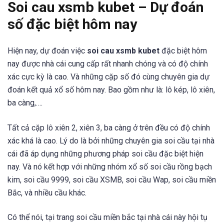
Soi cau xsmb kubet – Dự đoán
số đặc biệt hôm nay
Hiện nay, dự đoán việc
soi cau xsmb kubet
đặc biệt hôm
nay được nhà cái cung cấp rất nhanh chóng và có độ chính
xác cực kỳ là cao. Và những cặp số đó cùng chuyên gia dự
đoán kết quả xổ số hôm nay. Bao gồm như là: lô kép, lô xiên,
ba càng,….
Tất cả cặp lô xiên 2, xiên 3, ba càng ở trên đều có độ chính
xác khá là cao. Lý do là bởi những chuyên gia soi cầu tại nhà
cái đã áp dụng những phương pháp soi cầu đặc biệt hiện
nay. Và nó kết hợp với những nhóm xổ số soi cầu rồng bạch
kim, soi cầu 9999, soi cầu XSMB, soi cầu Wap, soi cầu miền
Bắc, và nhiều cầu khác.
Có thể nói, tại trang soi cầu miền bắc tại nhà cái này hội tụ