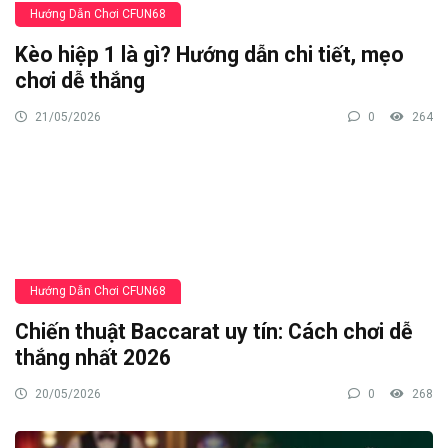
Hướng Dẫn Chơi CFUN68
Kèo hiệp 1 là gì? Hướng dẫn chi tiết, mẹo
chơi dễ thắng
21/05/2026
0
264