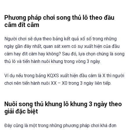
Phương pháp chơi song thủ lô theo đầu
câm đít câm
Người chơi sẽ dựa theo bảng kết quả xổ số trong những
ngày gần đây nhất, quan sát xem có sự xuất hiện của đầu
câm hay đít câm hay không? Sau đó, lựa chọn chúng là song
thủ lô và tiến hành nuôi khung trong vòng 3 ngày.
Ví dụ nếu trong bảng KQXS xuất hiện đầu câm là X thì người
chơi nên tiến hành nuôi XX – X0 trong 3 ngày liên tiếp.
Nuôi song thủ khung lô khung 3 ngày theo
giải đặc biệt
Đây cũng là một trong những phương pháp chơi khá đơn