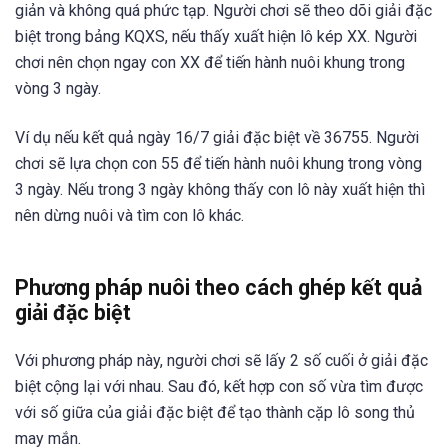
giản và không quá phức tạp. Người chơi sẽ theo dõi giải đặc
biệt trong bảng KQXS, nếu thấy xuất hiện lô kép XX. Người
chơi nên chọn ngay con XX để tiến hành nuôi khung trong
vòng 3 ngày.
Ví dụ nếu kết quả ngày 16/7 giải đặc biệt về 36755. Người
chơi sẽ lựa chọn con 55 để tiến hành nuôi khung trong vòng
3 ngày. Nếu trong 3 ngày không thấy con lô này xuất hiện thì
nên dừng nuôi và tìm con lô khác.
Phương pháp nuôi theo cách ghép kết quả
giải đặc biệt
Với phương pháp này, người chơi sẽ lấy 2 số cuối ở giải đặc
biệt cộng lại với nhau. Sau đó, kết hợp con số vừa tìm được
với số giữa của giải đặc biệt để tạo thành cặp lô song thủ
may mắn.