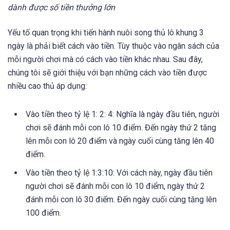
dành được số tiền thưởng lớn
Yếu tố quan trọng khi tiến hành nuôi song thủ lô khung 3
ngày là phải biết cách vào tiền. Tùy thuộc vào ngân sách của
mỗi người chơi mà có cách vào tiền khác nhau. Sau đây,
chúng tôi sẽ giới thiệu với bạn những cách vào tiền được
nhiều cao thủ áp dụng:
Vào tiền theo tỷ lệ 1: 2: 4: Nghĩa là ngày đầu tiên, người
chơi sẽ đánh mỗi con lô 10 điểm. Đến ngày thứ 2 tăng
lên mỗi con lô 20 điểm và ngày cuối cùng tăng lên 40
điểm.
Vào tiền theo tỷ lệ 1:3:10: Với cách này, ngày đầu tiên
người chơi sẽ đánh mỗi con lô 10 điểm, ngày thứ 2
đánh mỗi con lô 30 điểm. Đến ngày cuối cùng tăng lên
100 điểm.