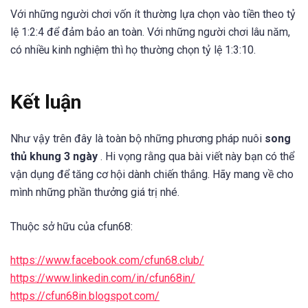
Với những người chơi vốn ít thường lựa chọn vào tiền theo tỷ
lệ 1:2:4 để đảm bảo an toàn. Với những người chơi lâu năm,
có nhiều kinh nghiệm thì họ thường chọn tỷ lệ 1:3:10.
Kết luận
Như vậy trên đây là toàn bộ những phương pháp nuôi
song
thủ khung 3 ngày
. Hi vọng rằng qua bài viết này bạn có thể
vận dụng để tăng cơ hội dành chiến thắng. Hãy mang về cho
mình những phần thưởng giá trị nhé.
Thuộc sở hữu của cfun68:
https://www.facebook.com/cfun68.club/
https://www.linkedin.com/in/cfun68in/
https://cfun68in.blogspot.com/