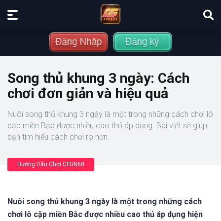
Song thủ khung 3 ngày: Cách
chơi đơn giản và hiệu quả
Nuôi song thủ khung 3 ngày là một trong những cách chơi lô
cặp miền Bắc được nhiều cao thủ áp dụng. Bài viết sẽ giúp
bạn tìm hiểu cách chơi rõ hơn.
Hướng Dẫn Chơi CFUN68
Nuôi song thủ khung 3 ngày là một trong những cách
chơi lô cặp miền Bắc được nhiều cao thủ áp dụng hiện