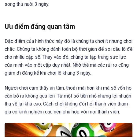
song thủ nuôi 3 ngày.
Ưu điểm đáng quan tâm
Đặc điểm của hình thức này đó là chúng ta chơi ít nhưng chơi
chắc. Chúng ta không dành toàn bộ thời gian để soi cầu lô đề
cho nhiều cặp số. Thay vào đó, chúng ta tập trung sức lực
của mình vào một cặp duy nhất. Nhờ thế mà các rủi ro cũng
giảm đi đáng kể khi chơi lô khung 3 ngày.
Người chơi cảm thấy an tâm, thoải mái hơn khi mà số vốn họ
cần bỏ ra không quá lớn. Từ một số tiền nhỏ nhưng lợi nhuận
thu về lại khá cao. Cách chơi không đòi hỏi thành viên tham
gia có kinh nghiệm cao nên phù hợp với mọi thành viên.