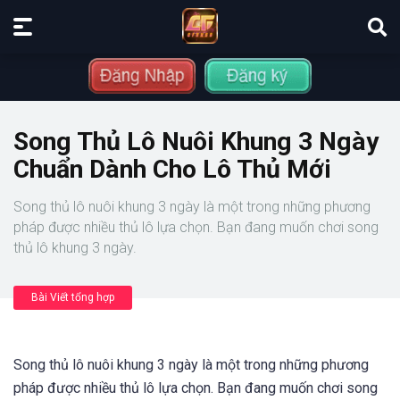
Song Thủ Lô Nuôi Khung 3 Ngày
Chuẩn Dành Cho Lô Thủ Mới
Song thủ lô nuôi khung 3 ngày là một trong những phương
pháp được nhiều thủ lô lựa chọn. Bạn đang muốn chơi song
thủ lô khung 3 ngày.
Bài Viết tổng hợp
Song thủ lô nuôi khung 3 ngày là một trong những phương
pháp được nhiều thủ lô lựa chọn. Bạn đang muốn chơi song