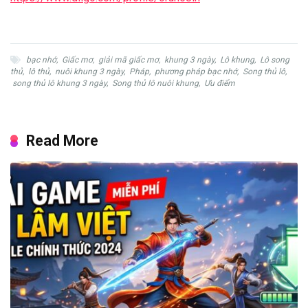
bạc nhớ
,
Giấc mơ
,
giải mã giấc mơ
,
khung 3 ngày
,
Lô khung
,
Lô song
thủ
,
lô thủ
,
nuôi khung 3 ngày
,
Pháp
,
phương pháp bạc nhớ
,
Song thủ lô
,
song thủ lô khung 3 ngày
,
Song thủ lô nuôi khung
,
Ưu điểm
Read More