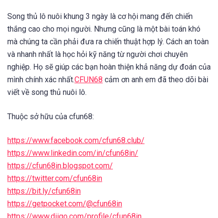
Song thủ lô nuôi khung 3 ngày là cơ hội mang đến chiến
thắng cao cho mọi người. Nhưng cũng là một bài toán khó
mà chúng ta cần phải đưa ra chiến thuật hợp lý. Cách an toàn
và nhanh nhất là học hỏi kỹ năng từ người chơi chuyên
nghiệp. Họ sẽ giúp các bạn hoàn thiện khả năng dự đoán của
mình chính xác nhất.
CFUN68
cảm ơn anh em đã theo dõi bài
viết về song thủ nuôi lô.
Thuộc sở hữu của cfun68:
https://www.facebook.com/cfun68.club/
https://www.linkedin.com/in/cfun68in/
https://cfun68in.blogspot.com/
https://twitter.com/cfun68in
https://bit.ly/cfun68in
https://getpocket.com/@cfun68in
https://www.diigo.com/profile/cfun68in