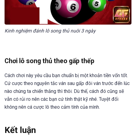
Kinh nghiệm đánh lô song thủ nuôi 3 ngày
Chơi lô song thủ theo gấp thếp
Cách chơi này yêu cầu bạn chuẩn bị một khoản tiền vốn tốt.
Cứ cược theo nguyên tắc ván sau gấp đôi ván trước đến lúc
nào chúng ta chiến thắng thì thôi. Dù thế, cách đó cũng sẽ
vẫn có rủi ro nên các bạn cứ tính thật kỹ nhé. Tuyệt đối
không nên cá cược lô theo cảm tính của mình.
Kết luận