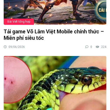
Bài Viết tổng hợp
Tải game Võ Lâm Việt Mobile chính thức –
Miễn phí siêu tốc
09/06/2026
0
224