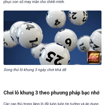
phục con số may mắn cho chính mình.
Song thủ lô khung 3 ngày chơi khá dễ
Chơi lô khung 3 theo phương pháp bạc nhớ
Các cao thủ trong làng lô đề luôn luôn tin tưởng và áp dụng