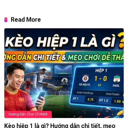
Read More
Hướng Dẫn Chơi CFUN68
Kèo hiệp 1 là gì? Hướng dẫn chi tiết, mẹo