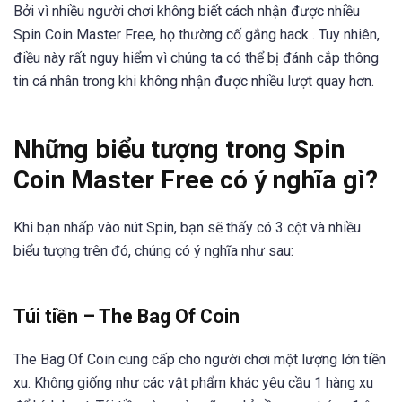
Bởi vì nhiều người chơi không biết cách nhận được nhiều
Spin Coin Master Free, họ thường cố gắng hack . Tuy nhiên,
điều này rất nguy hiểm vì chúng ta có thể bị đánh cắp thông
tin cá nhân trong khi không nhận được nhiều lượt quay hơn.
Những biểu tượng trong Spin
Coin Master Free có ý nghĩa gì?
Khi bạn nhấp vào nút Spin, bạn sẽ thấy có 3 cột và nhiều
biểu tượng trên đó, chúng có ý nghĩa như sau:
Túi tiền – The Bag Of Coin
The Bag Of Coin cung cấp cho người chơi một lượng lớn tiền
xu. Không giống như các vật phẩm khác yêu cầu 1 hàng xu