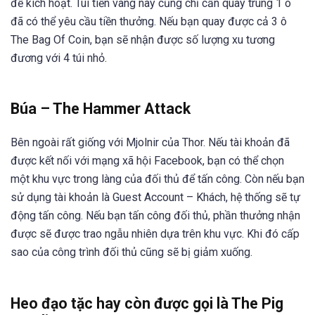
để kích hoạt. Túi tiền vàng này cũng chỉ cần quay trúng 1 ô
đã có thể yêu cầu tiền thưởng. Nếu bạn quay được cả 3 ô
The Bag Of Coin, bạn sẽ nhận được số lượng xu tương
đương với 4 túi nhỏ.
Búa – The Hammer Attack
Bên ngoài rất giống với Mjolnir của Thor. Nếu tài khoản đã
được kết nối với mạng xã hội Facebook, bạn có thể chọn
một khu vực trong làng của đối thủ để tấn công. Còn nếu bạn
sử dụng tài khoản là Guest Account – Khách, hệ thống sẽ tự
động tấn công. Nếu bạn tấn công đối thủ, phần thưởng nhận
được sẽ được trao ngẫu nhiên dựa trên khu vực. Khi đó cấp
sao của công trình đối thủ cũng sẽ bị giảm xuống.
Heo đạo tặc hay còn được gọi là The Pig