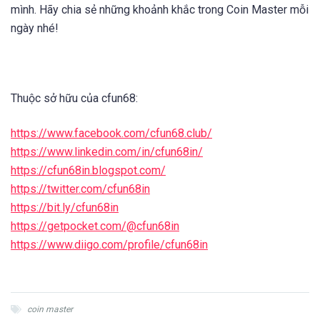
mình. Hãy chia sẻ những khoảnh khắc trong Coin Master mỗi
ngày nhé!
Thuộc sở hữu của cfun68:
https://www.facebook.com/cfun68.club/
https://www.linkedin.com/in/cfun68in/
https://cfun68in.blogspot.com/
https://twitter.com/cfun68in
https://bit.ly/cfun68in
https://getpocket.com/@cfun68in
https://www.diigo.com/profile/cfun68in
coin master