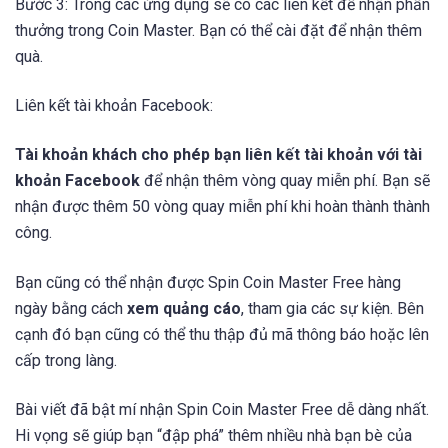
Bước 3: Trong các ứng dụng sẽ có các liên kết để nhận phần
thưởng trong Coin Master. Bạn có thể cài đặt để nhận thêm
quà.
Liên kết tài khoản Facebook:
Tài khoản khách cho phép bạn liên kết tài khoản với tài
khoản Facebook
để nhận thêm vòng quay miễn phí. Bạn sẽ
nhận được thêm 50 vòng quay miễn phí khi hoàn thành thành
công.
Bạn cũng có thể nhận được Spin Coin Master Free hàng
ngày bằng cách
xem quảng cáo
, tham gia các sự kiện. Bên
cạnh đó bạn cũng có thể thu thập đủ mã thông báo hoặc lên
cấp trong làng.
Bài viết đã bật mí nhận Spin Coin Master Free dễ dàng nhất.
Hi vọng sẽ giúp bạn “đập phá” thêm nhiều nhà bạn bè của