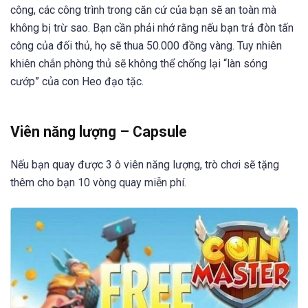
công, các công trình trong căn cứ của bạn sẽ an toàn mà
không bị trừ sao. Bạn cần phải nhớ rằng nếu bạn trả đòn tấn
công của đối thủ, họ sẽ thua 50.000 đồng vàng. Tuy nhiên
khiên chắn phòng thủ sẽ không thể chống lại “làn sóng
cướp” của con Heo đạo tặc.
Viên năng lượng – Capsule
Nếu bạn quay được 3 ô viên năng lượng, trò chơi sẽ tặng
thêm cho bạn 10 vòng quay miễn phí.