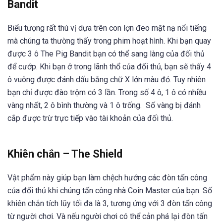
Bandit
Biểu tượng rất thú vị dựa trên con lợn đeo mặt nạ nổi tiếng
mà chúng ta thường thấy trong phim hoạt hình. Khi bạn quay
được 3 ô The Pig Bandit bạn có thể sang làng của đối thủ
để cướp. Khi bạn ở trong lãnh thổ của đối thủ, bạn sẽ thấy 4
ô vuông được đánh dấu bằng chữ X lớn màu đỏ. Tuy nhiên
bạn chỉ được đào trộm có 3 lần. Trong số 4 ô, 1 ô có nhiều
vàng nhất, 2 ô bình thường và 1 ô trống. Số vàng bị đánh
cắp được trừ trực tiếp vào tài khoản của đối thủ.
Khiên chắn – The Shield
Vật phẩm này giúp bạn làm chệch hướng các đòn tấn công
của đối thủ khi chúng tấn công nhà Coin Master của bạn. Số
khiên chắn tích lũy tối đa là 3, tương ứng với 3 đòn tấn công
từ người chơi. Và nếu người chơi có thể cản phá lại đòn tấn