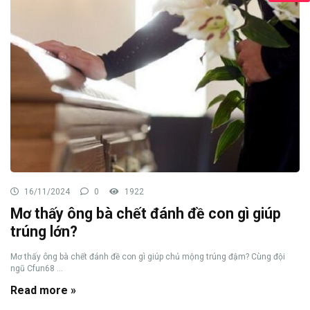
16/11/2024
0
1922
Mơ thấy ông bà chết đánh đề con gì giúp
trúng lớn?
Mơ thấy ông bà chết đánh đề con gì giúp chủ mộng trúng đậm? Cùng đội
ngũ Cfun68 ...
Read more »