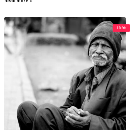
Read more »
Lô Đề