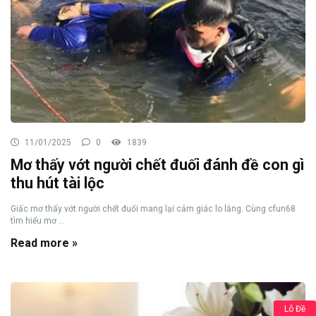
11/01/2025
0
1839
Mơ thấy vớt người chết đuối đánh đề con gì
thu hút tài lộc
Giấc mơ thấy vớt người chết đuối mang lại cảm giác lo lắng. Cùng cfun68
tìm hiểu mơ ...
Read more »
Lô Đề