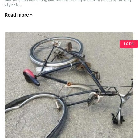
xây nhà ...
Read more »
Lô Đề