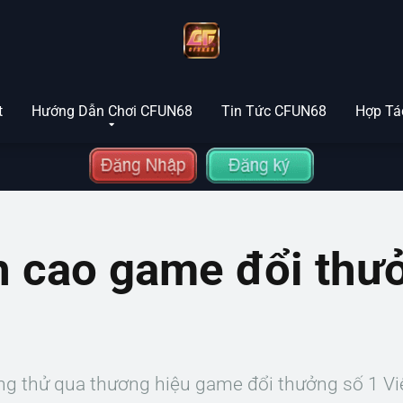
t
Hướng Dẫn Chơi CFUN68
Tin Tức CFUN68
Hợp Tác
h cao game đổi thưở
từng thử qua thương hiệu game đổi thưởng số 1 V