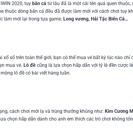
 IWIN 2020, tuy
bắn cá
từ lâu đã là một cái tên quá quen thuộc, 
ame thuộc dòng bắn cá đều đã được làm mới với cách chơi tuy k
c làm mới lại trong tựa game:
Long vương, Hải Tặc Biển Cả…
 xổ số trên toàn thế giới, bạn có thể mua vé bất kỳ lúc nào chỉ 
bạn mua vé.
Lô đề
cũng là lựa chọn hấp dẫn với tỷ lệ đền cược l
 mộng lô đề có bài viết hàng tuần.
ạng, cách chơi mới lạ và trúng thưởng khủng như:
Kim Cương M
lựa chọn hấp dẫn dành cho anh em thích các trò chơi không tốn