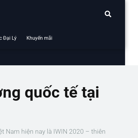
 Đại Lý
Khuyến mãi
ng quốc tế tại
iệt Nam hiện nay là IWIN 2020 – thiên