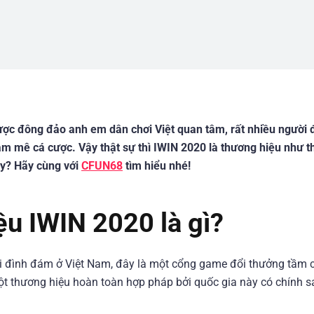
ợc đông đảo anh em dân chơi Việt quan tâm, rất nhiều người 
đam mê cá cược. Vậy thật sự thì IWIN 2020 là thương hiệu như t
ậy? Hãy cùng với
CFUN68
tìm hiểu nhé!
u IWIN 2020 là gì?
i đình đám ở Việt Nam, đây là một cổng game đổi thưởng tầm 
 một thương hiệu hoàn toàn hợp pháp bởi quốc gia này có chính 