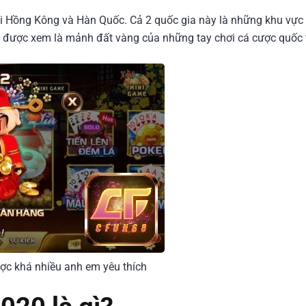
ại Hồng Kông và Hàn Quốc. Cả 2 quốc gia này là những khu vực
, được xem là mảnh đất vàng của những tay chơi cá cược quốc 
ợc khá nhiều anh em yêu thích