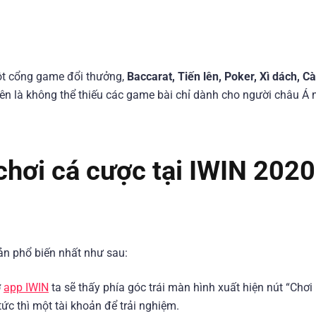
ột cổng game đổi thưởng,
Baccarat, Tiến lên, Poker, Xì dách, Cà
iên là không thể thiếu các game bài chỉ dành cho người châu Á
hơi cá cược tại IWIN 2020
ản phổ biến nhất như sau:
ở
app IWIN
ta sẽ thấy phía góc trái màn hình xuất hiện nút “Chơi
ức thì một tài khoản để trải nghiệm.