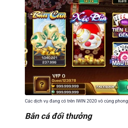
Các dịch vụ đang có trên IWIN 2020 vô cùng phon
Bắn cá đổi thưởng