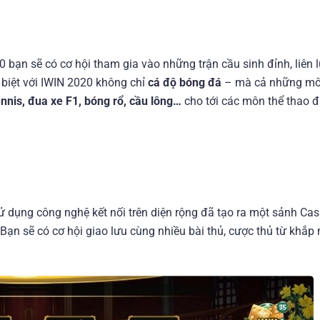
 bạn sẽ có cơ hội tham gia vào những trận cầu sinh đỉnh, liên l
 biệt với IWIN 2020 không chỉ
cá độ bóng đá
– mà cả những mô
ennis, đua xe F1, bóng rổ, cầu lông…
cho tới các môn thể thao đ
ử dụng công nghệ kết nối trên diện rộng đã tạo ra một sảnh Cas
 Bạn sẽ có cơ hội giao lưu cùng nhiều bài thủ, cược thủ từ khắp 