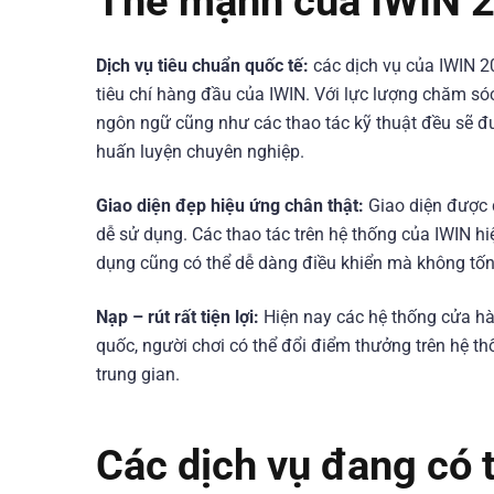
Thế mạnh của IWIN 2
Dịch vụ tiêu chuẩn quốc tế:
các dịch vụ của IWIN 2
tiêu chí hàng đầu của IWIN. Với lực lượng chăm só
ngôn ngữ cũng như các thao tác kỹ thuật đều sẽ đ
huấn luyện chuyên nghiệp.
Giao diện đẹp hiệu ứng chân thật:
Giao diện được đ
dễ sử dụng. Các thao tác trên hệ thống của IWIN hi
dụng cũng có thể dễ dàng điều khiển mà không tốn 
Nạp – rút rất tiện lợi:
Hiện nay các hệ thống cửa hà
quốc, người chơi có thể đổi điểm thưởng trên hệ thố
trung gian.
Các dịch vụ đang có 