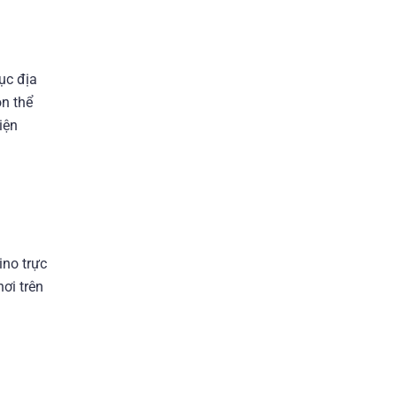
ục địa
n thể
iện
ino trực
nơi trên