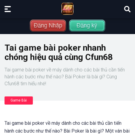
Tai game bài poker nhanh
chóng hiệu quả cùng Cfun68
Tai game bài poker về máy dành cho các bài thủ cần tiến
hành các bước như thế nào? Bài Poker là bài gì? Cùng
Cfun68 tìm hiểu nhé!
Game Bài
Tai game bài poker về máy dành cho các bài thủ cần tiến
hành các bước như thế nào? Bài Poker là bài gì? Một ván bài