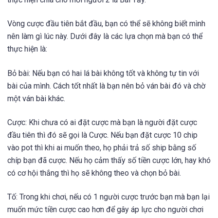
Vòng cược đầu tiên bắt đầu, bạn có thể sẽ không biết mình
nên làm gì lúc này. Dưới đây là các lựa chọn mà bạn có thể
thực hiện là:
Bỏ bài: Nếu bạn có hai lá bài không tốt và không tự tin với
bài của mình. Cách tốt nhất là bạn nên bỏ ván bài đó và chờ
một ván bài khác.
Cược: Khi chưa có ai đặt cược mà bạn là người đặt cược
đầu tiên thì đó sẽ gọi là Cược. Nếu bạn đặt cược 10 chip
vào pot thì khi ai muốn theo, họ phải trả số ship bằng số
chíp bạn đã cược. Nếu họ cảm thấy số tiền cược lớn, hay khó
có cơ hội thắng thì họ sẽ không theo và chọn bỏ bài.
Tố: Trong khi chơi, nếu có 1 người cược trước bạn mà bạn lại
muốn mức tiền cược cao hơn để gây áp lực cho người chơi