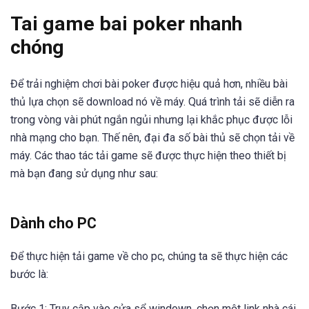
Tai game bai poker nhanh
chóng
Để trải nghiệm chơi bài poker được hiệu quả hơn, nhiều bài
thủ lựa chọn sẽ download nó về máy. Quá trình tải sẽ diễn ra
trong vòng vài phút ngắn ngủi nhưng lại khắc phục được lỗi
nhà mạng cho bạn. Thế nên, đại đa số bài thủ sẽ chọn tải về
máy. Các thao tác tải game sẽ được thực hiện theo thiết bị
mà bạn đang sử dụng như sau:
Dành cho PC
Để thực hiện tải game về cho pc, chúng ta sẽ thực hiện các
bước là:
Bước 1: Truy cập vào cửa sổ windown, chọn một link nhà cái