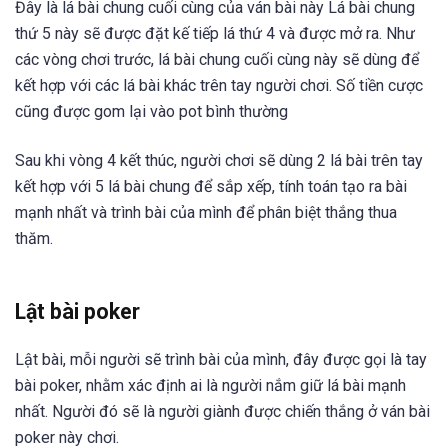
Đây là lá bài chung cuối cùng của ván bài này Lá bài chung
thứ 5 này sẽ được đặt kế tiếp lá thứ 4 và được mở ra. Như
các vòng chơi trước, lá bài chung cuối cùng này sẽ dùng để
kết hợp với các lá bài khác trên tay người chơi. Số tiền cược
cũng được gom lại vào pot bình thường
Sau khi vòng 4 kết thúc, người chơi sẽ dùng 2 lá bài trên tay
kết hợp với 5 lá bài chung để sắp xếp, tính toán tạo ra bài
mạnh nhất và trình bài của mình để phân biệt thắng thua
thăm.
Lật bài poker
Lật bài, mỗi người sẽ trình bài của mình, đây được gọi là tay
bài poker, nhằm xác định ai là người nắm giữ lá bài mạnh
nhất. Người đó sẽ là người giành được chiến thắng ở ván bài
poker này chơi.