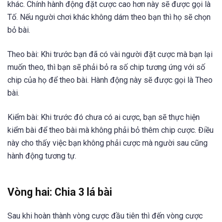
khác. Chính hành động đặt cược cao hơn này sẽ được gọi là
Tố. Nếu người chơi khác không dám theo bạn thì họ sẽ chọn
bỏ bài.
Theo bài: Khi trước bạn đã có vài người đặt cược mà bạn lại
muốn theo, thì bạn sẽ phải bỏ ra số chip tương ứng với số
chip của họ để theo bài. Hành động này sẽ được gọi là Theo
bài.
Kiểm bài: Khi trước đó chưa có ai cược, bạn sẽ thực hiện
kiểm bài để theo bài mà không phải bỏ thêm chip cược. Điều
này cho thấy việc bạn không phải cược mà người sau cũng
hành động tương tự.
Vòng hai: Chia 3 lá bài
Sau khi hoàn thành vòng cược đầu tiên thì đến vòng cược