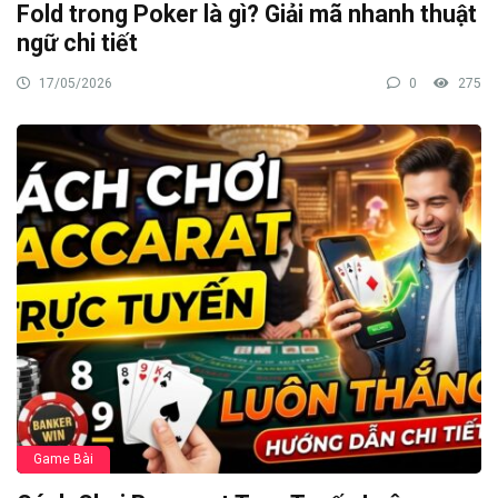
Fold trong Poker là gì? Giải mã nhanh thuật
ngữ chi tiết
17/05/2026
0
275
Game Bài