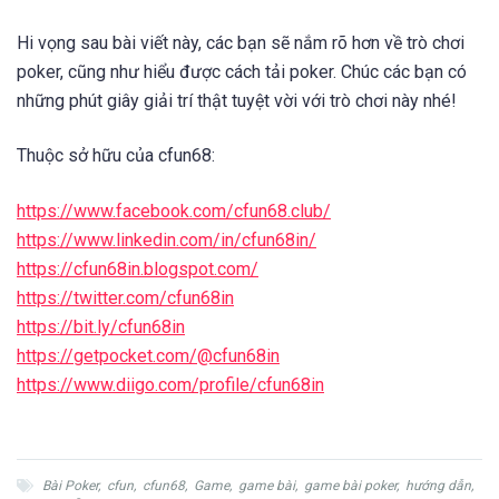
Hi vọng sau bài viết này, các bạn sẽ nắm rõ hơn về trò chơi
poker, cũng như hiểu được cách tải poker. Chúc các bạn có
những phút giây giải trí thật tuyệt vời với trò chơi này nhé!
Thuộc sở hữu của cfun68:
https://www.facebook.com/cfun68.club/
https://www.linkedin.com/in/cfun68in/
https://cfun68in.blogspot.com/
https://twitter.com/cfun68in
https://bit.ly/cfun68in
https://getpocket.com/@cfun68in
https://www.diigo.com/profile/cfun68in
Bài Poker
,
cfun
,
cfun68
,
Game
,
game bài
,
game bài poker
,
hướng dẫn
,