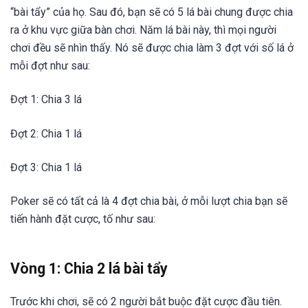
“bài tẩy” của họ. Sau đó, bạn sẽ có 5 lá bài chung được chia
ra ở khu vực giữa bàn chơi. Năm lá bài này, thì mọi người
chơi đều sẽ nhìn thấy. Nó sẽ được chia làm 3 đợt với số lá ở
mỗi đợt như sau:
Đợt 1: Chia 3 lá
Đợt 2: Chia 1 lá
Đợt 3: Chia 1 lá
Poker sẽ có tất cả là 4 đợt chia bài, ở mỗi lượt chia bạn sẽ
tiến hành đặt cược, tố như sau:
Vòng 1: Chia 2 lá bài tẩy
Trước khi chơi, sẽ có 2 người bắt buộc đặt cược đầu tiên.