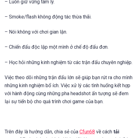
– Luôn giữ vững tâm lý.
– Smoke/flash không động tác thừa thãi.
– Nói không với chơi gian lận.
– Chiến đấu độc lập một mình ở chế độ đấu đơn.
– Học hỏi những kinh nghiệm từ các trận đấu chuyên nghiệp.
Việc theo dõi những trận đấu lớn sẽ giúp bạn rút ra cho mình
những kinh nghiệm bổ ích. Việc xử lý các tình huống kết hợp
với hành động cùng những pha headshot ấn tượng sẽ đem
lại sự tiến bộ cho quá trình chơi game của bạn.
Trên đây là hướng dẫn, chia sẻ của
Cfun68
về cách
tải