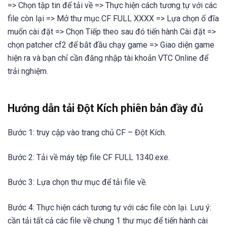
=> Chọn tập tin để tải về => Thực hiện cách tương tự với các
file còn lại => Mở thư mục CF FULL XXXX => Lựa chọn ổ đĩa
muốn cài đặt => Chọn Tiếp theo sau đó tiến hành Cài đặt =>
chọn patcher cf2 để bắt đầu chạy game => Giao diện game
hiện ra và bạn chỉ cần đăng nhập tài khoản VTC Online để
trải nghiệm.
Hướng dẫn tải Đột Kích phiên bản đầy đủ
Bước 1: truy cập vào trang chủ CF – Đột Kích.
Bước 2: Tải về máy tệp file CF FULL 1340.exe.
Bước 3: Lựa chọn thư mục để tải file về.
Bước 4: Thực hiện cách tương tự với các file còn lại. Lưu ý:
cần tải tất cả các file về chung 1 thư mục để tiến hành cài