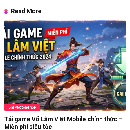
Read More
Bài Viết tổng hợp
Tải game Võ Lâm Việt Mobile chính thức –
Miễn phí siêu tốc