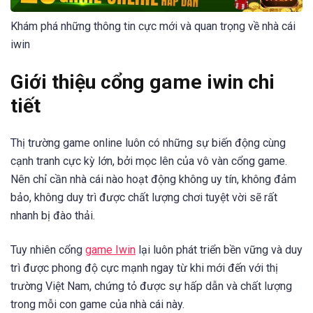
Khám phá những thông tin cực mới và quan trọng về nhà cái
iwin
Giới thiệu cổng game iwin chi
tiết
Thị trường game online luôn có những sự biến động cùng
cạnh tranh cực kỳ lớn, bởi mọc lên của vô vàn cổng game.
Nên chỉ cần nhà cái nào hoạt động không uy tín, không đảm
bảo, không duy trì được chất lượng chơi tuyệt vời sẽ rất
nhanh bị đào thải.
Tuy nhiên cổng
game Iwin
lại luôn phát triển bền vững và duy
trì được phong độ cực mạnh ngay từ khi mới đến với thị
trường Việt Nam, chứng tỏ được sự hấp dẫn và chất lượng
trong mỗi con game của nhà cái này.