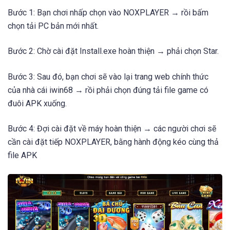
Bước 1: Bạn chơi nhấp chọn vào NOXPLAYER → rồi bấm
chọn tải PC bản mới nhất.
Bước 2: Chờ cài đặt Install.exe hoàn thiện → phải chọn Star.
Bước 3: Sau đó, bạn chơi sẽ vào lại trang web chính thức
của nhà cái iwin68 → rồi phải chọn đúng tải file game có
đuôi APK xuống.
Bước 4: Đợi cài đặt về máy hoàn thiện → các người chơi sẽ
cần cài đặt tiếp NOXPLAYER, bằng hành động kéo cùng thả
file APK