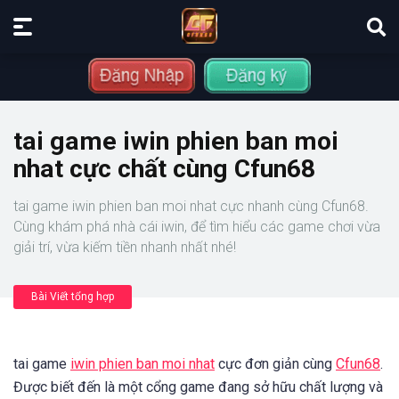
tai game iwin phien ban moi
nhat cực chất cùng Cfun68
tai game iwin phien ban moi nhat cực nhanh cùng Cfun68.
Cùng khám phá nhà cái iwin, để tìm hiểu các game chơi vừa
giải trí, vừa kiếm tiền nhanh nhất nhé!
Bài Viết tổng hợp
tai game
iwin phien ban moi nhat
cực đơn giản cùng
Cfun68
.
Được biết đến là một cổng game đang sở hữu chất lượng và