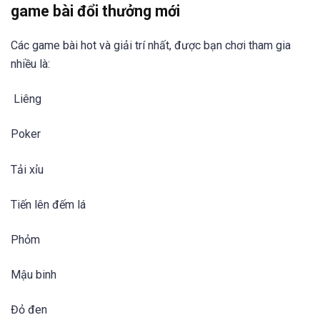
game bài đổi thưởng mới
Các game bài hot và giải trí nhất, được bạn chơi tham gia
nhiều là:
Liêng
Poker
Tải xỉu
Tiến lên đếm lá
Phỏm
Mậu binh
Đỏ đen