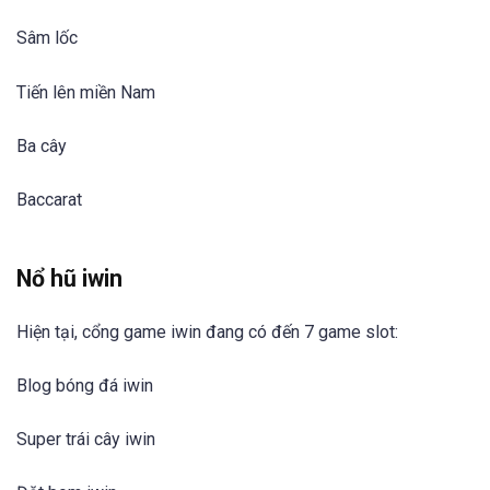
Sâm lốc
Tiến lên miền Nam
Ba cây
Baccarat
Nổ hũ iwin
Hiện tại, cổng game iwin đang có đến 7 game slot:
Blog bóng đá iwin
Super trái cây iwin