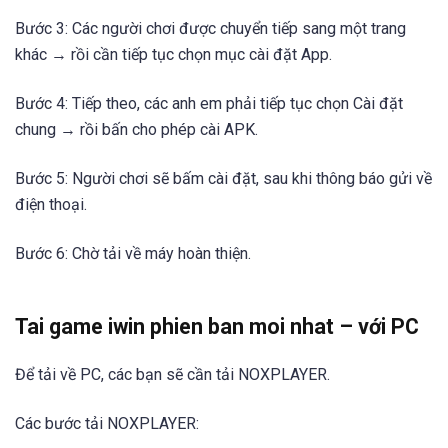
Bước 3: Các người chơi được chuyển tiếp sang một trang
khác → rồi cần tiếp tục chọn mục cài đặt App.
Bước 4: Tiếp theo, các anh em phải tiếp tục chọn Cài đặt
chung → rồi bấn cho phép cài APK.
Bước 5: Người chơi sẽ bấm cài đặt, sau khi thông báo gửi về
điện thoại.
Bước 6: Chờ tải về máy hoàn thiện.
Tai game iwin phien ban moi nhat – với PC
Để tải về PC, các bạn sẽ cần tải NOXPLAYER.
Các bước tải NOXPLAYER: