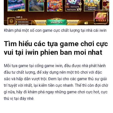
Khám phá một số con game cực chất lượng tại nhà cái iwin
Tìm hiểu các tựa game chơi cực
vui tại iwin phien ban moi nhat
Mỗi tựa game tại cổng game iwin, đều được nhà phát hành
đầu tư chất lượng, để xây dựng nên một trò chơi với đặc
sắc và hấp dẫn vượt trội. Đem lại cho các game thủ sự giải
trí tuyệt vời nhất, lại kiếm tiền cực nhanh. Thế thì còn đợi chờ
gì nữa, hãy đi khám phá ngay những game chơi cực hot, cực
thú vị tại đây nhé.