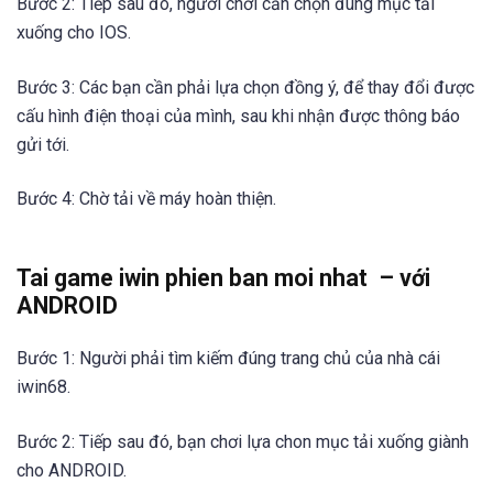
Bước 2: Tiếp sau đó, người chơi cần chọn đúng mục tải
xuống cho IOS.
Bước 3: Các bạn cần phải lựa chọn đồng ý, để thay đổi được
cấu hình điện thoại của mình, sau khi nhận được thông báo
gửi tới.
Bước 4: Chờ tải về máy hoàn thiện.
Tai game iwin phien ban moi nhat – với
ANDROID
Bước 1: Người phải tìm kiếm đúng trang chủ của nhà cái
iwin68.
Bước 2: Tiếp sau đó, bạn chơi lựa chon mục tải xuống giành
cho ANDROID.