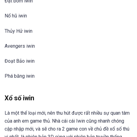
Đặt bom iwin
Nổ hũ iwin
Thủy Hử iwin
Avengers iwin
Đoạt Bảo iwin
Phá băng iwin
Xổ số iwin
Là một thể loại mới, nên thu hút được rất nhiều sự quan tâm
của anh em game thủ. Nhà cái cái Iwin cũng nhanh chóng
cập nhập mới, và sẽ cho ra 2 game con về chủ đề xổ số thú
vị nhất, là phiên bản 3D cùng với phiên bản truyền thống.