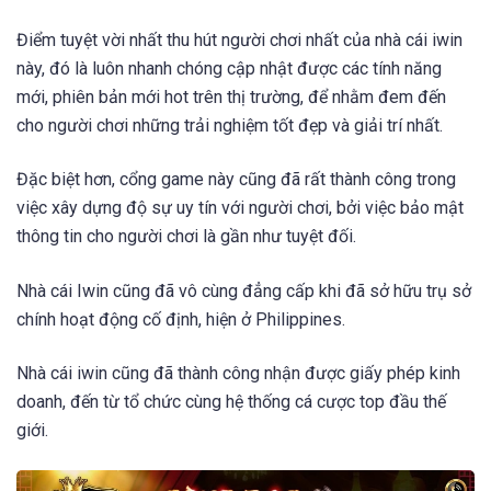
Điểm tuyệt vời nhất thu hút người chơi nhất của nhà cái iwin
này, đó là luôn nhanh chóng cập nhật được các tính năng
mới, phiên bản mới hot trên thị trường, để nhằm đem đến
cho người chơi những trải nghiệm tốt đẹp và giải trí nhất.
Đặc biệt hơn, cổng game này cũng đã rất thành công trong
việc xây dựng độ sự uy tín với người chơi, bởi việc bảo mật
thông tin cho người chơi là gần như tuyệt đối.
Nhà cái Iwin cũng đã vô cùng đẳng cấp khi đã sở hữu trụ sở
chính hoạt động cố định, hiện ở Philippines.
Nhà cái iwin cũng đã thành công nhận được giấy phép kinh
doanh, đến từ tổ chức cùng hệ thống cá cược top đầu thế
giới.