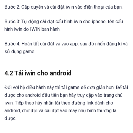
Bước 2: Cấp quyền và cài đặt iwin vào điện thoại của bạn.
Bước 3: Tự động cài đặt cấu hình iwin cho iphone, tên cấu
hình iwin do IWIN ban hành.
Bước 4: Hoàn tất cài đặt và vào app, sau đó nhấn đăng kí và
sử dụng game.
4.2 Tải iwin cho android
Đối với hệ điều hành này thì tải game sẽ đơn giản hơn. Để tải
được cho android đầu tiên bạn hãy truy cập vào trang chủ
iwin. Tiếp theo hãy nhấn tải theo đường link dành cho
android, chờ đợi và cài đặt vào máy như bình thường là
được.