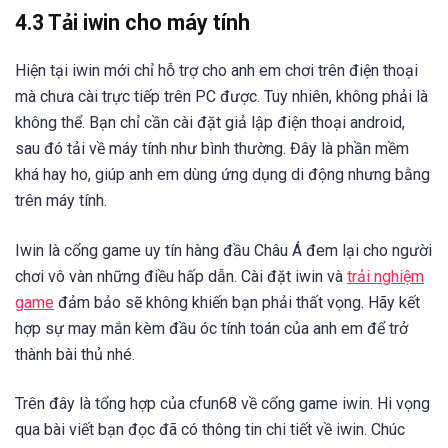
4.3 Tải iwin cho máy tính
Hiện tại iwin mới chỉ hỗ trợ cho anh em chơi trên điện thoại
mà chưa cài trực tiếp trên PC được. Tuy nhiên, không phải là
không thể. Bạn chỉ cần cài đặt giả lập điện thoại android,
sau đó tải về máy tính như bình thường. Đây là phần mềm
khá hay ho, giúp anh em dùng ứng dụng di động nhưng bằng
trên máy tính.
Iwin là cổng game uy tín hàng đầu Châu Á đem lại cho người
chơi vô vàn những điều hấp dẫn. Cài đặt iwin và
trải nghiệm
game
đảm bảo sẽ không khiến bạn phải thất vọng. Hãy kết
hợp sự may mắn kèm đầu óc tính toán của anh em để trở
thành bài thủ nhé.
Trên đây là tổng hợp của cfun68 về cổng game iwin. Hi vọng
qua bài viết bạn đọc đã có thông tin chi tiết về iwin. Chúc