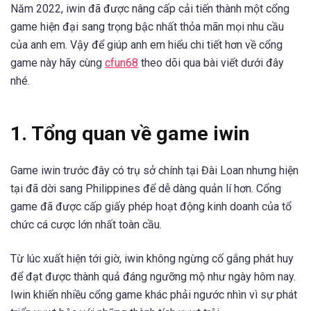
Năm 2022, iwin đã được nâng cấp cải tiến thành một cổng
game hiện đại sang trọng bậc nhất thỏa mãn mọi nhu cầu
của anh em. Vậy để giúp anh em hiểu chi tiết hơn về cổng
game này hãy cùng
cfun68
theo dõi qua bài viết dưới đây
nhé.
1. Tổng quan về game iwin
Game iwin trước đây có trụ sở chính tại Đài Loan nhưng hiện
tại đã dời sang Philippines để dễ dàng quản lí hơn. Cổng
game đã được cấp giấy phép hoạt động kinh doanh của tổ
chức cá cược lớn nhất toàn cầu.
Từ lúc xuất hiện tới giờ, iwin không ngừng cố gắng phát huy
để đạt được thành quả đáng ngưỡng mộ như ngày hôm nay.
Iwin khiến nhiều cổng game khác phải ngước nhìn vì sự phát