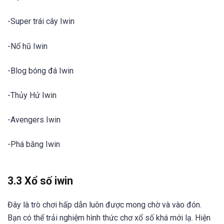
-Super trái cây Iwin
-Nổ hũ Iwin
-Blog bóng đá Iwin
-Thủy Hử Iwin
-Avengers Iwin
-Phá băng Iwin
3.3 Xổ số iwin
Đây là trò chơi hấp dẫn luôn được mong chờ và vào đón.
Bạn có thể trải nghiệm hình thức chơ xổ số khá mới lạ. Hiện