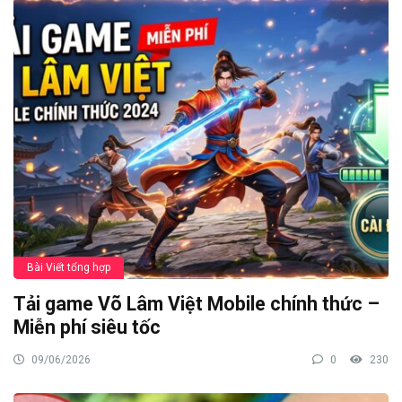
Bài Viết tổng hợp
Tải game Võ Lâm Việt Mobile chính thức –
Miễn phí siêu tốc
09/06/2026
0
230