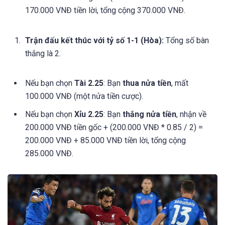
170.000 VNĐ tiền lời, tổng cộng 370.000 VNĐ.
Trận đấu kết thúc với tỷ số 1-1 (Hòa):
Tổng số bàn
thắng là 2.
Nếu bạn chọn
Tài 2.25
: Bạn
thua nửa tiền
, mất
100.000 VNĐ (một nửa tiền cược).
Nếu bạn chọn
Xỉu 2.25
: Bạn
thắng nửa tiền
, nhận về
200.000 VNĐ tiền gốc + (200.000 VNĐ * 0.85 / 2) =
200.000 VNĐ + 85.000 VNĐ tiền lời, tổng cộng
285.000 VNĐ.