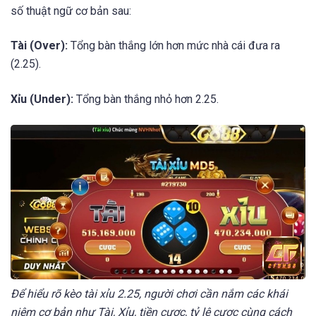
số thuật ngữ cơ bản sau:
Tài (Over):
Tổng bàn thắng lớn hơn mức nhà cái đưa ra
(2.25).
Xỉu (Under):
Tổng bàn thắng nhỏ hơn 2.25.
Để hiểu rõ kèo tài xỉu 2.25, người chơi cần nắm các khái
niệm cơ bản như Tài, Xỉu, tiền cược, tỷ lệ cược cùng cách