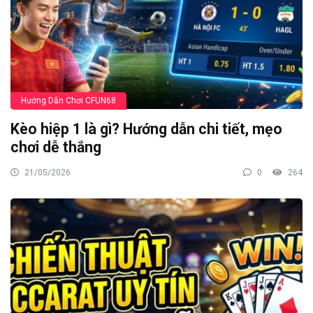
Hướng Dẫn Chơi CFUN68
Kèo hiệp 1 là gì? Hướng dẫn chi tiết, mẹo
chơi dễ thắng
21/05/2026
0
264