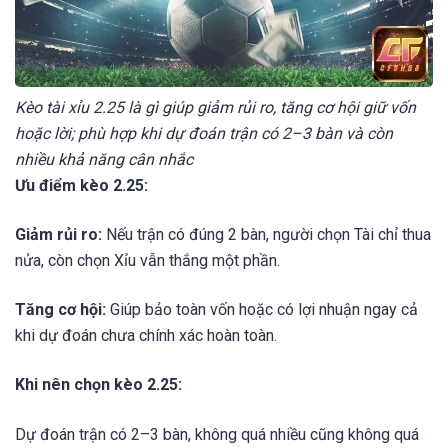
Kèo tài xỉu 2.25 là gì giúp giảm rủi ro, tăng cơ hội giữ vốn
hoặc lời; phù hợp khi dự đoán trận có 2–3 bàn và còn
nhiều khả năng cân nhắc
Ưu điểm kèo 2.25:
Giảm rủi ro:
Nếu trận có đúng 2 bàn, người chọn Tài chỉ thua
nửa, còn chọn Xỉu vẫn thắng một phần.
Tăng cơ hội:
Giúp bảo toàn vốn hoặc có lợi nhuận ngay cả
khi dự đoán chưa chính xác hoàn toàn.
Khi nên chọn kèo 2.25:
Dự đoán trận có 2–3 bàn, không quá nhiều cũng không quá