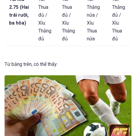
2.75 (Hai
Thua
Thua
Thắng
Thắng
trái rưỡi,
đủ /
đủ /
nửa /
đủ /
ba hòa)
Xỉu:
Xỉu:
Xỉu:
Xỉu:
Thắng
Thắng
Thua
Thua
đủ
đủ
nửa
đủ
Từ bảng trên, có thể thấy: