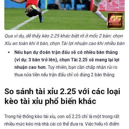
Qua ví dụ, dễ thấy kèo 2.25 khác biệt rõ ở mốc 2 bàn: chọn
Xỉu an toàn khi ít bàn, chọn Tài lợi nhuận cao khi nhiều bàn
Nếu bạn dự đoán trận đấu sẽ có nhiều bàn thắng
(ví dụ: 3 bàn trở lên), chọn Tài 2.25 sẽ mang lại lợi
nhuận cao hơn.
Tuy nhiên, bạn cần chấp nhận rủi ro
thua nửa tiền nếu trận đấu chỉ có đúng 2 bàn thắng.
So sánh tài xỉu 2.25 với các loại
kèo tài xỉu phổ biến khác
Trong hệ thống kèo tài xỉu, con số 2.25 chỉ là một trong rất
nhiều mức kèo mà nhà cái có thể đưa ra. Việc hiểu rõ điểm