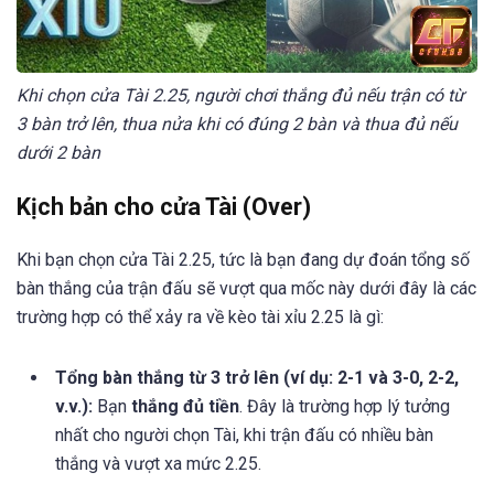
Khi chọn cửa Tài 2.25, người chơi thắng đủ nếu trận có từ
3 bàn trở lên, thua nửa khi có đúng 2 bàn và thua đủ nếu
dưới 2 bàn
Kịch bản cho cửa Tài (Over)
Khi bạn chọn cửa Tài 2.25, tức là bạn đang dự đoán tổng số
bàn thắng của trận đấu sẽ vượt qua mốc này dưới đây là các
trường hợp có thể xảy ra về kèo tài xỉu 2.25 là gì:
Tổng bàn thắng từ 3 trở lên (ví dụ: 2-1 và 3-0, 2-2,
v.v.):
Bạn
thắng đủ tiền
. Đây là trường hợp lý tưởng
nhất cho người chọn Tài, khi trận đấu có nhiều bàn
thắng và vượt xa mức 2.25.