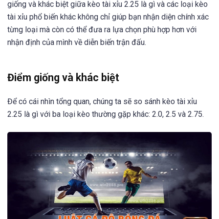
giống và khác biệt giữa kèo tài xỉu 2.25 là gì và các loại kèo
tài xỉu phổ biến khác không chỉ giúp bạn nhận diện chính xác
từng loại mà còn có thể đưa ra lựa chọn phù hợp hơn với
nhận định của mình về diễn biến trận đấu.
Điểm giống và khác biệt
Để có cái nhìn tổng quan, chúng ta sẽ so sánh kèo tài xỉu
2.25 là gì với ba loại kèo thường gặp khác: 2.0, 2.5 và 2.75.