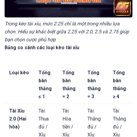
Trong kèo tài xỉu, mức 2.25 chỉ là một trong nhiều lựa
chọn. Hiểu sự khác biệt giữa 2.25 với 2.0, 2.5 và 2.75 giúp
bạn chọn cược phù hợp
Bảng so sánh các loại kèo tài xỉu
Loại kèo
Tổng
Tổng
Tổng
Tổng
bàn
bàn
bàn
bàn
thắng
thắng
thắng
thắng
≤ 1
= 2
= 3
≥ 4
Tài Xỉu
Tài:
Tài:
Tài:
Tài:
2.0 (Hai
Thua
Hòa
Thắng
Thắng
hòa)
đủ /
tiền /
đủ /
đủ /
Xỉu:
Xỉu:
Xỉu:
Xỉu: