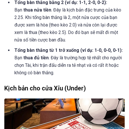
Tổng bàn thắng bằng 2 (ví dụ: 1-1, 2-0, 0-2):
Bạn
thua nửa tiền
. Đây là kịch bản đặc trưng của kèo
2.25. Khi tổng bàn thắng là 2, một nửa cược của bạn
được xem là hòa (theo kèo 2.0) và nửa còn lại được
xem là thua (theo kèo 2.5). Do đó bạn sẽ mất đi một
nửa số tiền cược ban đầu.
Tổng bàn thắng từ 1 trở xuống (ví dụ: 1-0, 0-0, 0-1):
Bạn
thua đủ tiền
. Đây là trường hợp tệ nhất cho người
chọn Tài, khi trận đấu diễn ra tẻ nhạt và có rất ít hoặc
không có bàn thắng.
Kịch bản cho cửa Xỉu (Under)