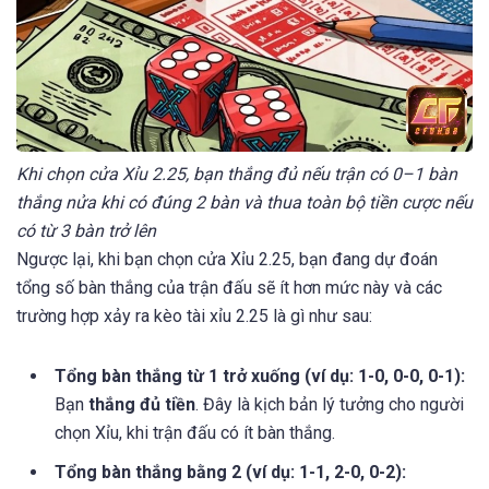
Khi chọn cửa Xỉu 2.25, bạn thắng đủ nếu trận có 0–1 bàn
thắng nửa khi có đúng 2 bàn và thua toàn bộ tiền cược nếu
có từ 3 bàn trở lên
Ngược lại, khi bạn chọn cửa Xỉu 2.25, bạn đang dự đoán
tổng số bàn thắng của trận đấu sẽ ít hơn mức này và các
trường hợp xảy ra kèo tài xỉu 2.25 là gì như sau:
Tổng bàn thắng từ 1 trở xuống (ví dụ: 1-0, 0-0, 0-1):
Bạn
thắng đủ tiền
. Đây là kịch bản lý tưởng cho người
chọn Xỉu, khi trận đấu có ít bàn thắng.
Tổng bàn thắng bằng 2 (ví dụ: 1-1, 2-0, 0-2):