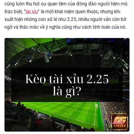
cũng luôn thu hút sự quan tâm của đông đảo người hâm mộ.
Đặc biệt, “
tài xỉu
” là một khái niệm quen thuộc, nhưng khi
xuất hiện những con số lẻ như 2.25, nhiều người vẫn còn bỡ
ngỡ và thắc mắc về ý nghĩa cũng như cách tính toán của nó.