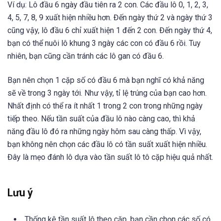
Ví dụ: Lô đầu 6 ngày đầu tiên ra 2 con. Các đầu lô 0, 1, 2, 3,
4, 5, 7, 8, 9 xuất hiện nhiều hơn. Đến ngày thứ 2 và ngày thứ 3
cũng vậy, lô đầu 6 chỉ xuất hiện 1 đến 2 con. Đến ngày thứ 4,
bạn có thể nuôi lô khung 3 ngày các con có đầu 6 rồi. Tuy
nhiên, bạn cũng cần tránh các lô gan có đầu 6.
Bạn nên chọn 1 cặp số có đầu 6 mà bạn nghĩ có khả năng
sẽ về trong 3 ngày tới. Như vậy, tỉ lệ trúng của bạn cao hơn.
Nhất định có thể ra ít nhất 1 trong 2 con trong những ngày
tiếp theo. Nếu tần suất của đầu lô nào càng cao, thì khả
năng đầu lô đó ra những ngày hôm sau càng thấp. Vì vậy,
bạn không nên chọn các đầu lô có tần suất xuất hiện nhiều.
Đây là mẹo đánh lô dựa vào tần suất lô tô cặp hiệu quả nhất.
Lưu ý
Thống kê tần suất lô theo cặp, bạn cần chọn các số có