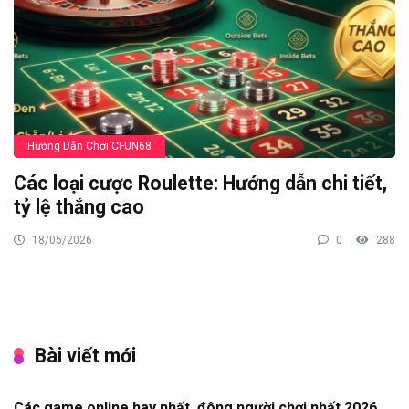
Hướng Dẫn Chơi CFUN68
Các loại cược Roulette: Hướng dẫn chi tiết,
tỷ lệ thắng cao
18/05/2026
0
288
Bài viết mới
Các game online hay nhất, đông người chơi nhất 2026