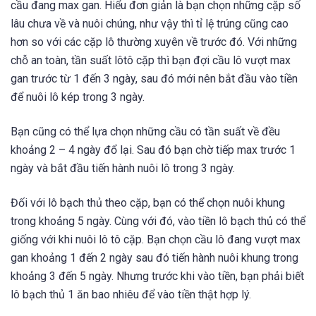
cầu đang max gan. Hiểu đơn giản là bạn chọn những cặp số
lâu chưa về và nuôi chúng, như vậy thì tỉ lệ trúng cũng cao
hơn so với các cặp lô thường xuyên về trước đó. Với những
chỗ an toàn, tần suất lôtô cặp thì bạn đợi cầu lô vượt max
gan trước từ 1 đến 3 ngày, sau đó mới nên bắt đầu vào tiền
để nuôi lô kép trong 3 ngày.
Bạn cũng có thể lựa chọn những cầu có tần suất về đều
khoảng 2 – 4 ngày đổ lại. Sau đó bạn chờ tiếp max trước 1
ngày và bắt đầu tiến hành nuôi lô trong 3 ngày.
Đối với lô bạch thủ theo cặp, bạn có thể chọn nuôi khung
trong khoảng 5 ngày. Cùng với đó, vào tiền lô bạch thủ có thể
giống với khi nuôi lô tô cặp. Bạn chọn cầu lô đang vượt max
gan khoảng 1 đến 2 ngày sau đó tiến hành nuôi khung trong
khoảng 3 đến 5 ngày. Nhưng trước khi vào tiền, bạn phải biết
lô bạch thủ 1 ăn bao nhiêu để vào tiền thật hợp lý.