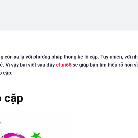
g còn xa lạ với phương pháp thông kê lô cặp. Tuy nhiên, với n
ẻ. Vì vậy bài viết sau đây
cfun68
sẽ giúp bạn tìm hiểu rõ hơn v
ô cặp.
ô cặp