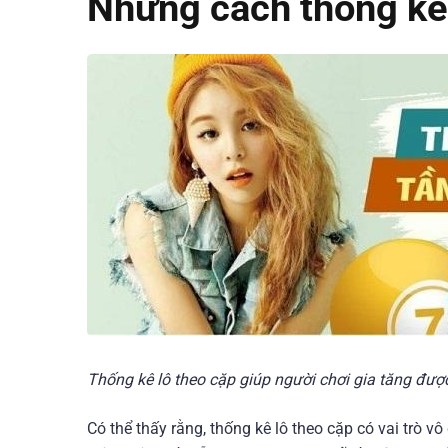
Những cách thông kê 
Thống kê lô theo cặp giúp người chơi gia tăng đư
Có thể thấy rằng, thống kê lô theo cặp có vai trò 