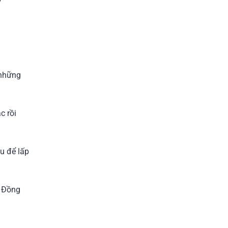
y
 những
c rồi
u để lấp
. Đồng