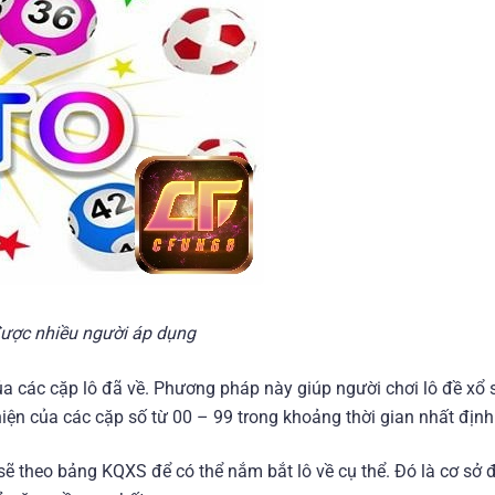
 được nhiều người áp dụng
của các cặp lô đã về. Phương pháp này giúp người chơi lô đề xổ 
hiện của các cặp số từ 00 – 99 trong khoảng thời gian nhất định
 sẽ theo bảng KQXS để có thể nắm bắt lô về cụ thể. Đó là cơ sở 