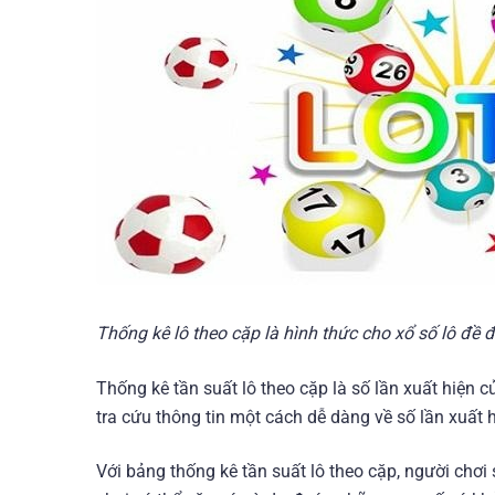
Thống kê lô theo cặp là hình thức cho xổ số lô đề
Thống kê tần suất lô theo cặp là số lần xuất hiện 
tra cứu thông tin một cách dễ dàng về số lần xuất 
Với bảng thống kê tần suất lô theo cặp, người chơi