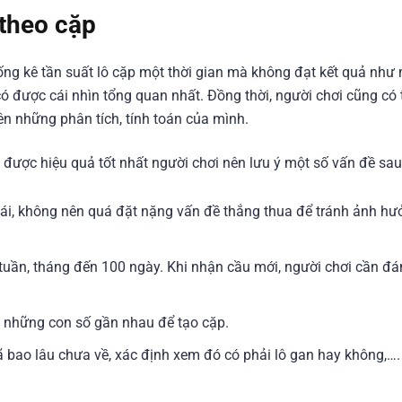
 theo cặp
ống kê tần suất lô cặp một thời gian mà không đạt kết quả như
ó được cái nhìn tổng quan nhất. Đồng thời, người chơi cũng có
n những phân tích, tính toán của mình.
t được hiệu quả tốt nhất người chơi nên lưu ý một số vấn đề sau
mái, không nên quá đặt nặng vấn đề thắng thua để tránh ảnh hư
 tuần, tháng đến 100 ngày. Khi nhận cầu mới, người chơi cần đá
ọn những con số gần nhau để tạo cặp.
ã bao lâu chưa về, xác định xem đó có phải lô gan hay không,….