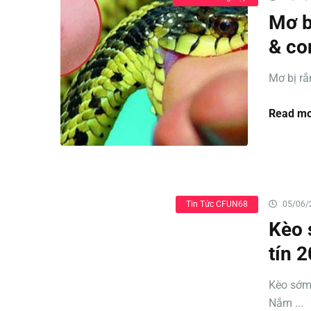
Mơ b
& co
Mơ bị rắ
Read mo
Tin Tức CFUN68
05/06/
Kèo 
tín 
Kèo sớm 
Nắm ...