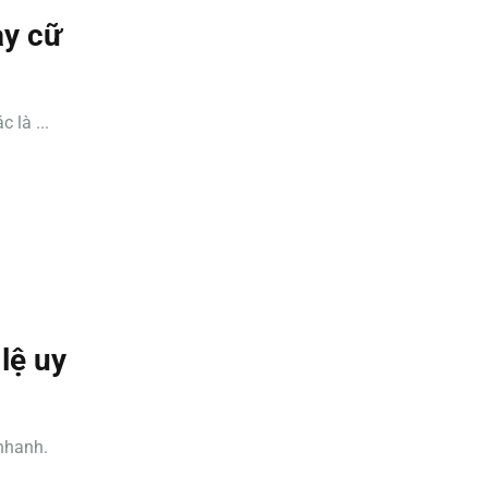
ay cữ
 là ...
lệ uy
 nhanh.