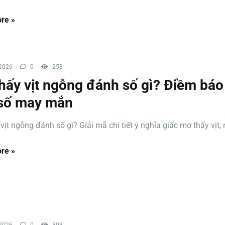
re »
2026
0
253
hấy vịt ngỗng đánh số gì? Điềm báo
số may mắn
vịt ngỗng đánh số gì? Giải mã chi tiết ý nghĩa giấc mơ thấy vịt, 
re »
2026
0
303