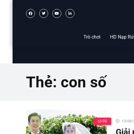
Trò chơi
HD Nạp Rú
Thẻ:
con số
Lô Đề
13/06/
Giải