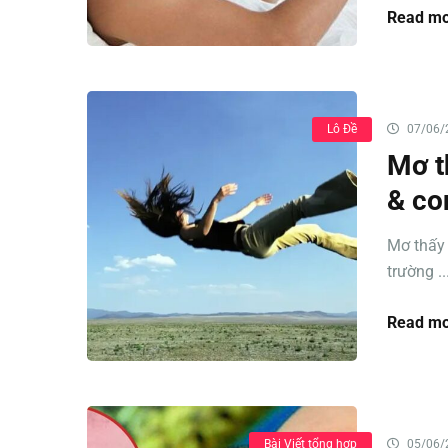
Read mo
Lô Đề
07/06/
Mơ t
& co
Mơ thấy 
trường ..
Read mo
Bài Viết tổng hợp
05/06/