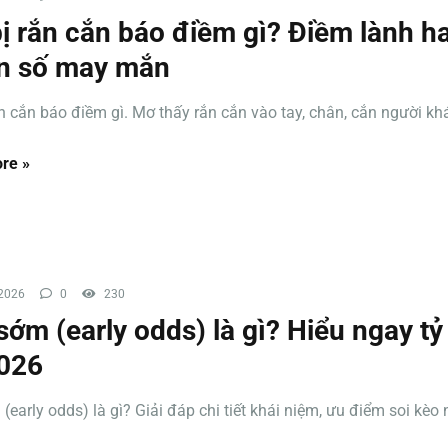
ị rắn cắn báo điềm gì? Điềm lành h
n số may mắn
n cắn báo điềm gì. Mơ thấy rắn cắn vào tay, chân, cắn người khác
re »
2026
0
230
sớm (early odds) là gì? Hiểu ngay tỷ 
2026
(early odds) là gì? Giải đáp chi tiết khái niệm, ưu điểm soi kèo