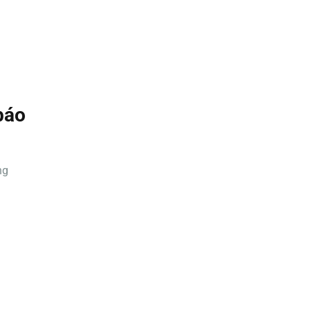
báo
ng