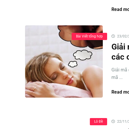
Read mo
Bài Viết tổng hợp
23/02/
Giải
các 
Giải mã 
mã ...
Read mo
Lô Đề
22/11/