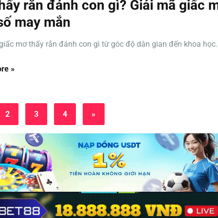
hấy rắn đánh con gì? Giải mã giấc 
số may mắn
giấc mơ thấy rắn đánh con gì từ góc độ dân gian đến khoa học.
re »
2
3
4
»