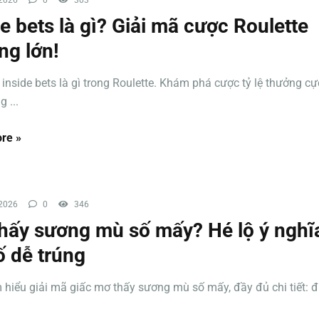
de bets là gì? Giải mã cược Roulette
ng lớn!
 inside bets là gì trong Roulette. Khám phá cược tỷ lệ thưởng cự
 ...
re »
2026
0
346
hấy sương mù số mấy? Hé lộ ý nghĩ
ố dễ trúng
 hiểu giải mã giấc mơ thấy sương mù số mấy, đầy đủ chi tiết: 