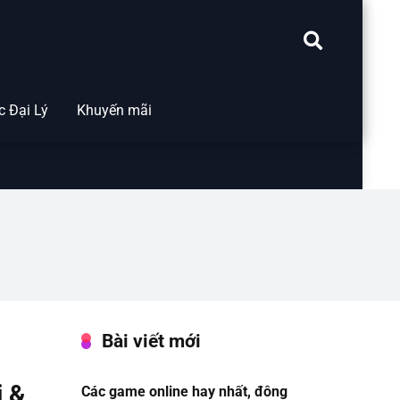
 Đại Lý
Khuyến mãi
Bài viết mới
i &
Các game online hay nhất, đông