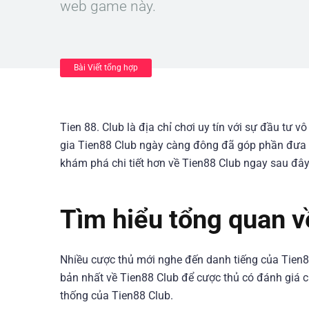
web game này.
Bài Viết tổng hợp
Tien 88. Club là địa chỉ chơi uy tín với sự đầu tư 
gia Tien88 Club ngày càng đông đã góp phần đưa
khám phá chi tiết hơn về Tien88 Club ngay sau đây
Tìm hiểu tổng quan v
Nhiều cược thủ mới nghe đến danh tiếng của Tien88
bản nhất về Tien88 Club để cược thủ có đánh giá ch
thống của Tien88 Club.