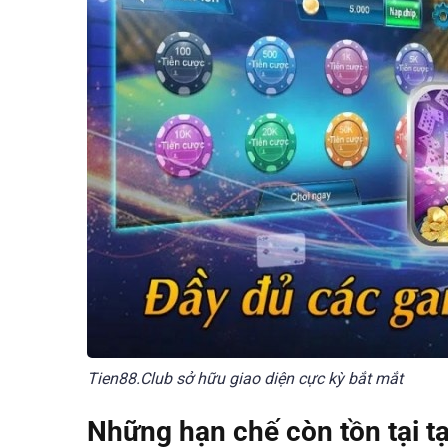
Tien88.Club sở hữu giao diện cực kỳ bắt mắt
Những hạn chế còn tồn tại t