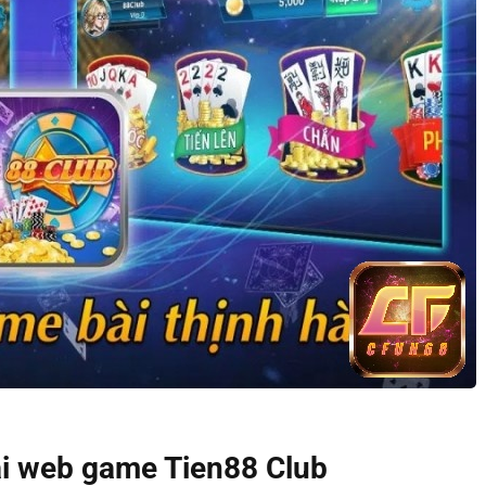
ại web game Tien88 Club