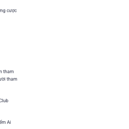
ợng cược
ọn tham
gười tham
 Club
iểm Ai