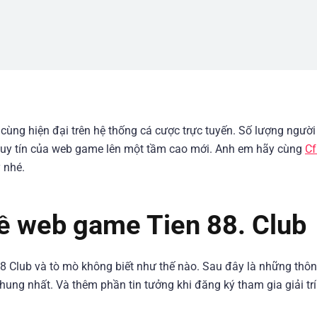
vô cùng hiện đại trên hệ thống cá cược trực tuyến. Số lượng ngườ
 uy tín của web game lên một tầm cao mới. Anh em hãy cùng
C
 nhé.
ề web game Tien 88. Club
 Club và tò mò không biết như thế nào. Sau đây là những thôn
ung nhất. Và thêm phần tin tưởng khi đăng ký tham gia giải trí 