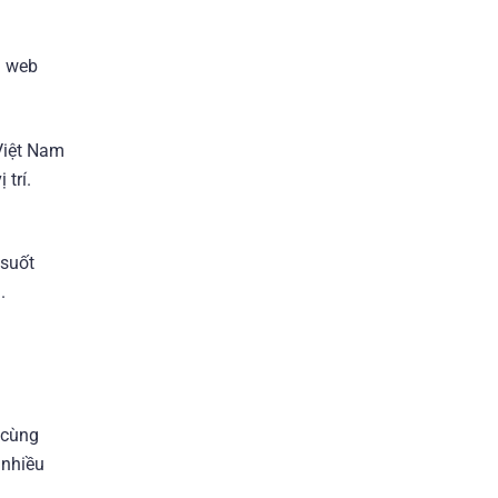
à web
 Việt Nam
trí.
 suốt
.
 cùng
 nhiều