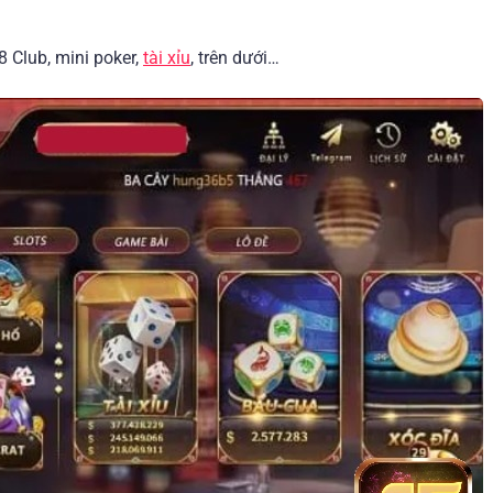
8 Club, mini poker,
tài xỉu
, trên dưới…