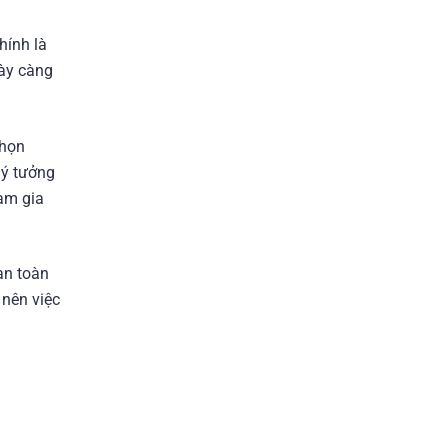
hính là
gày càng
chọn
 ý tưởng
ham gia
an toàn
 nên việc