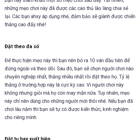
bạn hãy tham khảo một số mẹo chơi sau đây. Tất nhiên,
những mẹo chơi này đã được các cao thủ lão làng chia sẻ
lại. Các bạn ahxy áp dụng nhé, đảm bảo sẽ giành được chiến
thắng cao đấy nhé!
Đặt theo đa số
Để thực hiện mẹo này thì bạn nên bỏ ra 10 ván đầu tiên để
đứng ngoài và theo dõi. Sau đó, bạn sẽ chọn người chơi nào
chuyên nghiệp nhất, thắng nhiều nhất rồi đặt theo họ. Tỷ lệ
thắng ở trường hợp này là cực kỳ cao. Vì người chơi này
không nhưng giỏi mà họ còn may mắn nữa. Tuy nhiên, mẹo
này chỉ nên dùng cho những người mới thôi nhé. Nếu bạn đã
chơi lâu năm thì bạn sẽ tự có được kiến thức, kinh nghiệm
cho riêng mình.
Đặt tụ hay xuất hiện