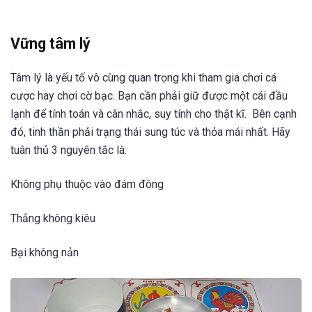
Vững tâm lý
Tâm lý là yếu tố vô cùng quan trọng khi tham gia chơi cá
cược hay chơi cờ bạc. Bạn cần phải giữ được một cái đầu
lạnh để tính toán và cân nhắc, suy tính cho thật kĩ. Bên cạnh
đó, tinh thần phải trạng thái sung túc và thỏa mái nhất. Hãy
tuân thủ 3 nguyên tắc là:
Không phụ thuộc vào đám đông
Thắng không kiêu
Bại không nản