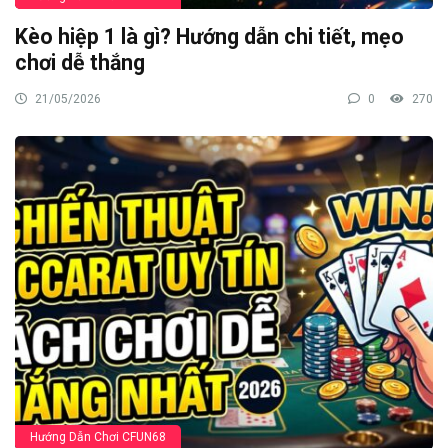
Kèo hiệp 1 là gì? Hướng dẫn chi tiết, mẹo
chơi dễ thắng
21/05/2026
0
270
Hướng Dẫn Chơi CFUN68