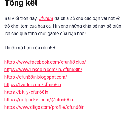
Tổng kết
Bài viết trên đây,
Cfun68
đã chia sẻ cho các bạn vài nét về
trò chơi tom cua bau ca. Hi vọng những chia sẻ này sẽ giúp
ích cho quá trình chơi game của bạn nhé!
Thuộc sở hữu của cfun68:
https://www.facebook.com/cfun68.club/
https://www.linkedin.com/in/cfun68in/
https://cfun68in.blogspot.com/
https://twitter.com/cfun68in
https://bit.ly/cfun68in
https://getpocket.com/@cfun68in
https://www.diigo.com/profile/cfun68in