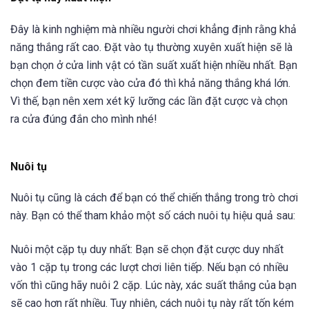
Đây là kinh nghiệm mà nhiều người chơi khẳng định rằng khả
năng thắng rất cao. Đặt vào tụ thường xuyên xuất hiện sẽ là
bạn chọn ở cửa linh vật có tần suất xuất hiện nhiều nhất. Bạn
chọn đem tiền cược vào cửa đó thì khả năng thắng khá lớn.
Vì thế, bạn nên xem xét kỹ lưỡng các lần đặt cược và chọn
ra cửa đúng đắn cho mình nhé!
Nuôi tụ
Nuôi tụ cũng là cách để bạn có thể chiến thắng trong trò chơi
này. Bạn có thể tham khảo một số cách nuôi tụ hiệu quả sau:
Nuôi một cặp tụ duy nhất: Bạn sẽ chọn đặt cược duy nhất
vào 1 cặp tụ trong các lượt chơi liên tiếp. Nếu bạn có nhiều
vốn thì cũng hãy nuôi 2 cặp. Lúc này, xác suất thắng của bạn
sẽ cao hơn rất nhiều. Tuy nhiên, cách nuôi tụ này rất tốn kém