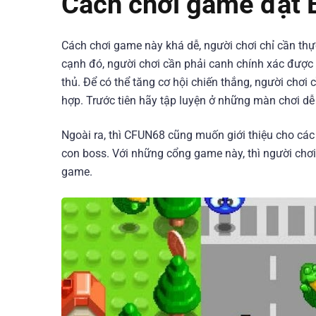
Cách chơi game đặt
Cách chơi game này khá dễ, người chơi chỉ cần th
cạnh đó, người chơi cần phải canh chính xác được 
thủ. Để có thể tăng cơ hội chiến thắng, người chơ
hợp. Trước tiên hãy tập luyện ở những màn chơi dễ
Ngoài ra, thì CFUN68 cũng muốn giới thiệu cho các
con boss. Với những cổng game này, thì người chơi
game.