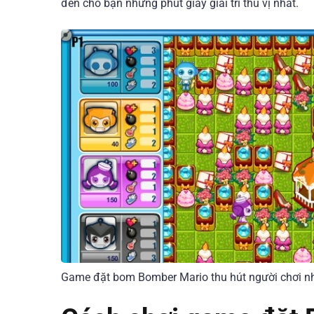
đến cho bạn những phút giây giải trí thú vị nhất.
Game đặt bom Bomber Mario thu hút người chơi n