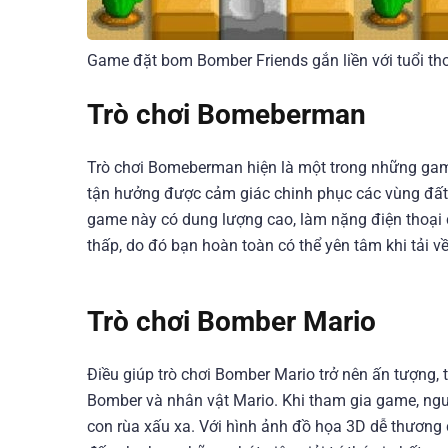
Game đặt bom Bomber Friends gắn liền với tuổi th
Trò chơi Bomeberman
Trò chơi Bomeberman hiện là một trong những game
tận hưởng được cảm giác chinh phục các vùng đất 
game này có dung lượng cao, làm nặng điện thoại c
thấp, do đó bạn hoàn toàn có thể yên tâm khi tải về
Trò chơi Bomber Mario
Điều giúp trò chơi Bomber Mario trở nên ấn tượng, 
Bomber và nhân vật Mario. Khi tham gia game, ngườ
con rùa xấu xa. Với hình ảnh đồ họa 3D dễ thươn