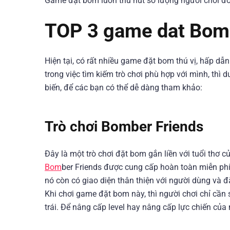
Game đặt bom luôn thu hút số lượng người chơi đ
TOP 3 game dat Bom t
Hiện tại, có rất nhiều game đặt bom thú vị, hấp dẫ
trong việc tìm kiếm trò chơi phù hợp với mình, thì 
biến, để các bạn có thể dễ dàng tham khảo:
Trò chơi Bomber Friends
Đây là một trò chơi đặt bom gắn liền với tuổi thơ c
Bom
ber Friends được cung cấp hoàn toàn miễn phí 
nó còn có giao diện thân thiện với người dùng và đ
Khi chơi game đặt bom này, thì người chơi chỉ cần
trái. Để nâng cấp level hay nâng cấp lực chiến của