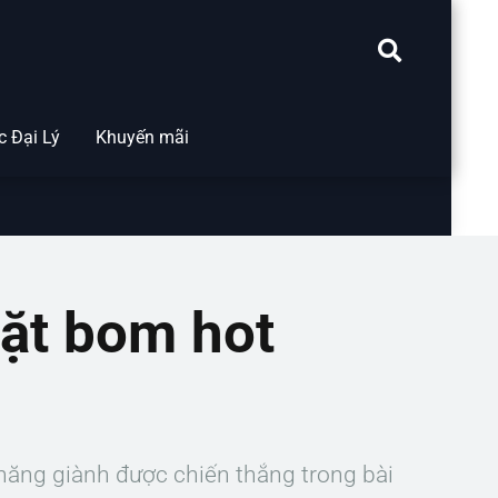
 Đại Lý
Khuyến mãi
ặt bom hot
ăng giành được chiến thắng trong bài