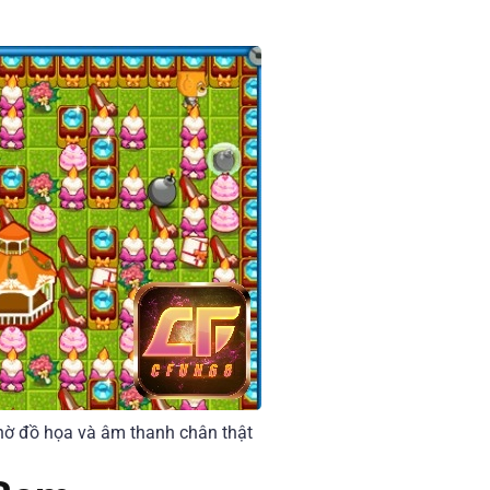
hờ đồ họa và âm thanh chân thật