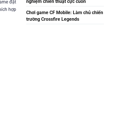
nghiệm chiến thuật cực cuốn
Game đặt
hích hợp
Chơi game CF Mobile: Làm chủ chiến
trường Crossfire Legends