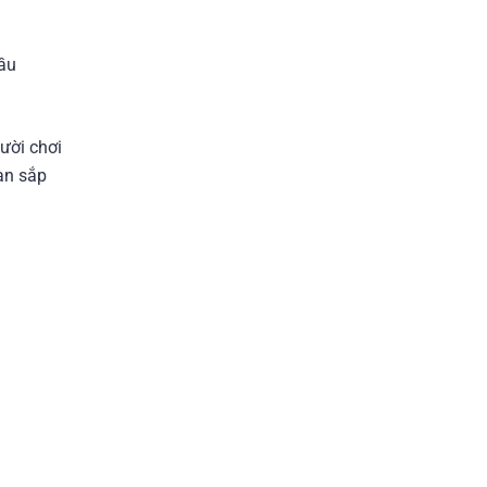
đầu
ười chơi
ian sắp