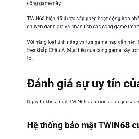
cổng game này.
TWIN68 hiện đã được cấp phép hoạt động hợp pháp 
chuyên đánh giá và phân tích các cổng game trên t
Với hàng loạt tính năng và tựa game hấp dẫn nên 
trên khắp Châu Á. Mục tiêu của cổng game này trong 
tới.
Đánh giá sự uy tín c
Ngay từ khi ra mắt TWIN68 đã được đánh giá cao v
Hệ thống bảo mật TWIN68 c