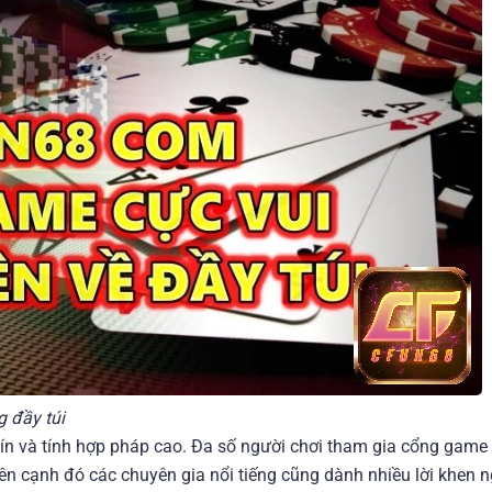
 đầy túi
ín và tính hợp pháp cao. Đa số người chơi tham gia cổng game 
ên cạnh đó các chuyên gia nổi tiếng cũng dành nhiều lời khen n