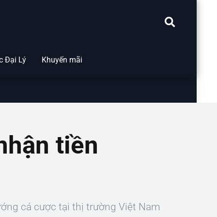
 Đại Lý
Khuyến mãi
nhận tiền
ng cá cược tại thị trường Việt Nam