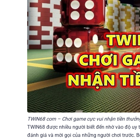
TWIN68 com – Chơi game cực vui nhận tiền thưởng
TWIN68 được nhiều người biết đến nhờ vào độ uy t
đánh giá và mời gọi của những người chơi trước. B