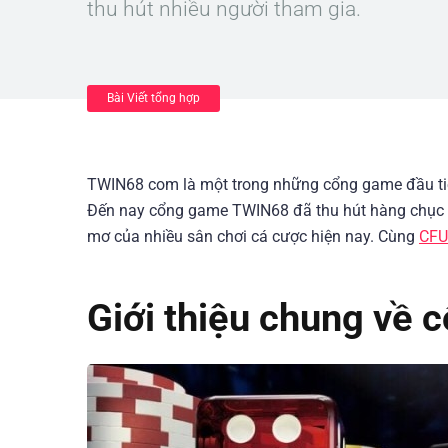
thu hút nhiều người tham gia.
Bài Viết tổng hợp
TWIN68 com là một trong những cổng game đầu tiên
Đến nay cổng game TWIN68 đã thu hút hàng chục tr
mơ của nhiều sân chơi cá cược hiện nay. Cùng
CFU
Giới thiệu chung về