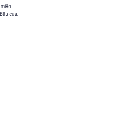
n miền
 Bầu cua,