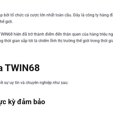
bởi tổ chức cá cược lớn nhất toàn cầu. Đây là công ty hàng 
hế giới.
TWIN68 hiện đã trở thành điểm đến thân quen của hàng triệu ng
thời gian sắp tới là chiếm lĩnh thị trường thế giới trong thời g
ủa TWIN68
ề sự uy tín và chuyên nghiệp như sau:
ực kỳ đảm bảo