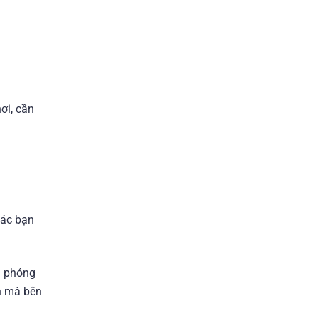
ơi, cần
các bạn
ải phóng
n mà bên