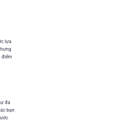
ức lựa
 Nhưng
u điểm
sự đa
các bạn
rước