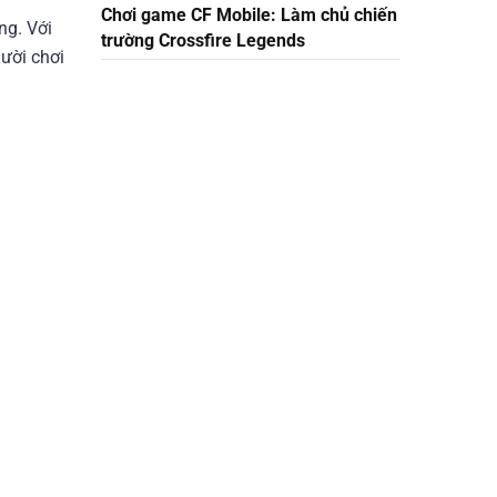
Chơi game CF Mobile: Làm chủ chiến
ng. Với
trường Crossfire Legends
ười chơi