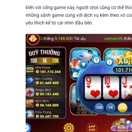
Đến với cổng game này, người chơi cũng có thể thỏ
những sảnh game cùng với dịch vụ kèm theo vô cùng
yêu thích kể từ cái nhìn đầu tiên.