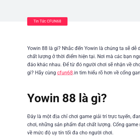
Tin Tức CFUN68
Yowin 88 là gì? Nhắc đến Yowin là chúng ta sẽ dễ 
chất lượng ở thời điểm hiện tại. Nơi mà các bạn ng
đáo khác nhau. Để từ đó người chơi sẽ nhận về c
gì? Hãy cùng
cfun68
.in tìm hiểu rõ hơn về cổng g
Yowin 88 là gì?
Đây là một địa chỉ chơi game giải trí trực tuyến, đ
chơi, những sản phẩm đạt chất lượng. Cổng game 
về mức độ uy tín tối đa cho người chơi.