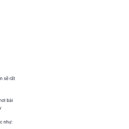
n sẽ rất
hơi bài
v
ộc như: