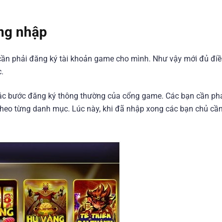
ng nhập
 cần phải đăng ký tài khoản game cho mình. Như vậy mới đủ điề
c.
các bước đăng ký thông thường của cổng game. Các bạn cần ph
 theo từng danh mục. Lúc này, khi đã nhập xong các bạn chủ cầ