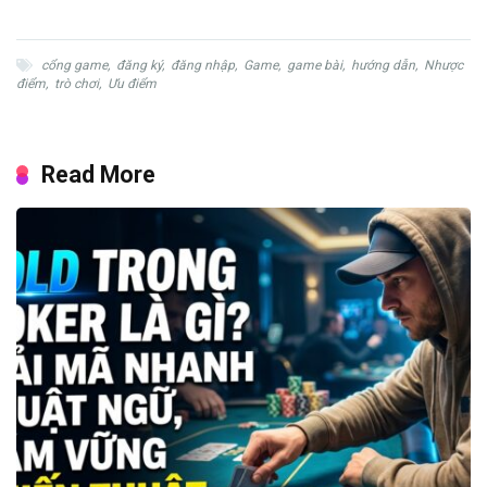
cổng game
,
đăng ký
,
đăng nhập
,
Game
,
game bài
,
hướng dẫn
,
Nhược
điểm
,
trò chơi
,
Ưu điểm
Read More