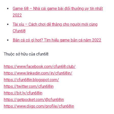
Game 68 – Nhà cái game bài đổi thưởng uy tín nhất
2022
Tài xỉu – Cách chơi dễ thắng cho người mới cùng
Cfun68
Bắn cá có gì hot? Tìm hiểu game bắn cá năm 2022
Thuộc sở hữu của cfun68:
https://www.facebook.com/cfun68.club/
https://www.linkedin.com/in/cfun68in/
https://cfun68in.blogspot.com/
https://twitter.com/cfun68in
https://bit.ly/cfun68in
https://getpocket.com/@cfun68in
https://www.diigo.com/profile/cfun68in