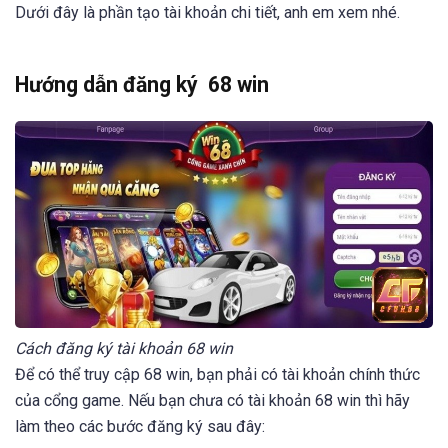
Dưới đây là phần tạo tài khoản chi tiết, anh em xem nhé.
Hướng dẫn đăng ký 68 win
Cách đăng ký tài khoản 68 win
Để có thể truy cập 68 win, bạn phải có tài khoản chính thức
của cổng game. Nếu bạn chưa có tài khoản 68 win thì hãy
làm theo các bước đăng ký sau đây: