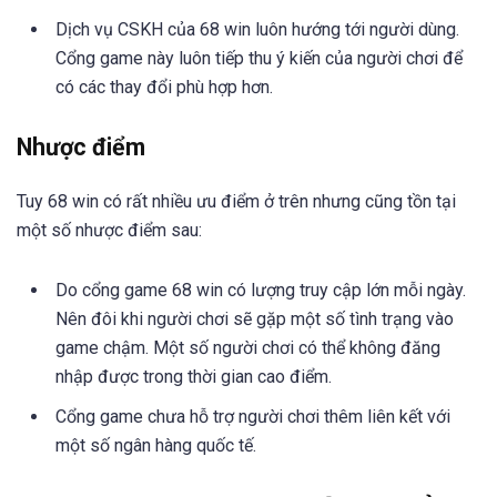
Dịch vụ CSKH của 68 win luôn hướng tới người dùng.
Cổng game này luôn tiếp thu ý kiến của người chơi để
có các thay đổi phù hợp hơn.
Nhược điểm
Tuy
68 win
có rất nhiều ưu điểm ở trên nhưng cũng tồn tại
một số nhược điểm sau:
Do cổng game 68 win có lượng truy cập lớn mỗi ngày.
Nên đôi khi người chơi sẽ gặp một số tình trạng vào
game chậm. Một số người chơi có thể không đăng
nhập được trong thời gian cao điểm.
Cổng game chưa hỗ trợ người chơi thêm liên kết với
một số ngân hàng quốc tế.