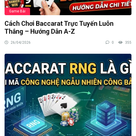
Game Bài
Cách Chơi Baccarat Trực Tuyến Luôn
Thắng – Hướng Dẫn A-Z
26/04/2026
0
355