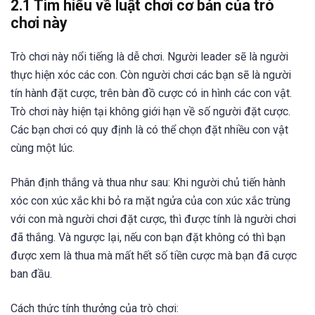
2.1 Tìm hiểu về luật chơi cơ bản của trò
chơi này
Trò chơi này nổi tiếng là dễ chơi. Người leader sẽ là người
thực hiện xóc các con. Còn người chơi các bạn sẽ là người
tín hành đặt cược, trên bàn đồ cược có in hình các con vật.
Trò chơi này hiện tại không giới hạn về số người đặt cược.
Các bạn chơi có quy định là có thể chọn đặt nhiều con vật
cùng một lúc.
Phân định thắng và thua như sau: Khi người chủ tiến hành
xóc con xúc xắc khi bỏ ra mặt ngửa của con xúc xắc trùng
với con mà người chơi đặt cược, thì được tính là người chơi
đã thắng. Và ngược lại, nếu con bạn đặt không có thì bạn
được xem là thua mà mất hết số tiền cược mà bạn đã cược
ban đầu.
Cách thức tính thưởng của trò chơi: