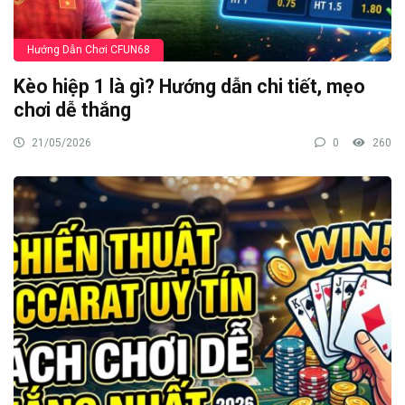
Hướng Dẫn Chơi CFUN68
Kèo hiệp 1 là gì? Hướng dẫn chi tiết, mẹo
chơi dễ thắng
21/05/2026
0
260