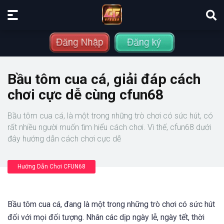
Bầu tôm cua cá, giải đáp cách
chơi cực dễ cùng cfun68
Bầu tôm cua cá, là một trong những trò chơi có sức hút, có
rất nhiều người muốn tìm hiểu cách chơi. Vì thế, cfun68 dưới
đây hướng dẫn cách chơi cực dễ
Hướng Dẫn Chơi CFUN68
Bầu tôm cua cá, đang là một trong những trò chơi có sức hút
đối với mọi đối tượng. Nhân các dịp ngày lễ, ngày tết, thời