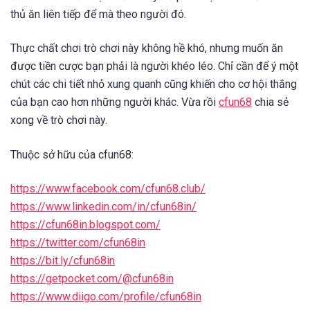
thủ ăn liên tiếp để mà theo người đó.
Thực chất chơi trò chơi này không hề khó, nhưng muốn ăn
được tiền cược bạn phải là người khéo léo. Chỉ cần để ý một
chút các chi tiết nhỏ xung quanh cũng khiến cho cơ hội thắng
của bạn cao hơn những người khác. Vừa rồi
cfun68
chia sẻ
xong về trò chơi này.
Thuộc sở hữu của cfun68:
https://www.facebook.com/cfun68.club/
https://www.linkedin.com/in/cfun68in/
https://cfun68in.blogspot.com/
https://twitter.com/cfun68in
https://bit.ly/cfun68in
https://getpocket.com/@cfun68in
https://www.diigo.com/profile/cfun68in