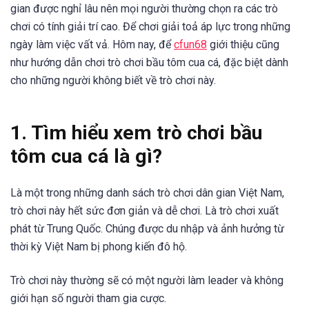
gian được nghỉ lâu nên mọi người thường chọn ra các trò
chơi có tính giải trí cao. Để chơi giải toả áp lực trong những
ngày làm việc vất vả. Hôm nay, để
cfun68
giới thiệu cũng
như hướng dẫn chơi trò chơi bầu tôm cua cá, đặc biệt dành
cho những người không biết về trò chơi này.
1. Tìm hiểu xem trò chơi bầu
tôm cua cá là gì?
Là một trong những danh sách trò chơi dân gian Việt Nam,
trò chơi này hết sức đơn giản và dễ chơi. Là trò chơi xuất
phát từ Trung Quốc. Chúng được du nhập và ảnh hưởng từ
thời kỳ Việt Nam bị phong kiến đô hộ.
Trò chơi này thường sẽ có một người làm leader và không
giới hạn số người tham gia cược.