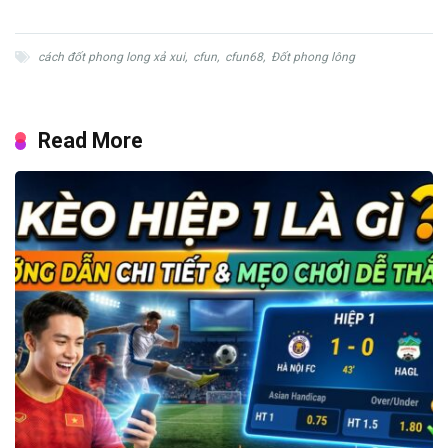
cách đốt phong long xả xui
,
cfun
,
cfun68
,
Đốt phong lông
Read More