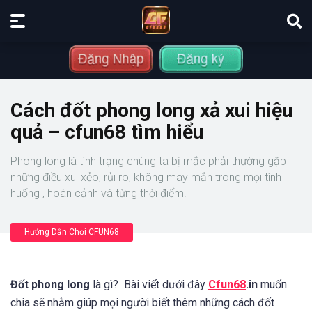
Cách đốt phong long xả xui hiệu
quả – cfun68 tìm hiểu
Phong long là tình trạng chúng ta bị mắc phải thường gặp
những điều xui xẻo, rủi ro, không may mắn trong mọi tình
huống , hoàn cảnh và từng thời điểm.
Hướng Dẫn Chơi CFUN68
Đốt phong long
là gì? Bài viết dưới đây
Cfun68
.in
muốn
chia sẽ nhằm giúp mọi người biết thêm những cách đốt