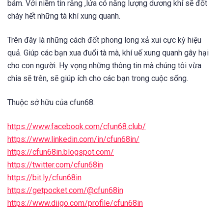
bám. Với niềm tin rằng ,lửa có năng lượng dương khí sẽ đốt
cháy hết những tà khí xung quanh.
Trên đây là những cách đốt phong long xả xui cực kỳ hiệu
quả. Giúp các bạn xua đuổi tà mà, khí uế xung quanh gây hại
cho con người. Hy vọng những thông tin mà chúng tôi vừa
chia sẽ trên, sẽ giúp ích cho các bạn trong cuộc sống.
Thuộc sở hữu của cfun68:
https://www.facebook.com/cfun68.club/
https://www.linkedin.com/in/cfun68in/
https://cfun68in.blogspot.com/
https://twitter.com/cfun68in
https://bit.ly/cfun68in
https://getpocket.com/@cfun68in
https://www.diigo.com/profile/cfun68in