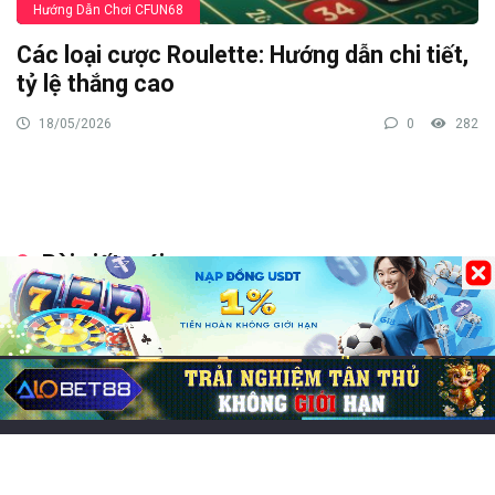
Hướng Dẫn Chơi CFUN68
Các loại cược Roulette: Hướng dẫn chi tiết,
tỷ lệ thắng cao
18/05/2026
0
282
Bài viết mới
Các game online hay nhất, đông người chơi nhất 2026
Chơi game cung đấu mobile: Top 7 lựa chọn cuốn hút
Game đổi thẻ trên iOS hay, trải nghiệm chiến thuật cực
cuốn
Chơi game CF Mobile: Làm chủ chiến trường Crossfire