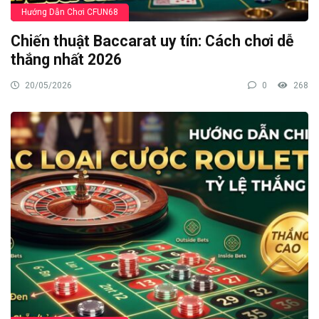
Hướng Dẫn Chơi CFUN68
Chiến thuật Baccarat uy tín: Cách chơi dễ
thắng nhất 2026
20/05/2026
0
268