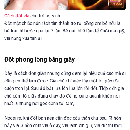
Cách đốt vía
cho trẻ sơ sinh.
Đốt một chiếc nón rách tàn thành tro rồi bồng em bé nếu là
bé trai thì bước qua lại 7 lần. Bé gái thì 9 lần để đuổi ma quỹ,
vía nặng xua tan đi.
Đốt phong lông bằng giấy
Đây là cách đơn giản nhưng cũng đem lại hiệu quả cao mà ai
cũng có thể làm được. Gia chủ chỉ việc lấy một tờ giấy rồi
cuộn tròn lại. Sau đó bật lửa lên lửa lên rồi đốt. Tiếp đến gia
chủ cầm tờ giấy đang cháy đó để hơ xung quanh khắp nơi,
nhất là những nơi góc cạnh tối tăm,…
Ngoài ra, khi đốt bạn nên cần đọc cầu thần chú sau: “3 hồn
bảy vía, 3 hồn chín vía ở đây, vía lành xin giữ, vía dữ thì mời